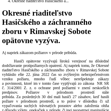
Okresné riaditeľstvo Hasičského a...
Okresné riaditeľstvo
Hasičského a záchranného
zboru v Rimavskej Sobote
opätovne vyzýva.
Aj napriek zákazom požiarov v prírode pribúda.
Hasiči opätovne vyzývajú širokú verejnosť na dôsledné
dodržiavanie protipožiarnych opatrení. Aj napriek tomu, že Okresné
riaditeľstvo Hasičského a záchranného zboru v Rimavskej Sobote
vyhlásilo ešte 22. júna 2022 čas so zvýšeným nebezpečenstvom
vzniku požiaru, mnoho ľudí vôbec nerešpektuje zákazy
a povinnosti, ktoré im v tomto čase vyplývajú zo zákona NR SR
č. 314/2001 Z. z. o ochrane pred požiarmi v znení neskorších
predpisov. Požiarov v prírodnom prostredí stále
pribúda. Za posledných 30 dní mali hasiči 27 zásahov, keď hasili
požiare v prírodnom prostredí, a to práve v dôsledku či už
vypaľovania suchých trávnatých porastov alebo založenia ohňa
z dôvodu výletu, opekačiek v prírode, či inej neopatrnej manipulácie