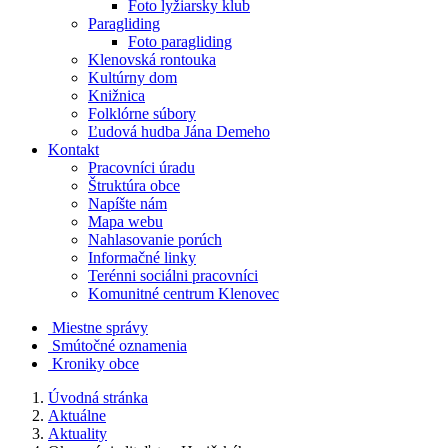
Foto lyžiarsky klub
Paragliding
Foto paragliding
Klenovská rontouka
Kultúrny dom
Knižnica
Folklórne súbory
Ľudová hudba Jána Demeho
Kontakt
Pracovníci úradu
Štruktúra obce
Napíšte nám
Mapa webu
Nahlasovanie porúch
Informačné linky
Terénni sociálni pracovníci
Komunitné centrum Klenovec
Miestne správy
Smútočné oznamenia
Kroniky obce
Úvodná stránka
Aktuálne
Aktuality