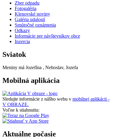
Zber odpadu
Fotogaléria
Klenovské noviny
Galéria udalostí
Smútočné oznámenia
Odkazy
Informácie pre návštevníkov obce
Inzercia
Sviatok
Meniny má
Jozefína
, Nehoslav, Jozefa
Mobilná aplikácia
Sledujte informácie z nášho webu v
mobilnej aplikácii -
V OBRAZE.
Voľne k stiahnutiu:
Aktuálne počasie