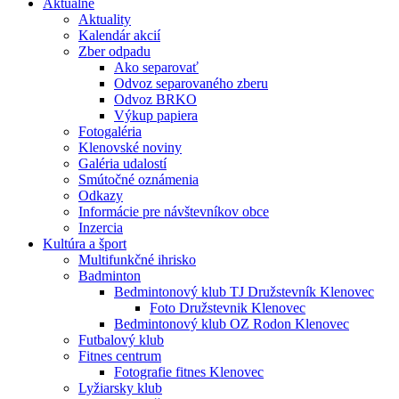
Aktuálne
Aktuality
Kalendár akcií
Zber odpadu
Ako separovať
Odvoz separovaného zberu
Odvoz BRKO
Výkup papiera
Fotogaléria
Klenovské noviny
Galéria udalostí
Smútočné oznámenia
Odkazy
Informácie pre návštevníkov obce
Inzercia
Kultúra a šport
Multifunkčné ihrisko
Badminton
Bedmintonový klub TJ Družstevník Klenovec
Foto Družstevnik Klenovec
Bedmintonový klub OZ Rodon Klenovec
Futbalový klub
Fitnes centrum
Fotografie fitnes Klenovec
Lyžiarsky klub