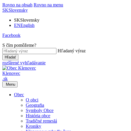
Rovno na obsah
Rovno na menu
SK
Slovensky
SK
Slovensky
EN
English
Facebook
S čím pomôžeme?
Hľadaný výraz
Hľadať
rozšírené vyhľadávanie
Klenovec
.sk
Menu
Obec
O obci
Geografia
Symboly Obce
História obce
Tradičné remeslá
Kroniky