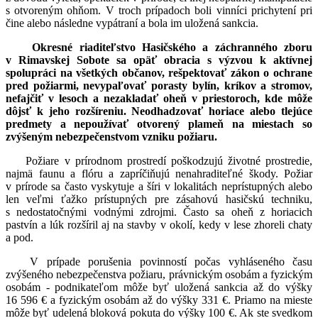
s otvoreným ohňom. V troch prípadoch boli vinníci prichytení pri
čine alebo následne vypátraní a bola im uložená sankcia.
Okresné riaditeľstvo Hasičského a záchranného zboru
v Rimavskej Sobote sa opäť obracia s výzvou k aktívnej
spolupráci na všetkých občanov, rešpektovať zákon o ochrane
pred požiarmi, nevypaľovať porasty bylín, kríkov a stromov,
nefajčiť v lesoch a nezakladať oheň v priestoroch, kde môže
dôjsť k jeho rozšíreniu. Neodhadzovať horiace alebo tlejúce
predmety a nepoužívať otvorený plameň na miestach so
zvýšeným nebezpečenstvom vzniku požiaru.
Požiare v prírodnom prostredí poškodzujú životné prostredie,
najmä faunu a flóru a zapríčiňujú nenahraditeľné škody. Požiar
v prírode sa často vyskytuje a šíri v lokalitách neprístupných alebo
len veľmi ťažko prístupných pre zásahovú hasičskú techniku,
s nedostatočnými vodnými zdrojmi. Často sa oheň z horiacich
pastvín a lúk rozšíril aj na stavby v okolí, kedy v lese zhoreli chaty
a pod.
V prípade porušenia povinností počas vyhláseného času
zvýšeného nebezpečenstva požiaru, právnickým osobám a fyzickým
osobám - podnikateľom môže byť uložená sankcia až do výšky
16 596 € a fyzickým osobám až do výšky 331 €. Priamo na mieste
môže byť udelená bloková pokuta do výšky 100 €. Ak ste svedkom