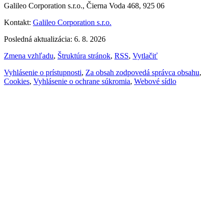
Galileo Corporation s.r.o., Čierna Voda 468, 925 06
Kontakt:
Galileo Corporation s.r.o.
Posledná aktualizácia: 6. 8. 2026
Zmena vzhľadu
,
Štruktúra stránok
,
RSS
,
Vytlačiť
Vyhlásenie o prístupnosti
,
Za obsah zodpovedá správca obsahu
,
Cookies
,
Vyhlásenie o ochrane súkromia
,
Webové sídlo