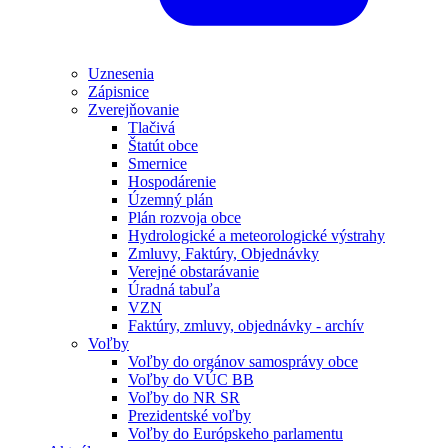
Uznesenia
Zápisnice
Zverejňovanie
Tlačivá
Štatút obce
Smernice
Hospodárenie
Územný plán
Plán rozvoja obce
Hydrologické a meteorologické výstrahy
Zmluvy, Faktúry, Objednávky
Verejné obstarávanie
Úradná tabuľa
VZN
Faktúry, zmluvy, objednávky - archív
Voľby
Voľby do orgánov samosprávy obce
Voľby do VÚC BB
Voľby do NR SR
Prezidentské voľby
Voľby do Európskeho parlamentu