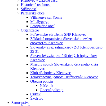
Klenovec v zrkadle času
Historické osobnosti
Súčasnosť
Partnerské obce
Villeneuve sur Yonne
Mihálygerge
Fotogalérie obcí
Organizácie
Poľovnícke združenie SNP Klenovec
Základná organizácia Slovenského zväzu
chovateľov Klenovec
Slovenský zväz záhradkárov ZO Klenovec číslo
25-31
Slovenský zväz protifašistických bojovníkov
Klenovec
Miestny spolok Slovenského červeného kríža
Klenovec
Klub dôchodcov Klenovec
Telovýchovná jednota Družstevník Klenovec
Obecná polícia
Náčelník
Obecní policajti
Cirkev
Školstvo
Samospráva