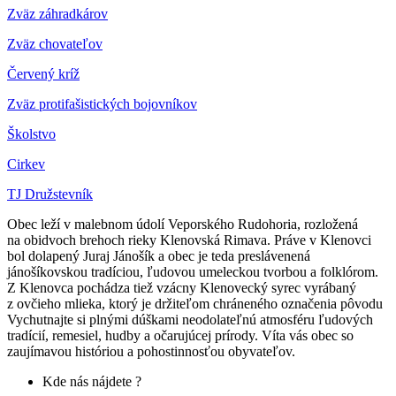
Zväz záhradkárov
Z
väz chovateľov
Červený kríž
Zväz protifašistických bojovníkov
Školstvo
Cirkev
TJ Družstevník
Obec leží v malebnom údolí Veporského Rudohoria, rozložená
na obidvoch brehoch rieky Klenovská Rimava. Práve v Klenovci
bol dolapený Juraj Jánošík a obec je teda preslávenená
jánošíkovskou tradíciou, ľudovou umeleckou tvorbou a folklórom.
Z Klenovca pochádza tiež vzácny Klenovecký syrec vyrábaný
z ovčieho mlieka, ktorý je držiteľom chráneného označenia pôvodu
Vychutnajte si plnými dúškami neodolateľnú atmosféru ľudových
tradícií, remesiel, hudby a očarujúcej prírody. Víta vás obec so
zaujímavou históriou a pohostinnosťou obyvateľov.
Kde nás nájdete ?