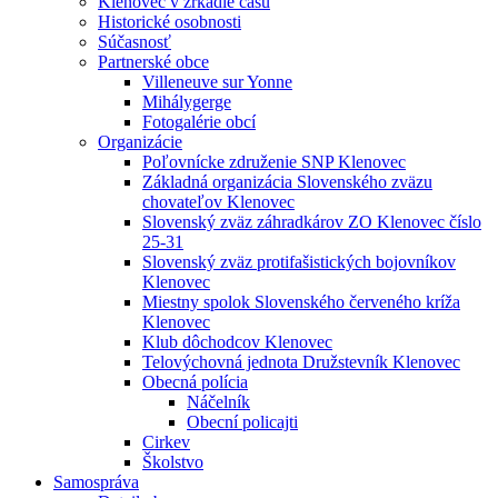
Klenovec v zrkadle času
Historické osobnosti
Súčasnosť
Partnerské obce
Villeneuve sur Yonne
Mihálygerge
Fotogalérie obcí
Organizácie
Poľovnícke združenie SNP Klenovec
Základná organizácia Slovenského zväzu
chovateľov Klenovec
Slovenský zväz záhradkárov ZO Klenovec číslo
25-31
Slovenský zväz protifašistických bojovníkov
Klenovec
Miestny spolok Slovenského červeného kríža
Klenovec
Klub dôchodcov Klenovec
Telovýchovná jednota Družstevník Klenovec
Obecná polícia
Náčelník
Obecní policajti
Cirkev
Školstvo
Samospráva