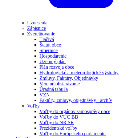
Uznesenia
Zápisnice
Zverejňovanie
Tlačivá
Štatút obce
Smernice
Hospodárenie
Územný plán
Plán rozvoja obce
Hydrologické a meteorologické výstrahy
Zmluvy, Faktúry, Objednávky
Verejné obstarávanie
Úradná tabuľa
VZN
Faktúry, zmluvy, objednávky - archív
Voľby
Voľby do orgánov samosprávy obce
Voľby do VÚC BB
Voľby do NR SR
Prezidentské voľby
Voľby do Európskeho parlamentu