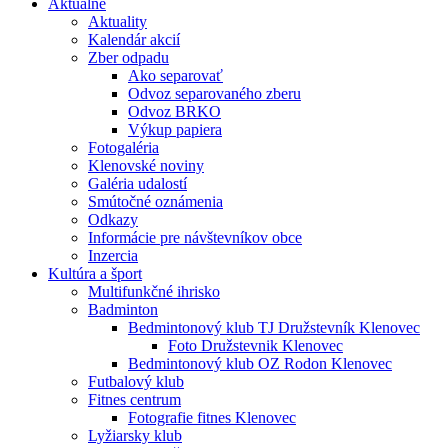
Aktuálne
Aktuality
Kalendár akcií
Zber odpadu
Ako separovať
Odvoz separovaného zberu
Odvoz BRKO
Výkup papiera
Fotogaléria
Klenovské noviny
Galéria udalostí
Smútočné oznámenia
Odkazy
Informácie pre návštevníkov obce
Inzercia
Kultúra a šport
Multifunkčné ihrisko
Badminton
Bedmintonový klub TJ Družstevník Klenovec
Foto Družstevnik Klenovec
Bedmintonový klub OZ Rodon Klenovec
Futbalový klub
Fitnes centrum
Fotografie fitnes Klenovec
Lyžiarsky klub