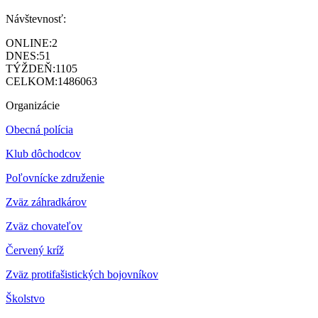
Návštevnosť:
ONLINE:
2
DNES:
51
TÝŽDEŇ:
1105
CELKOM:
1486063
Organizácie
Obecná polícia
Klub dôchodcov
Poľovnícke združenie
Zväz záhradkárov
Z
väz chovateľov
Červený kríž
Zväz protifašistických bojovníkov
Školstvo