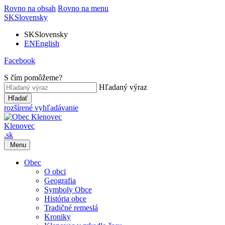
Rovno na obsah
Rovno na menu
SK
Slovensky
SK
Slovensky
EN
English
Facebook
S čím pomôžeme?
Hľadaný výraz
Hľadať
rozšírené vyhľadávanie
Klenovec
.sk
Menu
Obec
O obci
Geografia
Symboly Obce
História obce
Tradičné remeslá
Kroniky