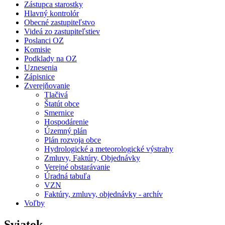
Zástupca starostky
Hlavný kontrolór
Obecné zastupiteľstvo
Videá zo zastupiteľstiev
Poslanci OZ
Komisie
Podklady na OZ
Uznesenia
Zápisnice
Zverejňovanie
Tlačivá
Štatút obce
Smernice
Hospodárenie
Územný plán
Plán rozvoja obce
Hydrologické a meteorologické výstrahy
Zmluvy, Faktúry, Objednávky
Verejné obstarávanie
Úradná tabuľa
VZN
Faktúry, zmluvy, objednávky - archív
Voľby
Sviatok