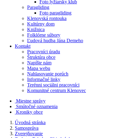
Foto lyžiarsky klub
Paragliding
Foto paragliding
Klenovská rontouka
Kultúrny dom
Knižnica
Folklórne súbory
Ľudová hudba Jána Demeho
Kontakt
Pracovníci úradu
Štruktúra obce
Napíšte nám
Mapa webu
Nahlasovanie porúch
Informačné linky
Terénni sociálni pracovníci
Komunitné centrum Klenovec
Miestne správy
Smútočné oznamenia
Kroniky obce
Úvodná stránka
Samospráva
Zverejňovanie