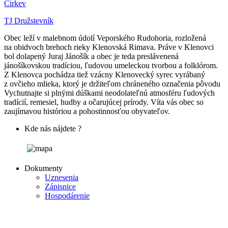
Cirkev
TJ Družstevník
Obec leží v malebnom údolí Veporského Rudohoria, rozložená
na obidvoch brehoch rieky Klenovská Rimava. Práve v Klenovci
bol dolapený Juraj Jánošík a obec je teda preslávenená
jánošíkovskou tradíciou, ľudovou umeleckou tvorbou a folklórom.
Z Klenovca pochádza tiež vzácny Klenovecký syrec vyrábaný
z ovčieho mlieka, ktorý je držiteľom chráneného označenia pôvodu
Vychutnajte si plnými dúškami neodolateľnú atmosféru ľudových
tradícií, remesiel, hudby a očarujúcej prírody. Víta vás obec so
zaujímavou históriou a pohostinnosťou obyvateľov.
Kde nás nájdete ?
Dokumenty
Uznesenia
Zápisnice
Hospodárenie