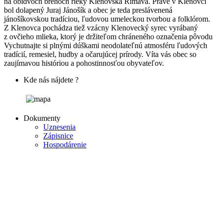
na obidvoch brehoch rieky Klenovská Rimava. Práve v Klenovci
bol dolapený Juraj Jánošík a obec je teda preslávenená
jánošíkovskou tradíciou, ľudovou umeleckou tvorbou a folklórom.
Z Klenovca pochádza tiež vzácny Klenovecký syrec vyrábaný
z ovčieho mlieka, ktorý je držiteľom chráneného označenia pôvodu
Vychutnajte si plnými dúškami neodolateľnú atmosféru ľudových
tradícií, remesiel, hudby a očarujúcej prírody. Víta vás obec so
zaujímavou históriou a pohostinnosťou obyvateľov.
Kde nás nájdete ?
Dokumenty
Uznesenia
Zápisnice
Hospodárenie