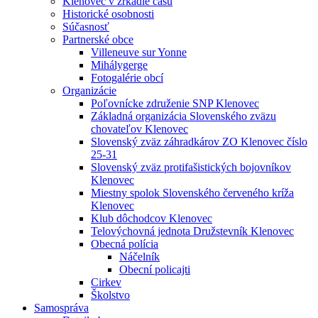
Klenovec v zrkadle času
Historické osobnosti
Súčasnosť
Partnerské obce
Villeneuve sur Yonne
Mihálygerge
Fotogalérie obcí
Organizácie
Poľovnícke združenie SNP Klenovec
Základná organizácia Slovenského zväzu
chovateľov Klenovec
Slovenský zväz záhradkárov ZO Klenovec číslo
25-31
Slovenský zväz protifašistických bojovníkov
Klenovec
Miestny spolok Slovenského červeného kríža
Klenovec
Klub dôchodcov Klenovec
Telovýchovná jednota Družstevník Klenovec
Obecná polícia
Náčelník
Obecní policajti
Cirkev
Školstvo
Samospráva