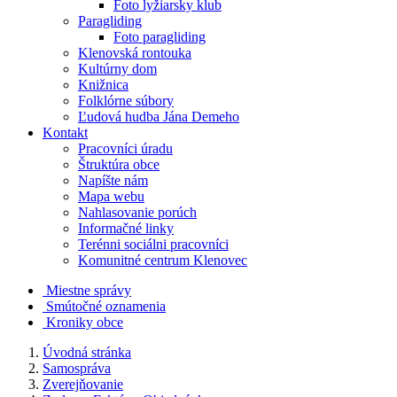
Foto lyžiarsky klub
Paragliding
Foto paragliding
Klenovská rontouka
Kultúrny dom
Knižnica
Folklórne súbory
Ľudová hudba Jána Demeho
Kontakt
Pracovníci úradu
Štruktúra obce
Napíšte nám
Mapa webu
Nahlasovanie porúch
Informačné linky
Terénni sociálni pracovníci
Komunitné centrum Klenovec
Miestne správy
Smútočné oznamenia
Kroniky obce
Úvodná stránka
Samospráva
Zverejňovanie