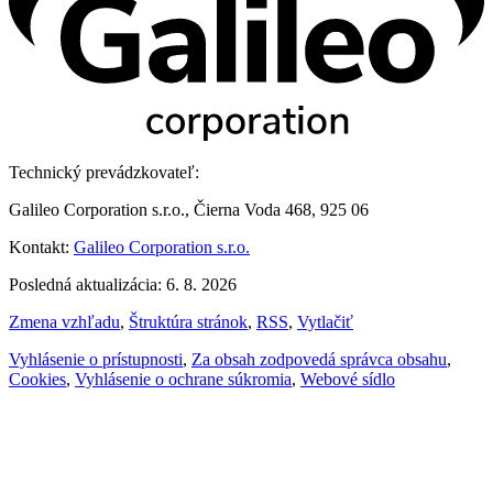
Technický prevádzkovateľ:
Galileo Corporation s.r.o., Čierna Voda 468, 925 06
Kontakt:
Galileo Corporation s.r.o.
Posledná aktualizácia: 6. 8. 2026
Zmena vzhľadu
,
Štruktúra stránok
,
RSS
,
Vytlačiť
Vyhlásenie o prístupnosti
,
Za obsah zodpovedá správca obsahu
,
Cookies
,
Vyhlásenie o ochrane súkromia
,
Webové sídlo