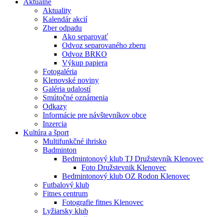
Aktuálne
Aktuality
Kalendár akcií
Zber odpadu
Ako separovať
Odvoz separovaného zberu
Odvoz BRKO
Výkup papiera
Fotogaléria
Klenovské noviny
Galéria udalostí
Smútočné oznámenia
Odkazy
Informácie pre návštevníkov obce
Inzercia
Kultúra a šport
Multifunkčné ihrisko
Badminton
Bedmintonový klub TJ Družstevník Klenovec
Foto Družstevnik Klenovec
Bedmintonový klub OZ Rodon Klenovec
Futbalový klub
Fitnes centrum
Fotografie fitnes Klenovec
Lyžiarsky klub