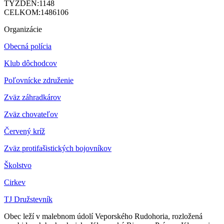
TÝŽDEŇ:
1148
CELKOM:
1486106
Organizácie
Obecná polícia
Klub dôchodcov
Poľovnícke združenie
Zväz záhradkárov
Z
väz chovateľov
Červený kríž
Zväz protifašistických bojovníkov
Školstvo
Cirkev
TJ Družstevník
Obec leží v malebnom údolí Veporského Rudohoria, rozložená