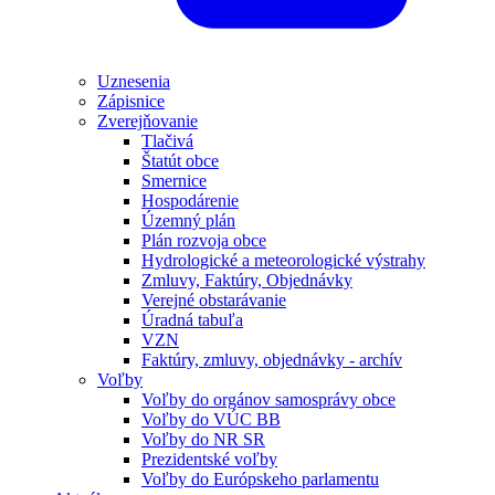
Uznesenia
Zápisnice
Zverejňovanie
Tlačivá
Štatút obce
Smernice
Hospodárenie
Územný plán
Plán rozvoja obce
Hydrologické a meteorologické výstrahy
Zmluvy, Faktúry, Objednávky
Verejné obstarávanie
Úradná tabuľa
VZN
Faktúry, zmluvy, objednávky - archív
Voľby
Voľby do orgánov samosprávy obce
Voľby do VÚC BB
Voľby do NR SR
Prezidentské voľby
Voľby do Európskeho parlamentu