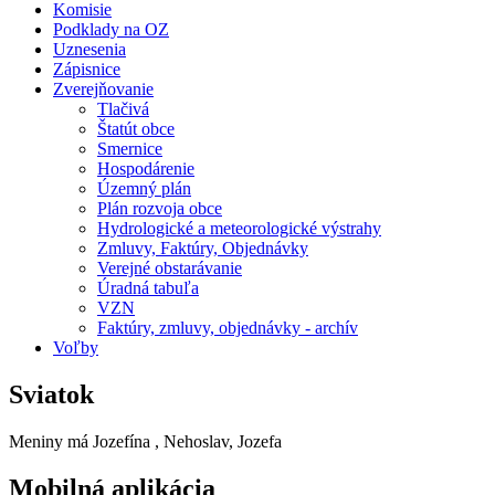
Komisie
Podklady na OZ
Uznesenia
Zápisnice
Zverejňovanie
Tlačivá
Štatút obce
Smernice
Hospodárenie
Územný plán
Plán rozvoja obce
Hydrologické a meteorologické výstrahy
Zmluvy, Faktúry, Objednávky
Verejné obstarávanie
Úradná tabuľa
VZN
Faktúry, zmluvy, objednávky - archív
Voľby
Sviatok
Meniny má
Jozefína
, Nehoslav, Jozefa
Mobilná aplikácia