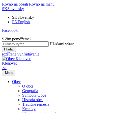
Rovno na obsah
Rovno na menu
SK
Slovensky
SK
Slovensky
EN
English
Facebook
S čím pomôžeme?
Hľadaný výraz
Hľadať
rozšírené vyhľadávanie
Klenovec
.sk
Menu
Obec
O obci
Geografia
Symboly Obce
História obce
Tradičné remeslá
Kroniky