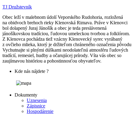
TJ Družstevník
Obec leží v malebnom údolí Veporského Rudohoria, rozložená
na obidvoch brehoch rieky Klenovská Rimava. Práve v Klenovci
bol dolapený Juraj Jánošík a obec je teda preslávenená
jánošíkovskou tradíciou, ľudovou umeleckou tvorbou a folklórom.
Z Klenovca pochádza tiež vzácny Klenovecký syrec vyrábaný
z ovčieho mlieka, ktorý je držiteľom chráneného označenia pôvodu
Vychutnajte si plnými dúškami neodolateľnú atmosféru ľudových
tradícií, remesiel, hudby a očarujúcej prírody. Víta vás obec so
zaujímavou históriou a pohostinnosťou obyvateľov.
Kde nás nájdete ?
Dokumenty
Uznesenia
Zápisnice
Hospodárenie