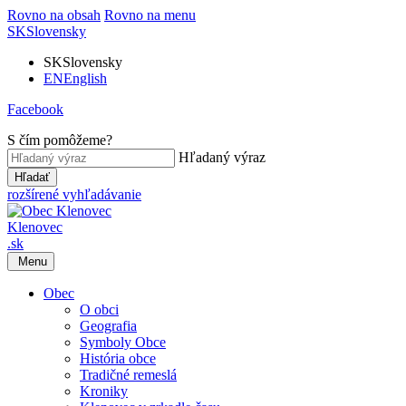
Rovno na obsah
Rovno na menu
SK
Slovensky
SK
Slovensky
EN
English
Facebook
S čím pomôžeme?
Hľadaný výraz
Hľadať
rozšírené vyhľadávanie
Klenovec
.sk
Menu
Obec
O obci
Geografia
Symboly Obce
História obce
Tradičné remeslá
Kroniky