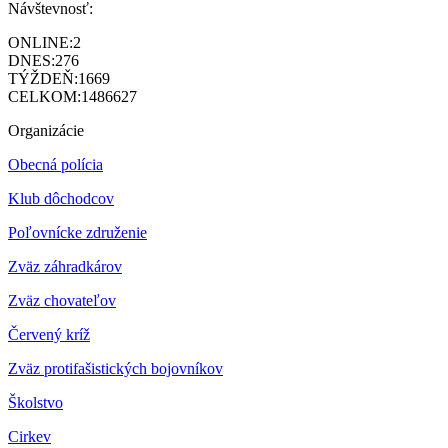
Návštevnosť:
ONLINE:
2
DNES:
276
TÝŽDEŇ:
1669
CELKOM:
1486627
Organizácie
Obecná polícia
Klub dôchodcov
Poľovnícke združenie
Zväz záhradkárov
Z
väz chovateľov
Červený kríž
Zväz protifašistických bojovníkov
Školstvo
Cirkev