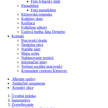
Foto lyžiarsky klub
Paragliding
Foto paragliding
Klenovská rontouka
Kultúrny dom
Knižnica
Folklórne súbory
Ľudová hudba Jána Demeho
Kontakt
Pracovníci úradu
Štruktúra obce
Napíšte nám
Mapa webu
Nahlasovanie porúch
Informačné linky
Terénni sociálni pracovníci
Komunitné centrum Klenovec
Miestne správy
Smútočné oznamenia
Kroniky obce
Úvodná stránka
Samospráva
Zverejňovanie