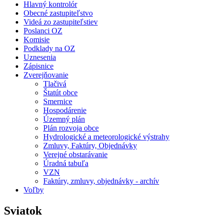
Hlavný kontrolór
Obecné zastupiteľstvo
Videá zo zastupiteľstiev
Poslanci OZ
Komisie
Podklady na OZ
Uznesenia
Zápisnice
Zverejňovanie
Tlačivá
Štatút obce
Smernice
Hospodárenie
Územný plán
Plán rozvoja obce
Hydrologické a meteorologické výstrahy
Zmluvy, Faktúry, Objednávky
Verejné obstarávanie
Úradná tabuľa
VZN
Faktúry, zmluvy, objednávky - archív
Voľby
Sviatok