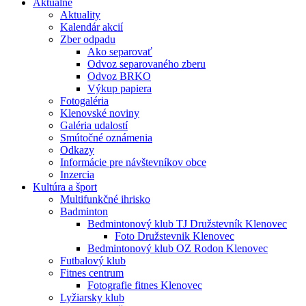
Aktuálne
Aktuality
Kalendár akcií
Zber odpadu
Ako separovať
Odvoz separovaného zberu
Odvoz BRKO
Výkup papiera
Fotogaléria
Klenovské noviny
Galéria udalostí
Smútočné oznámenia
Odkazy
Informácie pre návštevníkov obce
Inzercia
Kultúra a šport
Multifunkčné ihrisko
Badminton
Bedmintonový klub TJ Družstevník Klenovec
Foto Družstevnik Klenovec
Bedmintonový klub OZ Rodon Klenovec
Futbalový klub
Fitnes centrum
Fotografie fitnes Klenovec
Lyžiarsky klub