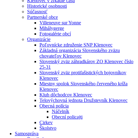
Klenovec v zrkadle času
Historické osobnosti
Súčasnosť
Partnerské obce
Villeneuve sur Yonne
Mihálygerge
Fotogalérie obcí
Organizácie
Poľovnícke združenie SNP Klenovec
Základná organizácia Slovenského zväzu
chovateľov Klenovec
Slovenský zväz záhradkárov ZO Klenovec číslo
25-31
Slovenský zväz protifašistických bojovníkov
Klenovec
Miestny spolok Slovenského červeného kríža
Klenovec
Klub dôchodcov Klenovec
Telovýchovná jednota Družstevník Klenovec
Obecná polícia
Náčelník
Obecní policajti
Cirkev
Školstvo
Samospráva