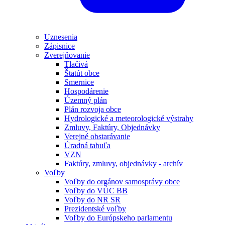
Uznesenia
Zápisnice
Zverejňovanie
Tlačivá
Štatút obce
Smernice
Hospodárenie
Územný plán
Plán rozvoja obce
Hydrologické a meteorologické výstrahy
Zmluvy, Faktúry, Objednávky
Verejné obstarávanie
Úradná tabuľa
VZN
Faktúry, zmluvy, objednávky - archív
Voľby
Voľby do orgánov samosprávy obce
Voľby do VÚC BB
Voľby do NR SR
Prezidentské voľby
Voľby do Európskeho parlamentu