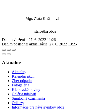
Mgr. Zlata Kaštanová
starostka obce
Dátum vloženia:
27. 6. 2022 11:26
Dátum poslednej aktualizácie:
27. 6. 2022 13:25
Aktuálne
Aktuality
Kalendár akcií
Zber odpadu
Fotogaléria
Klenovské noviny
Galéria udalostí
Smútočné oznámenia
Odkazy
Informácie pre návštevníkov obce