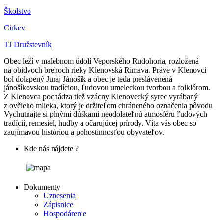
Školstvo
Cirkev
TJ Družstevník
Obec leží v malebnom údolí Veporského Rudohoria, rozložená
na obidvoch brehoch rieky Klenovská Rimava. Práve v Klenovci
bol dolapený Juraj Jánošík a obec je teda preslávenená
jánošíkovskou tradíciou, ľudovou umeleckou tvorbou a folklórom.
Z Klenovca pochádza tiež vzácny Klenovecký syrec vyrábaný
z ovčieho mlieka, ktorý je držiteľom chráneného označenia pôvodu
Vychutnajte si plnými dúškami neodolateľnú atmosféru ľudových
tradícií, remesiel, hudby a očarujúcej prírody. Víta vás obec so
zaujímavou históriou a pohostinnosťou obyvateľov.
Kde nás nájdete ?
Dokumenty
Uznesenia
Zápisnice
Hospodárenie