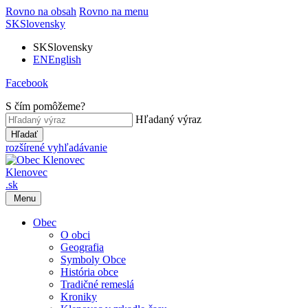
Rovno na obsah
Rovno na menu
SK
Slovensky
SK
Slovensky
EN
English
Facebook
S čím pomôžeme?
Hľadaný výraz
Hľadať
rozšírené vyhľadávanie
Klenovec
.sk
Menu
Obec
O obci
Geografia
Symboly Obce
História obce
Tradičné remeslá
Kroniky