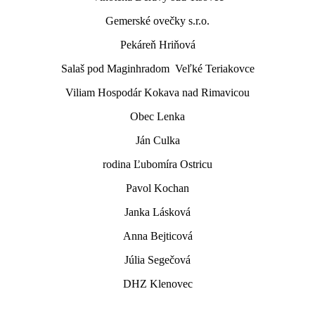
Gemerské ovečky s.r.o.
Pekáreň Hriňová
Salaš pod Maginhradom Veľké Teriakovce
Viliam Hospodár Kokava nad Rimavicou
Obec Lenka
Ján Culka
rodina Ľubomíra Ostricu
Pavol Kochan
Janka Lásková
Anna Bejticová
Júlia Segečová
DHZ Klenovec