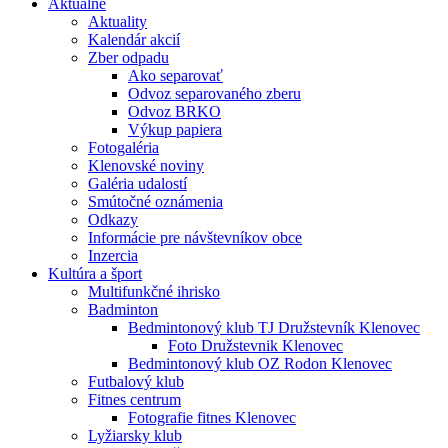
Aktuálne
Aktuality
Kalendár akcií
Zber odpadu
Ako separovať
Odvoz separovaného zberu
Odvoz BRKO
Výkup papiera
Fotogaléria
Klenovské noviny
Galéria udalostí
Smútočné oznámenia
Odkazy
Informácie pre návštevníkov obce
Inzercia
Kultúra a šport
Multifunkčné ihrisko
Badminton
Bedmintonový klub TJ Družstevník Klenovec
Foto Družstevnik Klenovec
Bedmintonový klub OZ Rodon Klenovec
Futbalový klub
Fitnes centrum
Fotografie fitnes Klenovec
Lyžiarsky klub