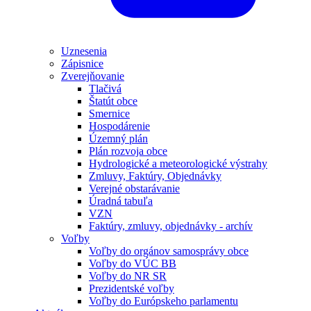
Uznesenia
Zápisnice
Zverejňovanie
Tlačivá
Štatút obce
Smernice
Hospodárenie
Územný plán
Plán rozvoja obce
Hydrologické a meteorologické výstrahy
Zmluvy, Faktúry, Objednávky
Verejné obstarávanie
Úradná tabuľa
VZN
Faktúry, zmluvy, objednávky - archív
Voľby
Voľby do orgánov samosprávy obce
Voľby do VÚC BB
Voľby do NR SR
Prezidentské voľby
Voľby do Európskeho parlamentu