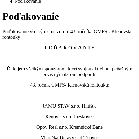
Poďakovanie
Poďakovanie
Poďakovanie všetkým sponzorom 43. ročníka GMFS - Klenovskej
rontouky
P O Ď A K O V A N I E
Ďakujem všetkým sponzorom, ktorí svojou aktivitou, peňažným
a vecným darom podporili
43. ročník GMFS- Klenovskú rontouku:
JAMU STAV s.r.o. Hnúšťa
Renovia s.r.o. Lieskovec
Opov Real s.r.o. Kremnické Bane
Vinotéka Deravý sud Tisovec