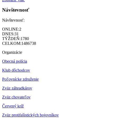
Návštevnosť
Návštevnosť:
ONLINE:
2
DNES:
31
TÝŽDEŇ:
1780
CELKOM:
1486738
Organizácie
Obecná polícia
Klub dôchodcov
Poľovnícke združenie
Zväz záhradkárov
Z
väz chovateľov
Červený kríž
Zväz protifašistických bojovníkov