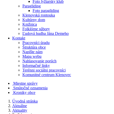
Foto lyžiarsky klub
Paragliding
Foto paragliding
Klenovská rontouka
Kultúrny dom
Knižnica
Folklórne súbory
Ľudová hudba Jána Demeho
Kontakt
Pracovníci úradu
Štruktúra obce
Napíšte nám
Mapa webu
Nahlasovanie porúch
Informačné linky
Terénni sociálni pracovníci
Komunitné centrum Klenovec
Miestne správy
Smútočné oznamenia
Kroniky obce
Úvodná stránka
Aktuálne
Aktuality