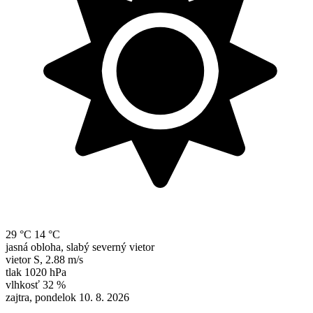
29 °C
14 °C
jasná obloha, slabý severný vietor
vietor
S
,
2.88 m/s
tlak
1020 hPa
vlhkosť
32 %
zajtra, pondelok 10. 8. 2026