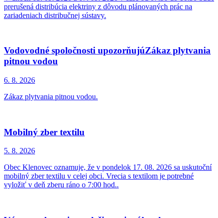
prerušená distribúcia elektriny z dôvodu plánovaných prác na
zariadeniach distribučnej sústavy.
Vodovodné spoločnosti upozorňujúZákaz plytvania
pitnou vodou
6. 8.
2026
Zákaz plytvania pitnou vodou.
Mobilný zber textilu
5. 8.
2026
Obec Klenovec oznamuje, že v pondelok 17. 08. 2026 sa uskutoční
mobilný zber textilu v celej obci. Vrecia s textilom je potrebné
vyložiť v deň zberu ráno o 7:00 hod..