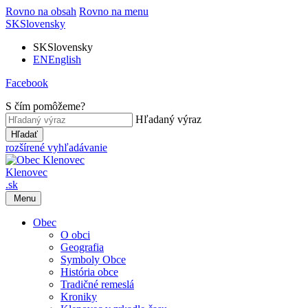
Rovno na obsah
Rovno na menu
SK
Slovensky
SK
Slovensky
EN
English
Facebook
S čím pomôžeme?
Hľadaný výraz
Hľadať
rozšírené vyhľadávanie
Klenovec
.sk
Menu
Obec
O obci
Geografia
Symboly Obce
História obce
Tradičné remeslá
Kroniky