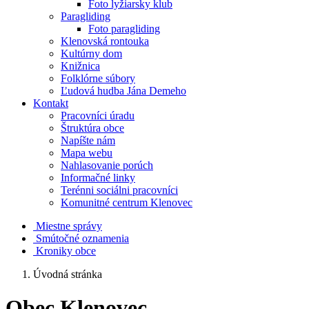
Foto lyžiarsky klub
Paragliding
Foto paragliding
Klenovská rontouka
Kultúrny dom
Knižnica
Folklórne súbory
Ľudová hudba Jána Demeho
Kontakt
Pracovníci úradu
Štruktúra obce
Napíšte nám
Mapa webu
Nahlasovanie porúch
Informačné linky
Terénni sociálni pracovníci
Komunitné centrum Klenovec
Miestne správy
Smútočné oznamenia
Kroniky obce
Úvodná stránka
Obec Klenovec