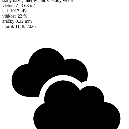
slabý dážď, mierny juhozápadný vietor
vietor
JZ
,
3.68 m/s
tlak
1017 hPa
vlhkosť
22 %
zrážky
0.32 mm
utorok 11. 8. 2026