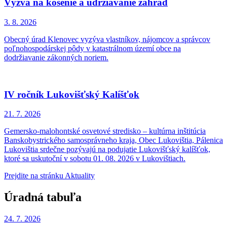
Výzva na kosenie a udržiavanie záhrad
3. 8.
2026
Obecný úrad Klenovec vyzýva vlastníkov, nájomcov a správcov
poľnohospodárskej pôdy v katastrálnom území obce na
dodržiavanie zákonných noriem.
IV ročník Lukovišťský Kalíšťok
21. 7.
2026
Gemersko-malohontské osvetové stredisko – kultúrna inštitúcia
Banskobystrického samosprávneho kraja, Obec Lukovištia, Pálenica
Lukovištia srdečne pozývajú na podujatie Lukovišťský kalíšťok,
ktoré sa uskutoční v sobotu 01. 08. 2026 v Lukovištiach.
Prejdite na stránku Aktuality
Úradná tabuľa
24. 7.
2026