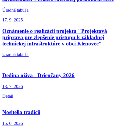
Úradná tabuľa
17. 9.
2025
Oznámenie o realizácii projektu "Projektová
príprava pre zlepšenie prístupu k základnej
technickej infraštruktúre v obci Klenovec"
Úradná tabuľa
Dedina ožíva - Drienčany 2026
13. 7.
2026
Detail
Nositelia tradícií
15. 6.
2026