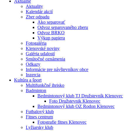
Aktuálne
Aktuality
Kalendár akcií
Zber odpadu
Ako separovať
Odvoz separovaného zberu
Odvoz BRKO
Výkup papiera
Fotogaléria
Klenovské noviny
Galéria udalostí
Smútočné oznámenia
Odkazy
Informácie pre návštevníkov obce
Inzercia
Kultúra a šport
Multifunkčné ihrisko
Badminton
Bedmintonový klub TJ Družstevník Klenovec
Foto Družstevnik Klenovec
Bedmintonový klub OZ Rodon Klenovec
Futbalový klub
Fitnes centrum
Fotografie fitnes Klenovec
Lyžiarsky klub