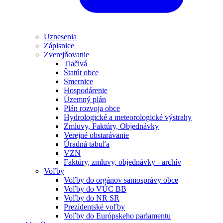
Uznesenia
Zápisnice
Zverejňovanie
Tlačivá
Štatút obce
Smernice
Hospodárenie
Územný plán
Plán rozvoja obce
Hydrologické a meteorologické výstrahy
Zmluvy, Faktúry, Objednávky
Verejné obstarávanie
Úradná tabuľa
VZN
Faktúry, zmluvy, objednávky - archív
Voľby
Voľby do orgánov samosprávy obce
Voľby do VÚC BB
Voľby do NR SR
Prezidentské voľby
Voľby do Európskeho parlamentu