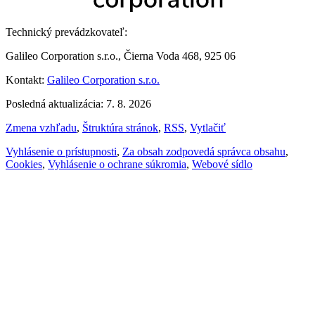
Technický prevádzkovateľ:
Galileo Corporation s.r.o., Čierna Voda 468, 925 06
Kontakt:
Galileo Corporation s.r.o.
Posledná aktualizácia: 7. 8. 2026
Zmena vzhľadu
,
Štruktúra stránok
,
RSS
,
Vytlačiť
Vyhlásenie o prístupnosti
,
Za obsah zodpovedá správca obsahu
,
Cookies
,
Vyhlásenie o ochrane súkromia
,
Webové sídlo