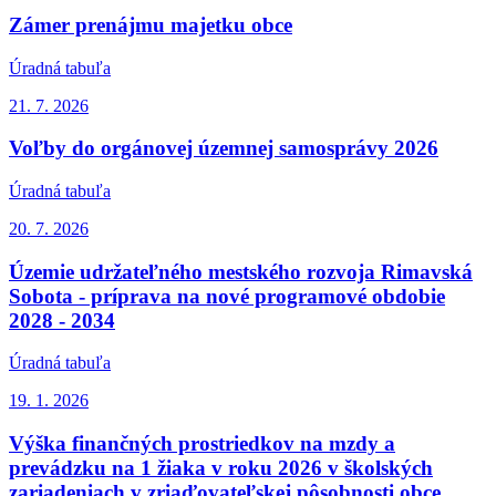
Zámer prenájmu majetku obce
Úradná tabuľa
21. 7.
2026
Voľby do orgánovej územnej samosprávy 2026
Úradná tabuľa
20. 7.
2026
Územie udržateľného mestského rozvoja Rimavská
Sobota - príprava na nové programové obdobie
2028 - 2034
Úradná tabuľa
19. 1.
2026
Výška finančných prostriedkov na mzdy a
prevádzku na 1 žiaka v roku 2026 v školských
zariadeniach v zriaďovateľskej pôsobnosti obce