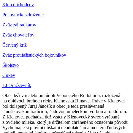
Klub dôchodcov
Poľovnícke združenie
Zväz záhradkárov
Z
väz chovateľov
Červený kríž
Zväz protifašistických bojovníkov
Školstvo
Cirkev
TJ Družstevník
Obec leží v malebnom údolí Veporského Rudohoria, rozložená
na obidvoch brehoch rieky Klenovská Rimava. Práve v Klenovci
bol dolapený Juraj Jánošík a obec je teda preslávenená
jánošíkovskou tradíciou, ľudovou umeleckou tvorbou a folklórom.
Z Klenovca pochádza tiež vzácny Klenovecký syrec vyrábaný
z ovčieho mlieka, ktorý je držiteľom chráneného označenia pôvodu
Vychutnajte si plnými dúškami neodolateľnú atmosféru ľudových
tradícií, remesiel, hudby a očarujúcej prírody. Víta vás obec so