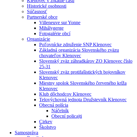
Klenovec v zrkadle času
Historické osobnosti
Súčasnosť
Partnerské obce
Villeneuve sur Yonne
Mihálygerge
Fotogalérie obcí
Organizácie
Poľovnícke združenie SNP Klenovec
Základná organizácia Slovenského zväzu
chovateľov Klenovec
Slovenský zväz záhradkárov ZO Klenovec číslo
25-31
Slovenský zväz protifašistických bojovníkov
Klenovec
Miestny spolok Slovenského červeného kríža
Klenovec
Klub dôchodcov Klenovec
Telovýchovná jednota Družstevník Klenovec
Obecná polícia
Náčelník
Obecní policajti
Cirkev
Školstvo
Samospráva