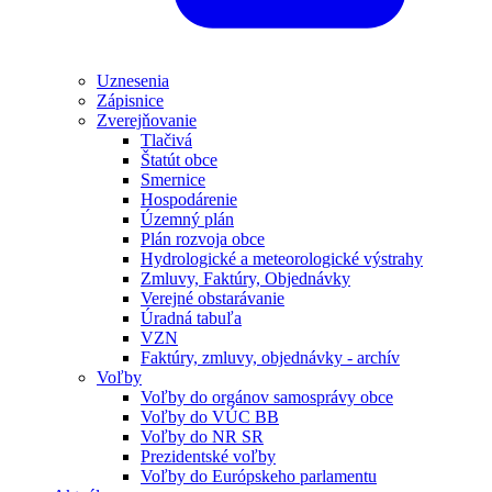
Uznesenia
Zápisnice
Zverejňovanie
Tlačivá
Štatút obce
Smernice
Hospodárenie
Územný plán
Plán rozvoja obce
Hydrologické a meteorologické výstrahy
Zmluvy, Faktúry, Objednávky
Verejné obstarávanie
Úradná tabuľa
VZN
Faktúry, zmluvy, objednávky - archív
Voľby
Voľby do orgánov samosprávy obce
Voľby do VÚC BB
Voľby do NR SR
Prezidentské voľby
Voľby do Európskeho parlamentu