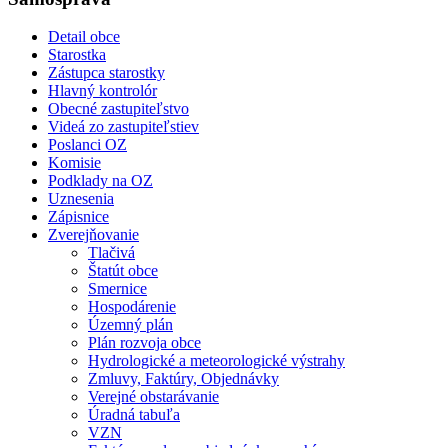
Detail obce
Starostka
Zástupca starostky
Hlavný kontrolór
Obecné zastupiteľstvo
Videá zo zastupiteľstiev
Poslanci OZ
Komisie
Podklady na OZ
Uznesenia
Zápisnice
Zverejňovanie
Tlačivá
Štatút obce
Smernice
Hospodárenie
Územný plán
Plán rozvoja obce
Hydrologické a meteorologické výstrahy
Zmluvy, Faktúry, Objednávky
Verejné obstarávanie
Úradná tabuľa
VZN