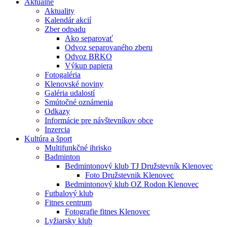
Aktuálne
Aktuality
Kalendár akcií
Zber odpadu
Ako separovať
Odvoz separovaného zberu
Odvoz BRKO
Výkup papiera
Fotogaléria
Klenovské noviny
Galéria udalostí
Smútočné oznámenia
Odkazy
Informácie pre návštevníkov obce
Inzercia
Kultúra a šport
Multifunkčné ihrisko
Badminton
Bedmintonový klub TJ Družstevník Klenovec
Foto Družstevnik Klenovec
Bedmintonový klub OZ Rodon Klenovec
Futbalový klub
Fitnes centrum
Fotografie fitnes Klenovec
Lyžiarsky klub