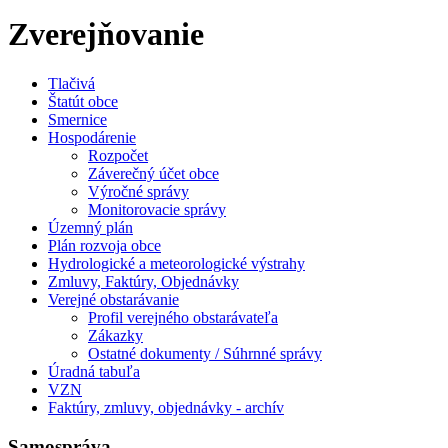
Zverejňovanie
Tlačivá
Štatút obce
Smernice
Hospodárenie
Rozpočet
Záverečný účet obce
Výročné správy
Monitorovacie správy
Územný plán
Plán rozvoja obce
Hydrologické a meteorologické výstrahy
Zmluvy, Faktúry, Objednávky
Verejné obstarávanie
Profil verejného obstarávateľa
Zákazky
Ostatné dokumenty / Súhrnné správy
Úradná tabuľa
VZN
Faktúry, zmluvy, objednávky - archív
Samospráva