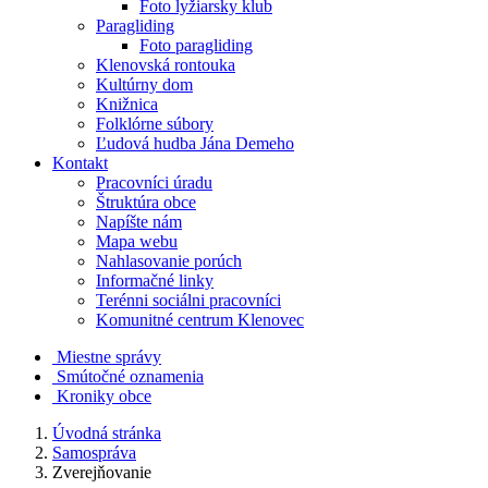
Foto lyžiarsky klub
Paragliding
Foto paragliding
Klenovská rontouka
Kultúrny dom
Knižnica
Folklórne súbory
Ľudová hudba Jána Demeho
Kontakt
Pracovníci úradu
Štruktúra obce
Napíšte nám
Mapa webu
Nahlasovanie porúch
Informačné linky
Terénni sociálni pracovníci
Komunitné centrum Klenovec
Miestne správy
Smútočné oznamenia
Kroniky obce
Úvodná stránka
Samospráva
Zverejňovanie