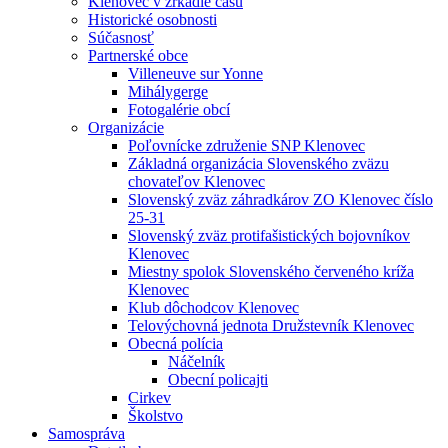
Klenovec v zrkadle času
Historické osobnosti
Súčasnosť
Partnerské obce
Villeneuve sur Yonne
Mihálygerge
Fotogalérie obcí
Organizácie
Poľovnícke združenie SNP Klenovec
Základná organizácia Slovenského zväzu
chovateľov Klenovec
Slovenský zväz záhradkárov ZO Klenovec číslo
25-31
Slovenský zväz protifašistických bojovníkov
Klenovec
Miestny spolok Slovenského červeného kríža
Klenovec
Klub dôchodcov Klenovec
Telovýchovná jednota Družstevník Klenovec
Obecná polícia
Náčelník
Obecní policajti
Cirkev
Školstvo
Samospráva