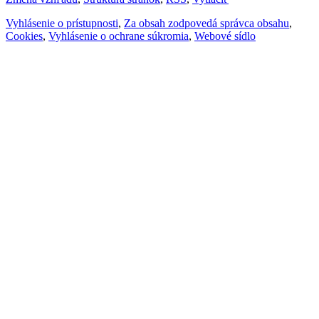
Vyhlásenie o prístupnosti
,
Za obsah zodpovedá správca obsahu
,
Cookies
,
Vyhlásenie o ochrane súkromia
,
Webové sídlo