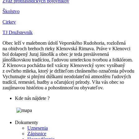
Zväz protifašistických bojovníkov
Školstvo
Cirkev
TJ Družstevník
Obec leží v malebnom údolí Veporského Rudohoria, rozložená
na obidvoch brehoch rieky Klenovská Rimava. Práve v Klenovci
bol dolapený Juraj Jánošík a obec je teda preslávenená
jánošíkovskou tradíciou, ľudovou umeleckou tvorbou a folklórom.
Z Klenovca pochádza tiež vzácny Klenovecký syrec vyrábaný
z ovčieho mlieka, ktorý je držiteľom chráneného označenia pôvodu
Vychutnajte si plnými dúškami neodolateľnú atmosféru ľudových
tradícií, remesiel, hudby a očarujúcej prírody. Víta vás obec so
zaujímavou históriou a pohostinnosťou obyvateľov.
Kde nás nájdete ?
Dokumenty
Uznesenia
Zápisnice