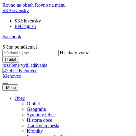
Rovno na obsah
Rovno na menu
SK
Slovensky
SK
Slovensky
EN
English
Facebook
S čím pomôžeme?
Hľadaný výraz
Hľadať
rozšírené vyhľadávanie
Klenovec
.sk
Menu
Obec
O obci
Geografia
Symboly Obce
História obce
Tradičné remeslá
Kroniky