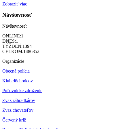
Zobraziť viac
Návštevnosť
Návštevnosť:
ONLINE:
1
DNES:
1
TÝŽDEŇ:
1394
CELKOM:
1486352
Organizácie
Obecná polícia
Klub dôchodcov
Poľovnícke združenie
Zväz záhradkárov
Z
väz chovateľov
Červený kríž