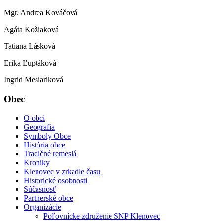
Mgr. Andrea Kováčová
Agáta Kožiaková
Tatiana Lásková
Erika Ľuptáková
Ingrid Mesiariková
Obec
O obci
Geografia
Symboly Obce
História obce
Tradičné remeslá
Kroniky
Klenovec v zrkadle času
Historické osobnosti
Súčasnosť
Partnerské obce
Organizácie
Poľovnícke združenie SNP Klenovec