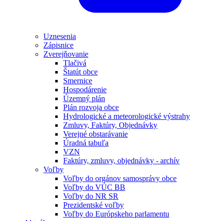
Uznesenia
Zápisnice
Zverejňovanie
Tlačivá
Štatút obce
Smernice
Hospodárenie
Územný plán
Plán rozvoja obce
Hydrologické a meteorologické výstrahy
Zmluvy, Faktúry, Objednávky
Verejné obstarávanie
Úradná tabuľa
VZN
Faktúry, zmluvy, objednávky - archív
Voľby
Voľby do orgánov samosprávy obce
Voľby do VÚC BB
Voľby do NR SR
Prezidentské voľby
Voľby do Európskeho parlamentu