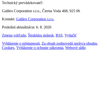
Technický prevádzkovateľ:
Galileo Corporation s.r.o., Čierna Voda 468, 925 06
Kontakt:
Galileo Corporation s.r.o.
Posledná aktualizácia: 6. 8. 2026
Zmena vzhľadu
,
Štruktúra stránok
,
RSS
,
Vytlačiť
Vyhlásenie o prístupnosti
,
Za obsah zodpovedá správca obsahu
,
Cookies
,
Vyhlásenie o ochrane súkromia
,
Webové sídlo