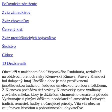
Poľovnícke združenie
Zväz záhradkárov
Z
väz chovateľov
Červený kríž
Zväz protifašistických bojovníkov
Školstvo
Cirkev
TJ Družstevník
Obec leží v malebnom údolí Veporského Rudohoria, rozložená
na obidvoch brehoch rieky Klenovská Rimava. Práve v Klenovci
bol dolapený Juraj Jánošík a obec je teda preslávenená
jánošíkovskou tradíciou, ľudovou umeleckou tvorbou a folklórom.
Z Klenovca pochádza tiež vzácny Klenovecký syrec vyrábaný
z ovčieho mlieka, ktorý je držiteľom chráneného označenia pôvodu
Vychutnajte si plnými dúškami neodolateľnú atmosféru ľudových
tradícií, remesiel, hudby a očarujúcej prírody. Víta vás obec so
zaujímavou históriou a pohostinnosťou obyvateľov.