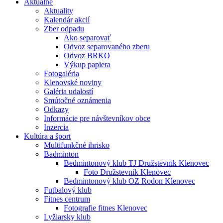
Aktuálne
Aktuality
Kalendár akcií
Zber odpadu
Ako separovať
Odvoz separovaného zberu
Odvoz BRKO
Výkup papiera
Fotogaléria
Klenovské noviny
Galéria udalostí
Smútočné oznámenia
Odkazy
Informácie pre návštevníkov obce
Inzercia
Kultúra a šport
Multifunkčné ihrisko
Badminton
Bedmintonový klub TJ Družstevník Klenovec
Foto Družstevnik Klenovec
Bedmintonový klub OZ Rodon Klenovec
Futbalový klub
Fitnes centrum
Fotografie fitnes Klenovec
Lyžiarsky klub