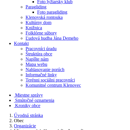
Foto lyžiarsky klub
Paragliding
Foto paragliding
Klenovská rontouka
Kultúrny dom
Knižnica
Folklórne súbory
Ľudová hudba Jána Demeho
Kontakt
Pracovníci úradu
Štruktúra obce
Napíšte nám
Mapa webu
Nahlasovanie porúch
Informačné linky
Terénni sociálni pracovníci
Komunitné centrum Klenovec
Miestne správy
Smútočné oznamenia
Kroniky obce
Úvodná stránka
Obec
Organizácie