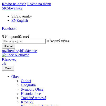
Rovno na obsah
Rovno na menu
SK
Slovensky
SK
Slovensky
EN
English
Facebook
S čím pomôžeme?
Hľadaný výraz
Hľadať
rozšírené vyhľadávanie
Klenovec
.sk
Menu
Obec
O obci
Geografia
Symboly Obce
História obce
Tradičné remeslá
Kroniky