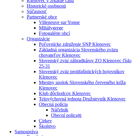
Klenovec v zrkadle času
Historické osobnosti
Súčasnosť
Partnerské obce
Villeneuve sur Yonne
Mihálygerge
Fotogalérie obcí
Organizácie
Poľovnícke združenie SNP Klenovec
Základná organizácia Slovenského zväzu
chovateľov Klenovec
Slovenský zväz záhradkárov ZO Klenovec číslo
25-31
Slovenský zväz protifašistických bojovníkov
Klenovec
Miestny spolok Slovenského červeného kríža
Klenovec
Klub dôchodcov Klenovec
Telovýchovná jednota Družstevník Klenovec
Obecná polícia
Náčelník
Obecní policajti
Cirkev
Školstvo
Samospráva