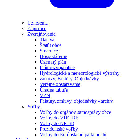
Uznesenia
Zápisnice
Zverejňovanie
Tlačivá
Štatút obce
Smernice
Hospodárenie
Územný plán
Plán rozvoja obce
Hydrologické a meteorologické výstrahy
Zmluvy, Faktúry, Objednávky
Verejné obstarávanie
Úradná tabuľa
VZN
Faktúry, zmluvy, objednávky - archív
Voľby
Voľby do orgánov samosprávy obce
Voľby do VÚC BB
Voľby do NR SR
Prezidentské voľby
Voľby do Európskeho parlamentu