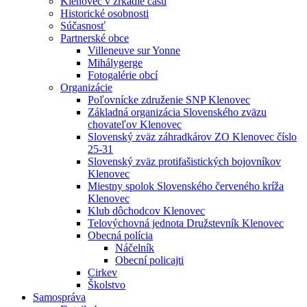
Klenovec v zrkadle času
Historické osobnosti
Súčasnosť
Partnerské obce
Villeneuve sur Yonne
Mihálygerge
Fotogalérie obcí
Organizácie
Poľovnícke združenie SNP Klenovec
Základná organizácia Slovenského zväzu
chovateľov Klenovec
Slovenský zväz záhradkárov ZO Klenovec číslo
25-31
Slovenský zväz protifašistických bojovníkov
Klenovec
Miestny spolok Slovenského červeného kríža
Klenovec
Klub dôchodcov Klenovec
Telovýchovná jednota Družstevník Klenovec
Obecná polícia
Náčelník
Obecní policajti
Cirkev
Školstvo
Samospráva