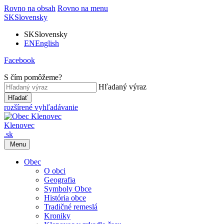
Rovno na obsah
Rovno na menu
SK
Slovensky
SK
Slovensky
EN
English
Facebook
S čím pomôžeme?
Hľadaný výraz
Hľadať
rozšírené vyhľadávanie
Klenovec
.sk
Menu
Obec
O obci
Geografia
Symboly Obce
História obce
Tradičné remeslá
Kroniky