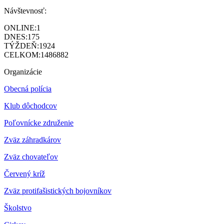
Návštevnosť:
ONLINE:
1
DNES:
175
TÝŽDEŇ:
1924
CELKOM:
1486882
Organizácie
Obecná polícia
Klub dôchodcov
Poľovnícke združenie
Zväz záhradkárov
Z
väz chovateľov
Červený kríž
Zväz protifašistických bojovníkov
Školstvo