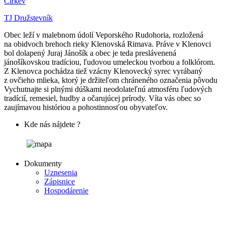
Cirkev
TJ Družstevník
Obec leží v malebnom údolí Veporského Rudohoria, rozložená
na obidvoch brehoch rieky Klenovská Rimava. Práve v Klenovci
bol dolapený Juraj Jánošík a obec je teda preslávenená
jánošíkovskou tradíciou, ľudovou umeleckou tvorbou a folklórom.
Z Klenovca pochádza tiež vzácny Klenovecký syrec vyrábaný
z ovčieho mlieka, ktorý je držiteľom chráneného označenia pôvodu
Vychutnajte si plnými dúškami neodolateľnú atmosféru ľudových
tradícií, remesiel, hudby a očarujúcej prírody. Víta vás obec so
zaujímavou históriou a pohostinnosťou obyvateľov.
Kde nás nájdete ?
Dokumenty
Uznesenia
Zápisnice
Hospodárenie