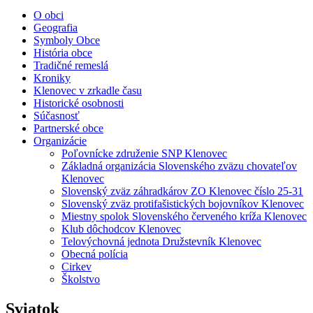
O obci
Geografia
Symboly Obce
História obce
Tradičné remeslá
Kroniky
Klenovec v zrkadle času
Historické osobnosti
Súčasnosť
Partnerské obce
Organizácie
Poľovnícke združenie SNP Klenovec
Základná organizácia Slovenského zväzu chovateľov
Klenovec
Slovenský zväz záhradkárov ZO Klenovec číslo 25-31
Slovenský zväz protifašistických bojovníkov Klenovec
Miestny spolok Slovenského červeného kríža Klenovec
Klub dôchodcov Klenovec
Telovýchovná jednota Družstevník Klenovec
Obecná polícia
Cirkev
Školstvo
Sviatok