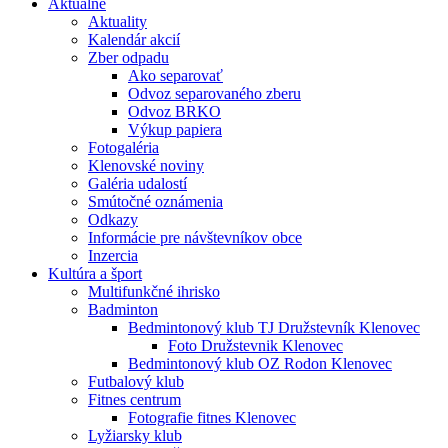
Aktuálne
Aktuality
Kalendár akcií
Zber odpadu
Ako separovať
Odvoz separovaného zberu
Odvoz BRKO
Výkup papiera
Fotogaléria
Klenovské noviny
Galéria udalostí
Smútočné oznámenia
Odkazy
Informácie pre návštevníkov obce
Inzercia
Kultúra a šport
Multifunkčné ihrisko
Badminton
Bedmintonový klub TJ Družstevník Klenovec
Foto Družstevnik Klenovec
Bedmintonový klub OZ Rodon Klenovec
Futbalový klub
Fitnes centrum
Fotografie fitnes Klenovec
Lyžiarsky klub