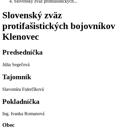
Slovenský zväz protifašistických...
Slovenský zväz
protifašistických bojovníkov
Klenovec
Predsedníčka
Júlia Segečová
Tajomník
Slavomíra Fulerčíková
Pokladníčka
Ing. Ivanka Romanová
Obec