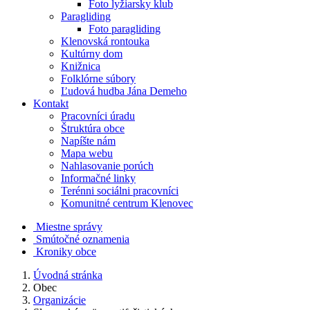
Foto lyžiarsky klub
Paragliding
Foto paragliding
Klenovská rontouka
Kultúrny dom
Knižnica
Folklórne súbory
Ľudová hudba Jána Demeho
Kontakt
Pracovníci úradu
Štruktúra obce
Napíšte nám
Mapa webu
Nahlasovanie porúch
Informačné linky
Terénni sociálni pracovníci
Komunitné centrum Klenovec
Miestne správy
Smútočné oznamenia
Kroniky obce
Úvodná stránka
Obec
Organizácie