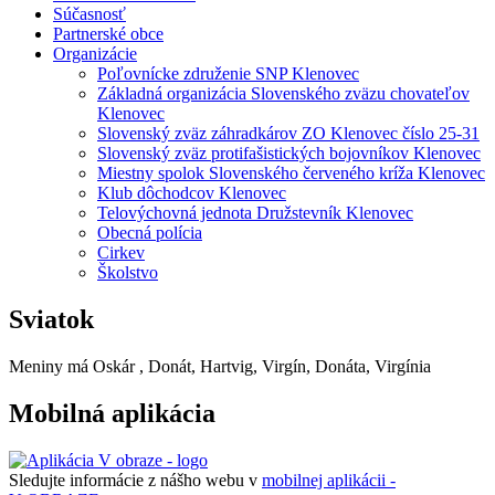
Súčasnosť
Partnerské obce
Organizácie
Poľovnícke združenie SNP Klenovec
Základná organizácia Slovenského zväzu chovateľov
Klenovec
Slovenský zväz záhradkárov ZO Klenovec číslo 25-31
Slovenský zväz protifašistických bojovníkov Klenovec
Miestny spolok Slovenského červeného kríža Klenovec
Klub dôchodcov Klenovec
Telovýchovná jednota Družstevník Klenovec
Obecná polícia
Cirkev
Školstvo
Sviatok
Meniny má
Oskár
, Donát, Hartvig, Virgín, Donáta, Virgínia
Mobilná aplikácia
Sledujte informácie z nášho webu v
mobilnej aplikácii -