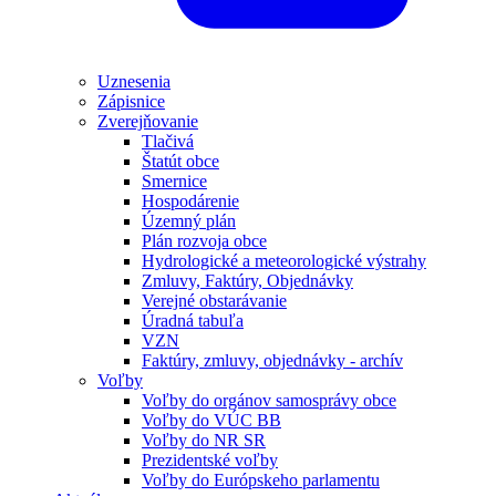
Uznesenia
Zápisnice
Zverejňovanie
Tlačivá
Štatút obce
Smernice
Hospodárenie
Územný plán
Plán rozvoja obce
Hydrologické a meteorologické výstrahy
Zmluvy, Faktúry, Objednávky
Verejné obstarávanie
Úradná tabuľa
VZN
Faktúry, zmluvy, objednávky - archív
Voľby
Voľby do orgánov samosprávy obce
Voľby do VÚC BB
Voľby do NR SR
Prezidentské voľby
Voľby do Európskeho parlamentu