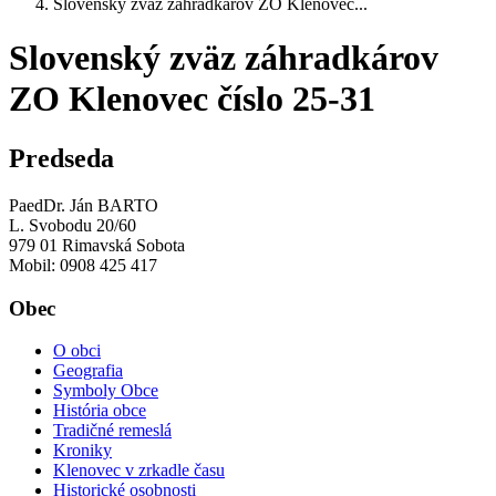
Slovenský zväz záhradkárov ZO Klenovec...
Slovenský zväz záhradkárov
ZO Klenovec číslo 25-31
Predseda
PaedDr. Ján BARTO
L. Svobodu 20/60
979 01 Rimavská Sobota
Mobil: 0908 425 417
Obec
O obci
Geografia
Symboly Obce
História obce
Tradičné remeslá
Kroniky
Klenovec v zrkadle času
Historické osobnosti