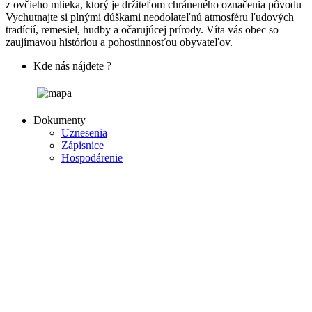
z ovčieho mlieka, ktorý je držiteľom chráneného označenia pôvodu
Vychutnajte si plnými dúškami neodolateľnú atmosféru ľudových
tradícií, remesiel, hudby a očarujúcej prírody. Víta vás obec so
zaujímavou históriou a pohostinnosťou obyvateľov.
Kde nás nájdete ?
Dokumenty
Uznesenia
Zápisnice
Hospodárenie