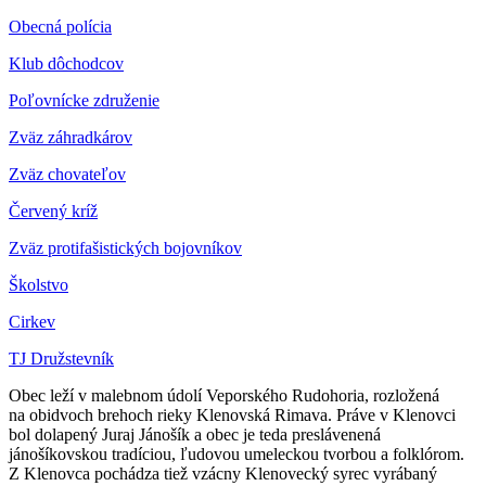
Obecná polícia
Klub dôchodcov
Poľovnícke združenie
Zväz záhradkárov
Z
väz chovateľov
Červený kríž
Zväz protifašistických bojovníkov
Školstvo
Cirkev
TJ Družstevník
Obec leží v malebnom údolí Veporského Rudohoria, rozložená
na obidvoch brehoch rieky Klenovská Rimava. Práve v Klenovci
bol dolapený Juraj Jánošík a obec je teda preslávenená
jánošíkovskou tradíciou, ľudovou umeleckou tvorbou a folklórom.
Z Klenovca pochádza tiež vzácny Klenovecký syrec vyrábaný