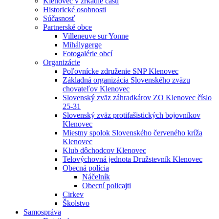
Klenovec v zrkadle času
Historické osobnosti
Súčasnosť
Partnerské obce
Villeneuve sur Yonne
Mihálygerge
Fotogalérie obcí
Organizácie
Poľovnícke združenie SNP Klenovec
Základná organizácia Slovenského zväzu
chovateľov Klenovec
Slovenský zväz záhradkárov ZO Klenovec číslo
25-31
Slovenský zväz protifašistických bojovníkov
Klenovec
Miestny spolok Slovenského červeného kríža
Klenovec
Klub dôchodcov Klenovec
Telovýchovná jednota Družstevník Klenovec
Obecná polícia
Náčelník
Obecní policajti
Cirkev
Školstvo
Samospráva