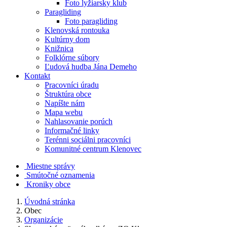
Foto lyžiarsky klub
Paragliding
Foto paragliding
Klenovská rontouka
Kultúrny dom
Knižnica
Folklórne súbory
Ľudová hudba Jána Demeho
Kontakt
Pracovníci úradu
Štruktúra obce
Napíšte nám
Mapa webu
Nahlasovanie porúch
Informačné linky
Terénni sociálni pracovníci
Komunitné centrum Klenovec
Miestne správy
Smútočné oznamenia
Kroniky obce
Úvodná stránka
Obec
Organizácie