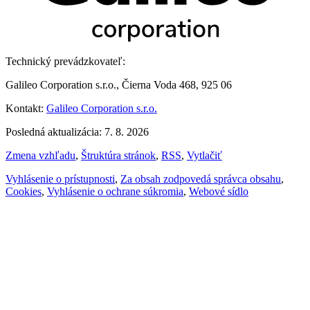
Technický prevádzkovateľ:
Galileo Corporation s.r.o., Čierna Voda 468, 925 06
Kontakt:
Galileo Corporation s.r.o.
Posledná aktualizácia: 7. 8. 2026
Zmena vzhľadu
,
Štruktúra stránok
,
RSS
,
Vytlačiť
Vyhlásenie o prístupnosti
,
Za obsah zodpovedá správca obsahu
,
Cookies
,
Vyhlásenie o ochrane súkromia
,
Webové sídlo