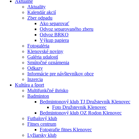
Aktuálne
Aktuality
Kalendár akcií
Zber odpadu
Ako separovať
Odvoz separovaného zberu
Odvoz BRKO
Výkup papiera
Fotogaléria
Klenovské noviny
Galéria udalostí
Smútočné oznámenia
Odkazy
Informácie pre návštevníkov obce
Inzercia
Kultúra a šport
Multifunkčné ihrisko
Badminton
Bedmintonový klub TJ Družstevník Klenovec
Foto Družstevnik Klenovec
Bedmintonový klub OZ Rodon Klenovec
Futbalový klub
Fitnes centrum
Fotografie fitnes Klenovec
Lyžiarsky klub