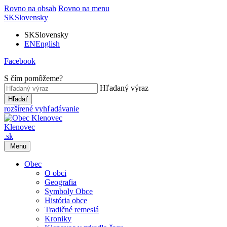
Rovno na obsah
Rovno na menu
SK
Slovensky
SK
Slovensky
EN
English
Facebook
S čím pomôžeme?
Hľadaný výraz
Hľadať
rozšírené vyhľadávanie
Klenovec
.sk
Menu
Obec
O obci
Geografia
Symboly Obce
História obce
Tradičné remeslá
Kroniky