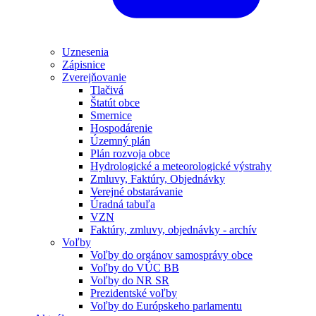
Uznesenia
Zápisnice
Zverejňovanie
Tlačivá
Štatút obce
Smernice
Hospodárenie
Územný plán
Plán rozvoja obce
Hydrologické a meteorologické výstrahy
Zmluvy, Faktúry, Objednávky
Verejné obstarávanie
Úradná tabuľa
VZN
Faktúry, zmluvy, objednávky - archív
Voľby
Voľby do orgánov samosprávy obce
Voľby do VÚC BB
Voľby do NR SR
Prezidentské voľby
Voľby do Európskeho parlamentu