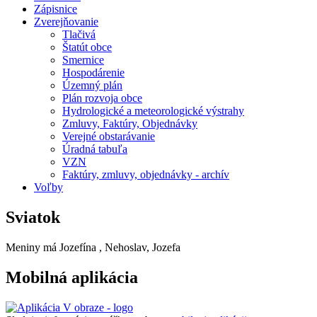
Zápisnice
Zverejňovanie
Tlačivá
Štatút obce
Smernice
Hospodárenie
Územný plán
Plán rozvoja obce
Hydrologické a meteorologické výstrahy
Zmluvy, Faktúry, Objednávky
Verejné obstarávanie
Úradná tabuľa
VZN
Faktúry, zmluvy, objednávky - archív
Voľby
Sviatok
Meniny má
Jozefína
, Nehoslav, Jozefa
Mobilná aplikácia