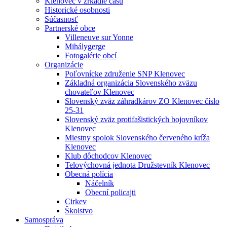
Klenovec v zrkadle času
Historické osobnosti
Súčasnosť
Partnerské obce
Villeneuve sur Yonne
Mihálygerge
Fotogalérie obcí
Organizácie
Poľovnícke združenie SNP Klenovec
Základná organizácia Slovenského zväzu
chovateľov Klenovec
Slovenský zväz záhradkárov ZO Klenovec číslo
25-31
Slovenský zväz protifašistických bojovníkov
Klenovec
Miestny spolok Slovenského červeného kríža
Klenovec
Klub dôchodcov Klenovec
Telovýchovná jednota Družstevník Klenovec
Obecná polícia
Náčelník
Obecní policajti
Cirkev
Školstvo
Samospráva