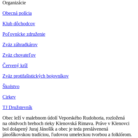
Organizácie
Obecná polícia
Klub dôchodcov
Poľovnícke združenie
Zväz záhradkárov
Z
väz chovateľov
Červený kríž
Zväz protifašistických bojovníkov
Školstvo
Cirkev
TJ Družstevník
Obec leží v malebnom údolí Veporského Rudohoria, rozložená
na obidvoch brehoch rieky Klenovská Rimava. Práve v Klenovci
bol dolapený Juraj Jánošík a obec je teda preslávenená
jánošíkovskou tradíciou, ľudovou umeleckou tvorbou a folklórom.