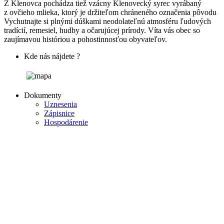
Z Klenovca pochádza tiež vzácny Klenovecký syrec vyrábaný
z ovčieho mlieka, ktorý je držiteľom chráneného označenia pôvodu
Vychutnajte si plnými dúškami neodolateľnú atmosféru ľudových
tradícií, remesiel, hudby a očarujúcej prírody. Víta vás obec so
zaujímavou históriou a pohostinnosťou obyvateľov.
Kde nás nájdete ?
Dokumenty
Uznesenia
Zápisnice
Hospodárenie