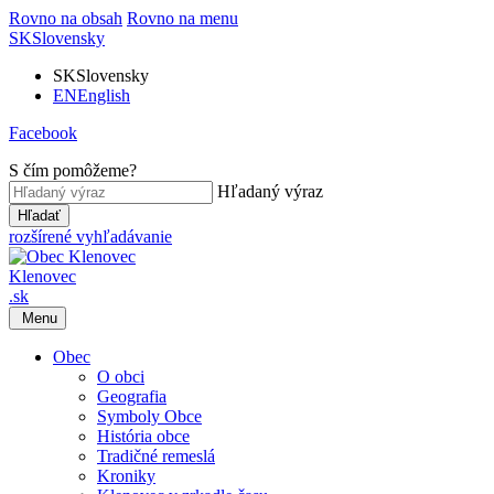
Rovno na obsah
Rovno na menu
SK
Slovensky
SK
Slovensky
EN
English
Facebook
S čím pomôžeme?
Hľadaný výraz
Hľadať
rozšírené vyhľadávanie
Klenovec
.sk
Menu
Obec
O obci
Geografia
Symboly Obce
História obce
Tradičné remeslá
Kroniky