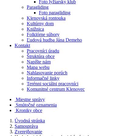
Foto lyžiarsky klub
Paragliding
Foto paragliding
Klenovská rontouka
Kultúrny dom
Knižnica
Folklórne súbory
Ľudová hudba Jána Demeho
Kontakt
Pracovníci úradu
Štruktúra obce
Napíšte nám
Mapa webu
Nahlasovanie porúch
Informačné linky
Terénni sociálni pracovníci
Komunitné centrum Klenovec
Miestne správy
Smútočné oznamenia
Kroniky obce
Úvodná stránka
Samospráva
Zverejňovanie