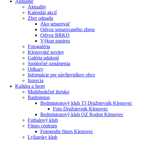
Aktuálne
Aktuality
Kalendár akcií
Zber odpadu
Ako separovať
Odvoz separovaného zberu
Odvoz BRKO
Výkup papiera
Fotogaléria
Klenovské noviny
Galéria udalostí
Smútočné oznámenia
Odkazy
Informácie pre návštevníkov obce
Inzercia
Kultúra a šport
Multifunkčné ihrisko
Badminton
Bedmintonový klub TJ Družstevník Klenovec
Foto Družstevnik Klenovec
Bedmintonový klub OZ Rodon Klenovec
Futbalový klub
Fitnes centrum
Fotografie fitnes Klenovec
Lyžiarsky klub