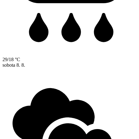
29/18 °C
sobota
8. 8.