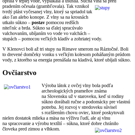
oprala v teplej vode, vyplákala a usušila. Suchá vlna sa
pred
pradením očesala (grambľovala). Tak vznikol
tvrdý plást vyčesanej vlny, ktorý sa spriadol tak
ako ľan alebo konope. Z vlny sa na krosnách
utkalo súkno –
postav
pomocou redších
niteľníc a brda. Súkno sa ďalej spracúvalo
valchovaním, ubíjaním vo vode vo valchách –
stupách – pomocou veľkých kladív a zohriatej vody.
V Klenovci boli až tri stupy na Rimave smerom na Ráztočné. Boli
to drevené domčeky vonku s veľkým kolesom poháňaným prúdom
vody, z ktorého sa energia prenášala na kladivá, ktoré ubíjali súkno.
Ovčiarstvo
Výroba látok z ovčej vlny bola podľa
archeologických prameňov známa
na Slovensku už v staroveku, keď si rodiny
súkno dorábali ručne a podomácky pre vlastnú
potrebu. Jej rozvoj v stredoveku súvisel
s rozšírením chovu oviec, ktoré poskytovali
nielen dostatok mlieka a mäsa na výživu ľudí, ale aj vlnu
na spracovanie a výrobu textílií – súkna, ktoré dobre chránilo
človeka pred zimou a vlhkom.