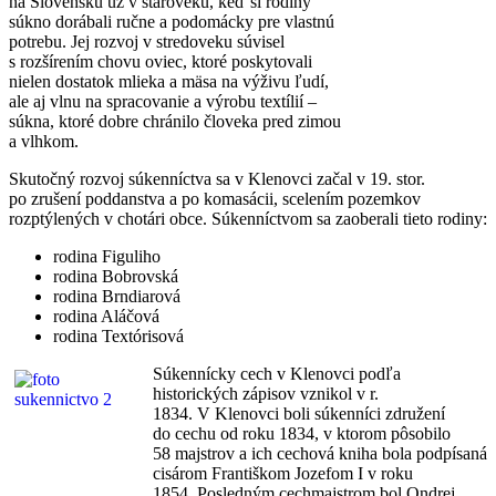
na Slovensku už v staroveku, keď si rodiny
súkno dorábali ručne a podomácky pre vlastnú
potrebu. Jej rozvoj v stredoveku súvisel
s rozšírením chovu oviec, ktoré poskytovali
nielen dostatok mlieka a mäsa na výživu ľudí,
ale aj vlnu na spracovanie a výrobu textílií –
súkna, ktoré dobre chránilo človeka pred zimou
a vlhkom.
Skutočný rozvoj súkenníctva sa v Klenovci začal v 19. stor.
po zrušení poddanstva a po komasácii, scelením pozemkov
rozptýlených v chotári obce. Súkenníctvom sa zaoberali tieto rodiny:
rodina Figuliho
rodina Bobrovská
rodina Brndiarová
rodina Aláčová
rodina Textórisová
Súkennícky cech v Klenovci podľa
historických zápisov vznikol v r.
1834. V Klenovci boli súkenníci združení
do cechu od roku 1834, v ktorom pôsobilo
58 majstrov a ich cechová kniha bola podpísaná
cisárom Františkom Jozefom I v roku
1854. Posledným cechmajstrom bol Ondrej