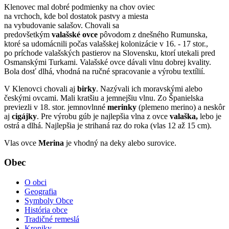
Klenovec mal dobré podmienky na chov oviec
na vrchoch, kde bol dostatok pastvy a miesta
na vybudovanie salašov. Chovali sa
predovšetkým
valašské ovce
pôvodom z dnešného Rumunska,
ktoré sa udomácnili počas valašskej kolonizácie v 16. - 17 stor.,
po príchode valašských pastierov na Slovensku, ktorí utekali pred
Osmanskými Turkami. Valašské ovce dávali vlnu dobrej kvality.
Bola dosť dlhá, vhodná na ručné spracovanie a výrobu textílií.
V Klenovci chovali aj
birky
. Nazývali ich moravskými alebo
českými ovcami. Mali kratšiu a jemnejšiu vlnu. Zo Španielska
previezli v 18. stor. jemnovlnné
merinky
(plemeno merino) a neskôr
aj
cigájky
. Pre výrobu gúb je najlepšia vlna z ovce
valaška,
lebo je
ostrá a dlhá. Najlepšia je strihaná raz do roka (vlas 12 až 15 cm).
Vlas ovce
Merina
je vhodný na deky alebo surovice.
Obec
O obci
Geografia
Symboly Obce
História obce
Tradičné remeslá
Kroniky