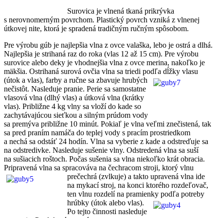
Surovica je vlnená tkaná prikrývka
s nerovnomerným povrchom. Plastický povrch vzniká z vlnenej
útkovej nite, ktorá je spradená tradičným ručným spôsobom.
Pre výrobu gúb je najlepšia vlna z ovce valaška, lebo je ostrá a dlhá.
Najlepšia je strihaná raz do roka (vlas 12 až 15 cm). Pre výrobu
surovice alebo deky je vhodnejšia vlna z ovce merina, nakoľko je
mäkšia. Ostrihaná surová ovčia vlna sa triedi podľa dĺžky vlasu
(útok a vlas), farby a ručne sa zbavuje hrubých
nečistôt. Nasleduje pranie. Perie sa samostatne
vlasová vlna (dlhý vlas) a útková vlna (krátky
vlas). Približne 4 kg vlny sa vloží do kade so
zachytávajúcou sieťkou a silným prúdom vody
sa premýva približne 10 minút. Pokiaľ je vlna veľmi znečistená, tak
sa pred praním namáča do teplej vody s pracím prostriedkom
a nechá sa odstáť 24 hodín. Vlna sa vyberie z kade a odstreďuje sa
na odstredivke. Nasleduje sušenie vlny. Odstredená vlna sa suší
na sušiacich roštoch. Počas sušenia sa vlna niekoľko krát obracia.
Pripravená vlna sa spracováva na čechracom stroji, ktorý vlnu
prečechrá (zvlkuje)
a takto upravená vlna ide
na mykací stroj, na konci ktorého rozdeľovač,
ten vlnu rozdelí na pramienky podľa potreby
hrúbky
(útok alebo vlas).
Po tejto činnosti nasleduje