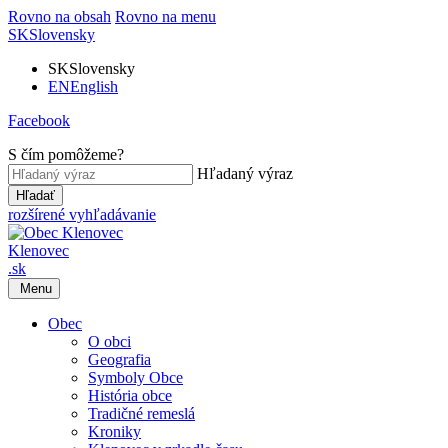
Rovno na obsah
Rovno na menu
SK
Slovensky
SK
Slovensky
EN
English
Facebook
S čím pomôžeme?
Hľadaný výraz
Hľadať
rozšírené vyhľadávanie
Klenovec
.sk
Menu
Obec
O obci
Geografia
Symboly Obce
História obce
Tradičné remeslá
Kroniky