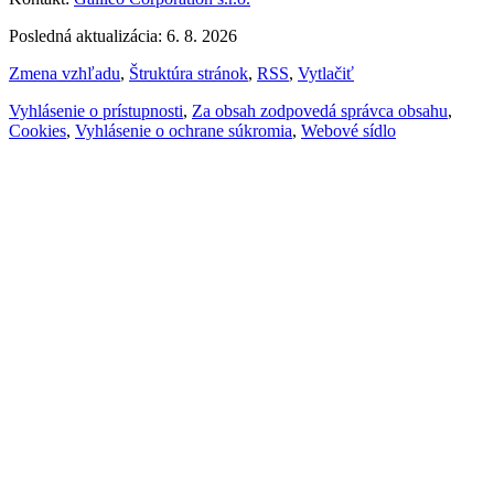
Posledná aktualizácia: 6. 8. 2026
Zmena vzhľadu
,
Štruktúra stránok
,
RSS
,
Vytlačiť
Vyhlásenie o prístupnosti
,
Za obsah zodpovedá správca obsahu
,
Cookies
,
Vyhlásenie o ochrane súkromia
,
Webové sídlo