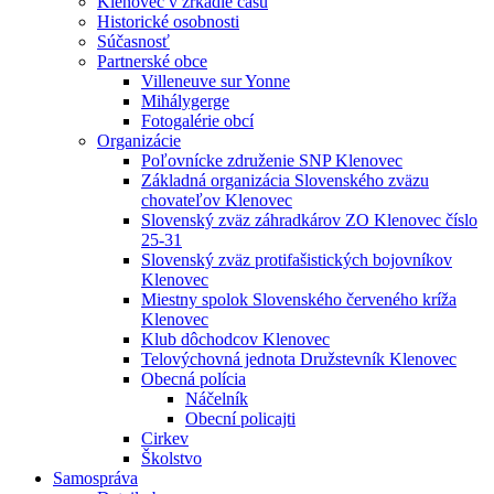
Klenovec v zrkadle času
Historické osobnosti
Súčasnosť
Partnerské obce
Villeneuve sur Yonne
Mihálygerge
Fotogalérie obcí
Organizácie
Poľovnícke združenie SNP Klenovec
Základná organizácia Slovenského zväzu
chovateľov Klenovec
Slovenský zväz záhradkárov ZO Klenovec číslo
25-31
Slovenský zväz protifašistických bojovníkov
Klenovec
Miestny spolok Slovenského červeného kríža
Klenovec
Klub dôchodcov Klenovec
Telovýchovná jednota Družstevník Klenovec
Obecná polícia
Náčelník
Obecní policajti
Cirkev
Školstvo
Samospráva