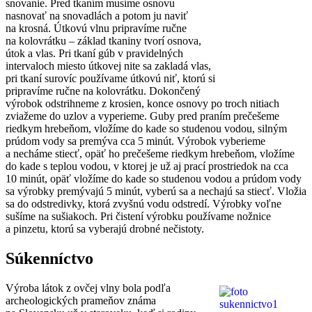
snovanie. Pred tkaním musíme osnovu
nasnovať na snovadlách a potom ju naviť
na krosná. Útkovú vlnu pripravíme ručne
na kolovrátku – základ tkaniny tvorí osnova,
útok a vlas. Pri tkaní gúb v pravidelných
intervaloch miesto útkovej nite sa zakladá vlas,
pri tkaní surovíc používame útkovú niť, ktorú si
pripravíme ručne na kolovrátku. Dokončený
výrobok odstrihneme z krosien, konce osnovy po troch nitiach
zviažeme do uzlov a vyperieme. Guby pred praním prečešeme
riedkym hrebeňom, vložíme do kade so studenou vodou, silným
prúdom vody sa premýva cca 5 minút. Výrobok vyberieme
a necháme stiecť, opäť ho prečešeme riedkym hrebeňom, vložíme
do kade s teplou vodou, v ktorej je už aj prací prostriedok na cca
10 minút, opäť vložíme do kade so studenou vodou a prúdom vody
sa výrobky premývajú 5 minút, vyberú sa a nechajú sa stiecť. Vložia
sa do odstredivky, ktorá zvyšnú vodu odstredí. Výrobky voľne
sušíme na sušiakoch. Pri čistení výrobku používame nožnice
a pinzetu, ktorú sa vyberajú drobné nečistoty.
Súkenníctvo
Výroba látok z ovčej vlny bola podľa
archeologických prameňov známa