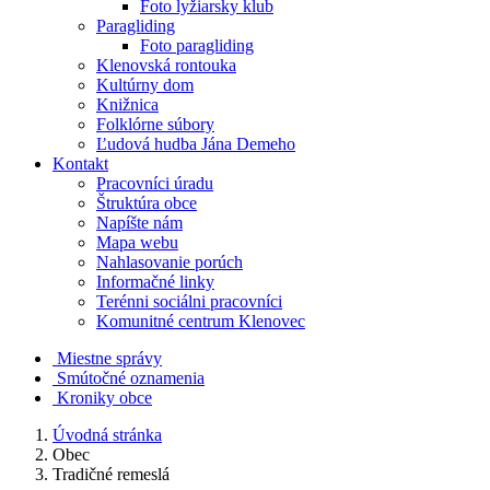
Foto lyžiarsky klub
Paragliding
Foto paragliding
Klenovská rontouka
Kultúrny dom
Knižnica
Folklórne súbory
Ľudová hudba Jána Demeho
Kontakt
Pracovníci úradu
Štruktúra obce
Napíšte nám
Mapa webu
Nahlasovanie porúch
Informačné linky
Terénni sociálni pracovníci
Komunitné centrum Klenovec
Miestne správy
Smútočné oznamenia
Kroniky obce
Úvodná stránka
Obec
Tradičné remeslá