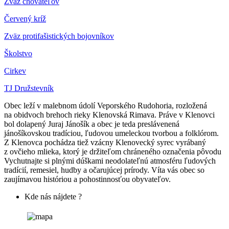
Z
väz chovateľov
Červený kríž
Zväz protifašistických bojovníkov
Školstvo
Cirkev
TJ Družstevník
Obec leží v malebnom údolí Veporského Rudohoria, rozložená
na obidvoch brehoch rieky Klenovská Rimava. Práve v Klenovci
bol dolapený Juraj Jánošík a obec je teda preslávenená
jánošíkovskou tradíciou, ľudovou umeleckou tvorbou a folklórom.
Z Klenovca pochádza tiež vzácny Klenovecký syrec vyrábaný
z ovčieho mlieka, ktorý je držiteľom chráneného označenia pôvodu
Vychutnajte si plnými dúškami neodolateľnú atmosféru ľudových
tradícií, remesiel, hudby a očarujúcej prírody. Víta vás obec so
zaujímavou históriou a pohostinnosťou obyvateľov.
Kde nás nájdete ?