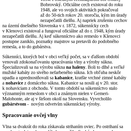
Bobrovský. Oficiálne cech existoval do roku
1948, ale vo svojich aktivitách pokračoval
až do 50-tich rokov 20. storočia, kým im úrady
nezapečatili dielňu. Aj napriek zrušeniu cechov
na území dnešného Slovenska v r. 1872, súkennícky cech
v Klenovci existoval a fungoval oficiálne až do r. 1948, kým úrady
nezapečatili dielňu. Aj keď súkenníctvo ako remeslo v Klenovci
postupne zaniklo, poznatky majstrov sa pretavili do podobného
remesla, a to do gubárstva.
Súkenníci, ktorých bol v obci veľký počet, sa v ďalšom období
venovali zdokonaľovaniu spracúvania vlny a výroby súkna.
Špecializovali sa na výrobu súkna
na haleny
. Boli to dlhé a veľké
mužské kabáty zo sivého nefarbeného súkna. Ich obľuba neskôr
upadla a uprednostňovali sa
kabanice
, kratšie vrchné zimné kabáty
a
nohavice
z domáceho súkna. Kabanice sa nosili aj v 20. stor.
k nohaviciam z obchodu. V tomto období sa súkenníctvo stalo
významným remeslom v obci a známym nielen v Gemeri-
Malohonte, ale aj v širšom okolí na Slovensku. Vyvrcholilo
gubárstvom
- novým odvetvím súkenníckej výroby.
Spracovanie ovčej vlny
Vlna sa dvakrát do roka získavala strihaním oviec. Po ostrihaní sa