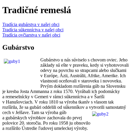
Tradičné remeslá
Tradícia gubárstva v našej obci
Tradícia súkenníctva v našej obci
Tradícia ovčiarstva v našej obci
Gubárstvo
Gubárstvo u nás súviselo s chovom oviec. Jeho
základy sú ešte v praveku, kedy si vyhotovovali
odevy na povrchu so strapcami alebo slučkami
v Európe, Ázii, Austrálii, Afrike, Amerike. Ich
vlastnosti oceňovali v staroveku i novoveku.
Prvým dokladom rozšírenia gúb na Slovensku
je kresba Josta Ammanna z roku 1570. Vyrábali ich podomácky
a remeselnícky v Gemeri v rámci súkenníctva a v Šariši
v Hanušovciach. V roku 1810 sa výroba tkanív s vlasom tak
rozšírila, že sa gubári oddelili od súkenníkov a vytvorili
samostatný
cech v Jelšave. Tam sa výroba gúb
a gubárskych výrobkov zachovala do prvej
polovice 20. storočia. Po roku 1958 ju obnovilo
a rozšírilo Ústredie ľudovej umeleckej výroby.