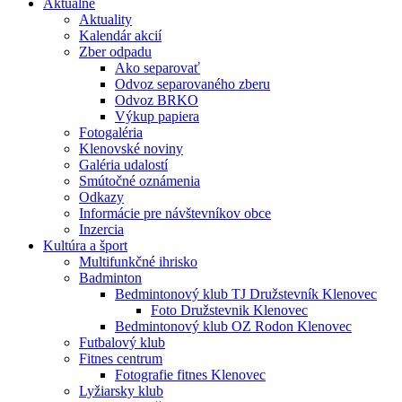
Aktuálne
Aktuality
Kalendár akcií
Zber odpadu
Ako separovať
Odvoz separovaného zberu
Odvoz BRKO
Výkup papiera
Fotogaléria
Klenovské noviny
Galéria udalostí
Smútočné oznámenia
Odkazy
Informácie pre návštevníkov obce
Inzercia
Kultúra a šport
Multifunkčné ihrisko
Badminton
Bedmintonový klub TJ Družstevník Klenovec
Foto Družstevnik Klenovec
Bedmintonový klub OZ Rodon Klenovec
Futbalový klub
Fitnes centrum
Fotografie fitnes Klenovec
Lyžiarsky klub