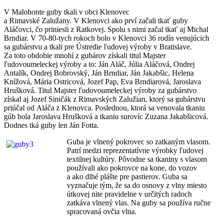
V Malohonte guby tkali v obci Klenovec
a Rimavské Zalužany. V Klenovci ako prví začali tkať guby
Aláčovci, čo priniesli z Ratkovej. Spolu s nimi začal tkať aj Michal
Brndiar. V 70-80-tych rokoch bolo v Klenovci 36 rodín venujúcich
sa gubárstvu a tkali pre Ústredie ľudovej výroby v Bratislave.
Za toto obdobie mnohí z gubárov získali titul Majster
ľudovoumeleckej výroby a to: Ján Aláč, Júlia Aláčová, Ondrej
Antalík, Ondrej Bobrovský, Ján Brndiar, Ján Jakabšic, Helena
Knížová, Mária Ostricová, Jozef Pap, Eva Brndiarová, Jaroslava
Hrušková. Titul Majster ľudovoumeleckej výroby za gubárstvo
získal aj Jozef Siničák z Rimavských Zalužian, ktorý sa gubárstvu
priúčal od Aláča z Klenovca. Poslednou, ktorá sa venovala tkaniu
gúb bola Jaroslava Hrušková a tkaniu surovíc Zuzana Jakabšicová.
Dodnes tká guby len Ján Fotta.
Guba je vlnený pokrovec so zatkaným vlasom.
Patrí medzi reprezentatívne výrobky ľudovej
textilnej kultúry. Pôvodne sa tkaniny s vlasom
používali ako pokrovce na kone, do vozov
a ako dlhé plášte pre pastierov. Guba sa
vyznačuje tým, že sa do osnovy z vlny miesto
útkovej nite pravidelne v určitých radoch
zatkáva vlnený vlas. Na guby sa používa ručne
spracovaná ovčia vlna.