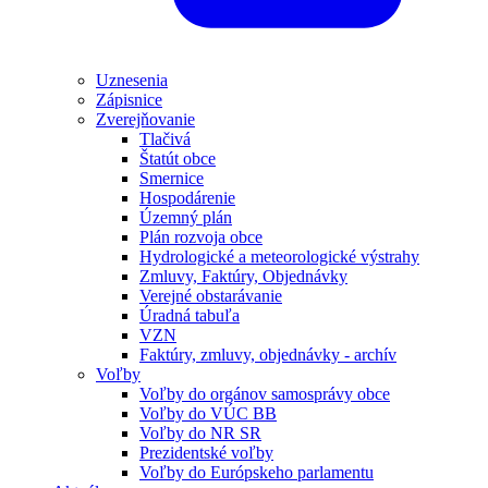
Uznesenia
Zápisnice
Zverejňovanie
Tlačivá
Štatút obce
Smernice
Hospodárenie
Územný plán
Plán rozvoja obce
Hydrologické a meteorologické výstrahy
Zmluvy, Faktúry, Objednávky
Verejné obstarávanie
Úradná tabuľa
VZN
Faktúry, zmluvy, objednávky - archív
Voľby
Voľby do orgánov samosprávy obce
Voľby do VÚC BB
Voľby do NR SR
Prezidentské voľby
Voľby do Európskeho parlamentu