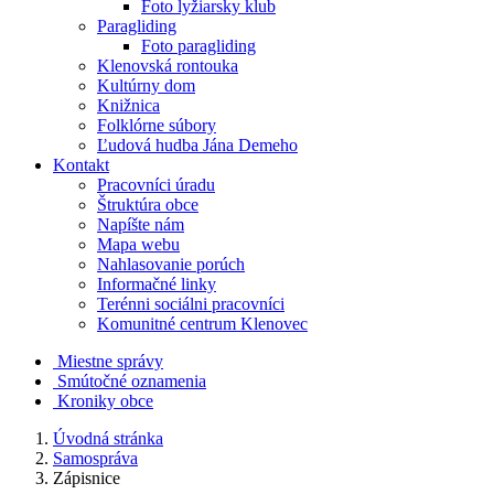
Foto lyžiarsky klub
Paragliding
Foto paragliding
Klenovská rontouka
Kultúrny dom
Knižnica
Folklórne súbory
Ľudová hudba Jána Demeho
Kontakt
Pracovníci úradu
Štruktúra obce
Napíšte nám
Mapa webu
Nahlasovanie porúch
Informačné linky
Terénni sociálni pracovníci
Komunitné centrum Klenovec
Miestne správy
Smútočné oznamenia
Kroniky obce
Úvodná stránka
Samospráva
Zápisnice