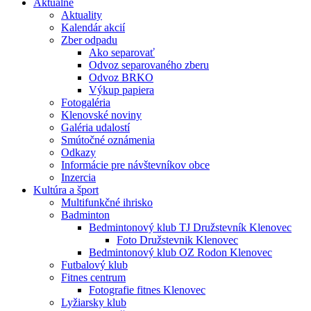
Aktuálne
Aktuality
Kalendár akcií
Zber odpadu
Ako separovať
Odvoz separovaného zberu
Odvoz BRKO
Výkup papiera
Fotogaléria
Klenovské noviny
Galéria udalostí
Smútočné oznámenia
Odkazy
Informácie pre návštevníkov obce
Inzercia
Kultúra a šport
Multifunkčné ihrisko
Badminton
Bedmintonový klub TJ Družstevník Klenovec
Foto Družstevnik Klenovec
Bedmintonový klub OZ Rodon Klenovec
Futbalový klub
Fitnes centrum
Fotografie fitnes Klenovec
Lyžiarsky klub