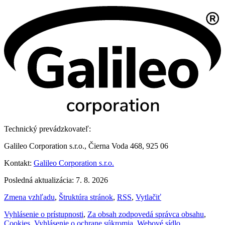
Technický prevádzkovateľ:
Galileo Corporation s.r.o., Čierna Voda 468, 925 06
Kontakt:
Galileo Corporation s.r.o.
Posledná aktualizácia: 7. 8. 2026
Zmena vzhľadu
,
Štruktúra stránok
,
RSS
,
Vytlačiť
Vyhlásenie o prístupnosti
,
Za obsah zodpovedá správca obsahu
,
Cookies
,
Vyhlásenie o ochrane súkromia
,
Webové sídlo