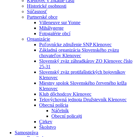
Klenovec v zrkadle času
Historické osobnosti
Súčasnosť
Partnerské obce
Villeneuve sur Yonne
Mihálygerge
Fotogalérie obcí
Organizácie
Poľovnícke združenie SNP Klenovec
Základná organizácia Slovenského zväzu
chovateľov Klenovec
Slovenský zväz záhradkárov ZO Klenovec číslo
25-31
Slovenský zväz protifašistických bojovníkov
Klenovec
Miestny spolok Slovenského červeného kríža
Klenovec
Klub dôchodcov Klenovec
Telovýchovná jednota Družstevník Klenovec
Obecná polícia
Náčelník
Obecní policajti
Cirkev
Školstvo
Samospráva