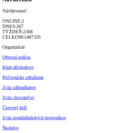
Návštevnosť:
ONLINE:
2
DNES:
267
TÝŽDEŇ:
2368
CELKOM:
1487326
Organizácie
Obecná polícia
Klub dôchodcov
Poľovnícke združenie
Zväz záhradkárov
Z
väz chovateľov
Červený kríž
Zväz protifašistických bojovníkov
Školstvo