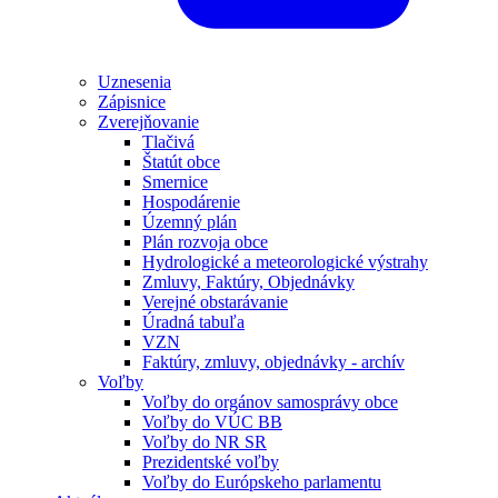
Uznesenia
Zápisnice
Zverejňovanie
Tlačivá
Štatút obce
Smernice
Hospodárenie
Územný plán
Plán rozvoja obce
Hydrologické a meteorologické výstrahy
Zmluvy, Faktúry, Objednávky
Verejné obstarávanie
Úradná tabuľa
VZN
Faktúry, zmluvy, objednávky - archív
Voľby
Voľby do orgánov samosprávy obce
Voľby do VÚC BB
Voľby do NR SR
Prezidentské voľby
Voľby do Európskeho parlamentu