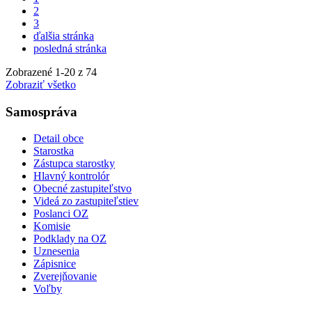
2
3
ďalšia stránka
posledná stránka
Zobrazené
1
-
20
z 74
Zobraziť všetko
Samospráva
Detail obce
Starostka
Zástupca starostky
Hlavný kontrolór
Obecné zastupiteľstvo
Videá zo zastupiteľstiev
Poslanci OZ
Komisie
Podklady na OZ
Uznesenia
Zápisnice
Zverejňovanie
Voľby