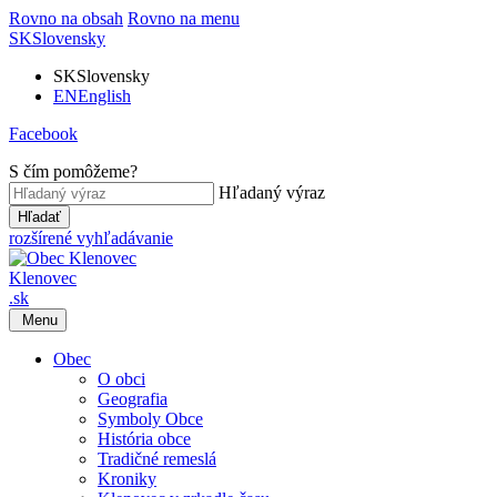
Rovno na obsah
Rovno na menu
SK
Slovensky
SK
Slovensky
EN
English
Facebook
S čím pomôžeme?
Hľadaný výraz
Hľadať
rozšírené vyhľadávanie
Klenovec
.sk
Menu
Obec
O obci
Geografia
Symboly Obce
História obce
Tradičné remeslá
Kroniky