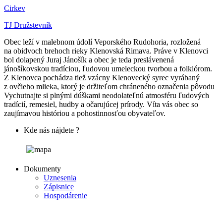
Cirkev
TJ Družstevník
Obec leží v malebnom údolí Veporského Rudohoria, rozložená
na obidvoch brehoch rieky Klenovská Rimava. Práve v Klenovci
bol dolapený Juraj Jánošík a obec je teda preslávenená
jánošíkovskou tradíciou, ľudovou umeleckou tvorbou a folklórom.
Z Klenovca pochádza tiež vzácny Klenovecký syrec vyrábaný
z ovčieho mlieka, ktorý je držiteľom chráneného označenia pôvodu
Vychutnajte si plnými dúškami neodolateľnú atmosféru ľudových
tradícií, remesiel, hudby a očarujúcej prírody. Víta vás obec so
zaujímavou históriou a pohostinnosťou obyvateľov.
Kde nás nájdete ?
Dokumenty
Uznesenia
Zápisnice
Hospodárenie