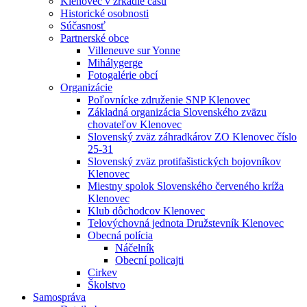
Klenovec v zrkadle času
Historické osobnosti
Súčasnosť
Partnerské obce
Villeneuve sur Yonne
Mihálygerge
Fotogalérie obcí
Organizácie
Poľovnícke združenie SNP Klenovec
Základná organizácia Slovenského zväzu
chovateľov Klenovec
Slovenský zväz záhradkárov ZO Klenovec číslo
25-31
Slovenský zväz protifašistických bojovníkov
Klenovec
Miestny spolok Slovenského červeného kríža
Klenovec
Klub dôchodcov Klenovec
Telovýchovná jednota Družstevník Klenovec
Obecná polícia
Náčelník
Obecní policajti
Cirkev
Školstvo
Samospráva