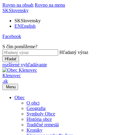
Rovno na obsah
Rovno na menu
SK
Slovensky
SK
Slovensky
EN
English
Facebook
S čím pomôžeme?
Hľadaný výraz
Hľadať
rozšírené vyhľadávanie
Klenovec
.sk
Menu
Obec
O obci
Geografia
Symboly Obce
História obce
Tradičné remeslá
Kroniky