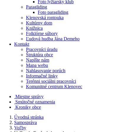
Foto lyžiarsky klub
Paragliding
Foto paragliding
Klenovská rontouka
Kultúrny dom
Knižnica
Folklórne súbory
Ľudová hudba Jána Demeho
Kontakt
Pracovníci úradu
Štruktúra obce
Napíšte nám
Mapa webu
Nahlasovanie porúch
Informačné linky
Terénni sociálni pracovníci
Komunitné centrum Klenovec
Miestne správy
Smútočné oznamenia
Kroniky obce
Úvodná stránka
Samospráva
Voľby