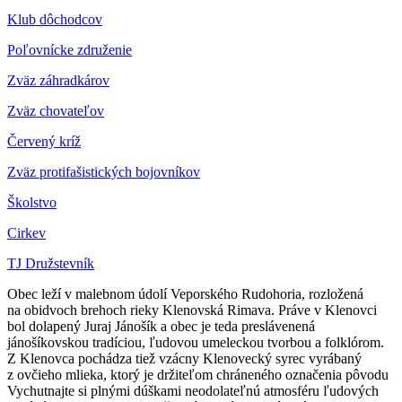
Klub dôchodcov
Poľovnícke združenie
Zväz záhradkárov
Z
väz chovateľov
Červený kríž
Zväz protifašistických bojovníkov
Školstvo
Cirkev
TJ Družstevník
Obec leží v malebnom údolí Veporského Rudohoria, rozložená
na obidvoch brehoch rieky Klenovská Rimava. Práve v Klenovci
bol dolapený Juraj Jánošík a obec je teda preslávenená
jánošíkovskou tradíciou, ľudovou umeleckou tvorbou a folklórom.
Z Klenovca pochádza tiež vzácny Klenovecký syrec vyrábaný
z ovčieho mlieka, ktorý je držiteľom chráneného označenia pôvodu
Vychutnajte si plnými dúškami neodolateľnú atmosféru ľudových