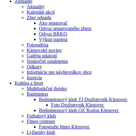
Aktuálne
Aktuality
Kalendár akcií
Zber odpadu
Ako separovať
Odvoz separovaného zberu
Odvoz BRKO
Výkup papiera
Fotogaléria
Klenovské noviny
Galéria udalostí
Smútočné oznámenia
Odkazy
Informácie pre návštevníkov obce
Inzercia
Kultúra a šport
Multifunkčné ihrisko
Badminton
Bedmintonový klub TJ Družstevník Klenovec
Foto Družstevnik Klenovec
Bedmintonový klub OZ Rodon Klenovec
Futbalový klub
Fitnes centrum
Fotografie fitnes Klenovec
Lyžiarsky klub