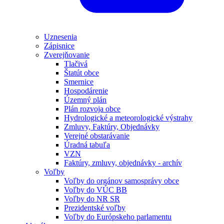
Uznesenia
Zápisnice
Zverejňovanie
Tlačivá
Štatút obce
Smernice
Hospodárenie
Územný plán
Plán rozvoja obce
Hydrologické a meteorologické výstrahy
Zmluvy, Faktúry, Objednávky
Verejné obstarávanie
Úradná tabuľa
VZN
Faktúry, zmluvy, objednávky - archív
Voľby
Voľby do orgánov samosprávy obce
Voľby do VÚC BB
Voľby do NR SR
Prezidentské voľby
Voľby do Európskeho parlamentu