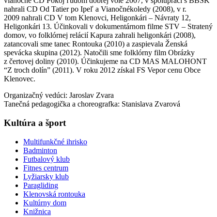
vianočné CD Pokoj ľudom dobrej vôle 2007, v spolupráci s BBSK
nahrali CD Od Tatier po Ipeľ a Vianočnékoledy (2008), v r.
2009 nahrali CD V tom Klenovci, Heligonkári – Návraty 12,
Heligonkári 13. Účinkovali v dokumentárnom filme STV – Stratený
domov, vo folklórnej relácií Kapura zahrali heligonkári (2008),
zatancovali sme tanec Rontouka (2010) a zaspievala Ženská
spevácka skupina (2012). Natočili sme folklórny film Obrázky
z čertovej doliny (2010). Účinkujeme na CD MAS MALOHONT
“Z troch dolín” (2011). V roku 2012 získal FS Vepor cenu Obce
Klenovec.
Organizačný vedúci: Jaroslav Zvara
Tanečná pedagogička a choreografka: Stanislava Zvarová
Kultúra a šport
Multifunkčné ihrisko
Badminton
Futbalový klub
Fitnes centrum
Lyžiarsky klub
Paragliding
Klenovská rontouka
Kultúrny dom
Knižnica