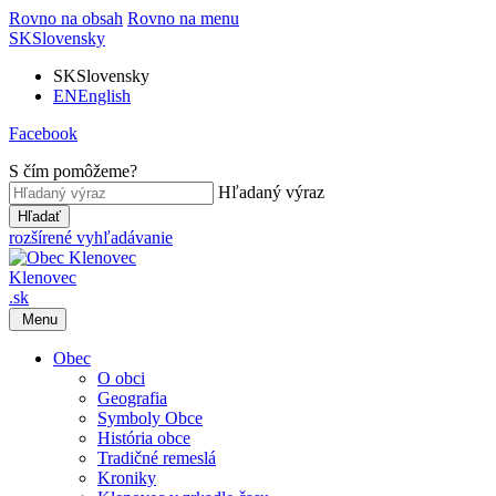
Rovno na obsah
Rovno na menu
SK
Slovensky
SK
Slovensky
EN
English
Facebook
S čím pomôžeme?
Hľadaný výraz
Hľadať
rozšírené vyhľadávanie
Klenovec
.sk
Menu
Obec
O obci
Geografia
Symboly Obce
História obce
Tradičné remeslá
Kroniky