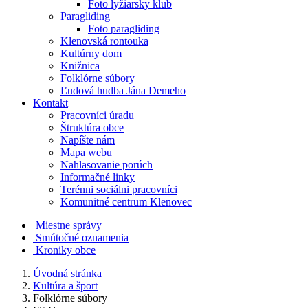
Foto lyžiarsky klub
Paragliding
Foto paragliding
Klenovská rontouka
Kultúrny dom
Knižnica
Folklórne súbory
Ľudová hudba Jána Demeho
Kontakt
Pracovníci úradu
Štruktúra obce
Napíšte nám
Mapa webu
Nahlasovanie porúch
Informačné linky
Terénni sociálni pracovníci
Komunitné centrum Klenovec
Miestne správy
Smútočné oznamenia
Kroniky obce
Úvodná stránka
Kultúra a šport
Folklórne súbory