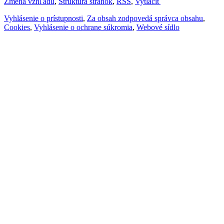
Zmena vzhľadu
,
Štruktúra stránok
,
RSS
,
Vytlačiť
Vyhlásenie o prístupnosti
,
Za obsah zodpovedá správca obsahu
,
Cookies
,
Vyhlásenie o ochrane súkromia
,
Webové sídlo