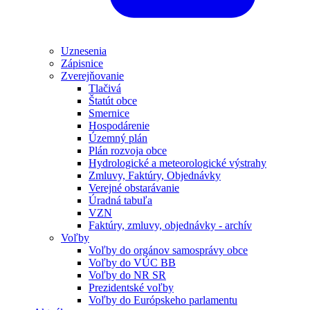
Uznesenia
Zápisnice
Zverejňovanie
Tlačivá
Štatút obce
Smernice
Hospodárenie
Územný plán
Plán rozvoja obce
Hydrologické a meteorologické výstrahy
Zmluvy, Faktúry, Objednávky
Verejné obstarávanie
Úradná tabuľa
VZN
Faktúry, zmluvy, objednávky - archív
Voľby
Voľby do orgánov samosprávy obce
Voľby do VÚC BB
Voľby do NR SR
Prezidentské voľby
Voľby do Európskeho parlamentu