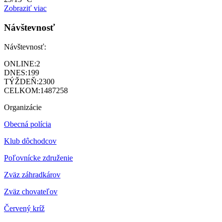
Zobraziť viac
Návštevnosť
Návštevnosť:
ONLINE:
2
DNES:
199
TÝŽDEŇ:
2300
CELKOM:
1487258
Organizácie
Obecná polícia
Klub dôchodcov
Poľovnícke združenie
Zväz záhradkárov
Z
väz chovateľov
Červený kríž