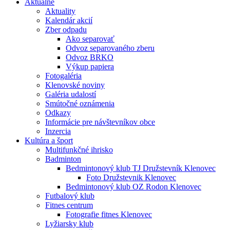
Aktuálne
Aktuality
Kalendár akcií
Zber odpadu
Ako separovať
Odvoz separovaného zberu
Odvoz BRKO
Výkup papiera
Fotogaléria
Klenovské noviny
Galéria udalostí
Smútočné oznámenia
Odkazy
Informácie pre návštevníkov obce
Inzercia
Kultúra a šport
Multifunkčné ihrisko
Badminton
Bedmintonový klub TJ Družstevník Klenovec
Foto Družstevnik Klenovec
Bedmintonový klub OZ Rodon Klenovec
Futbalový klub
Fitnes centrum
Fotografie fitnes Klenovec
Lyžiarsky klub