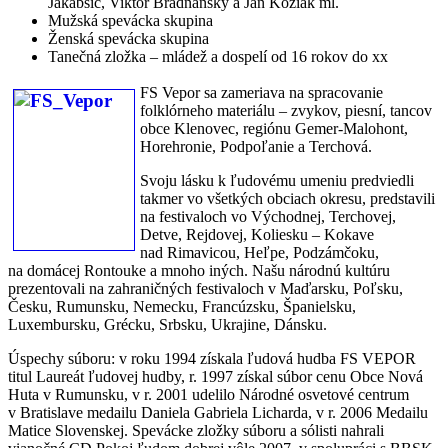
Jakabšic, Viktor Brádňanský a Ján Kožiak ml.
Mužská spevácka skupina
Ženská spevácka skupina
Tanečná zložka – mládež a dospelí od 16 rokov do xx
FS Vepor sa zameriava na spracovanie
folklórneho materiálu – zvykov, piesní, tancov
obce Klenovec, regiónu Gemer-Malohont,
Horehronie, Podpoľanie a Terchová.
Svoju lásku k ľudovému umeniu predviedli
takmer vo všetkých obciach okresu, predstavili
na festivaloch vo Východnej, Terchovej,
Detve, Rejdovej, Koliesku – Kokave
nad Rimavicou, Heľpe, Podzámčoku,
na domácej Rontouke a mnoho iných. Našu národnú kultúru
prezentovali na zahraničných festivaloch v Maďarsku, Poľsku,
Česku, Rumunsku, Nemecku, Francúzsku, Španielsku,
Luxembursku, Grécku, Srbsku, Ukrajine, Dánsku.
Úspechy súboru: v roku 1994 získala ľudová hudba FS VEPOR
titul Laureát ľudovej hudby, r. 1997 získal súbor cenu Obce Nová
Huta v Rumunsku, v r. 2001 udelilo Národné osvetové centrum
v Bratislave medailu Daniela Gabriela Licharda, v r. 2006 Medailu
Matice Slovenskej. Spevácke zložky súboru a sólisti nahrali