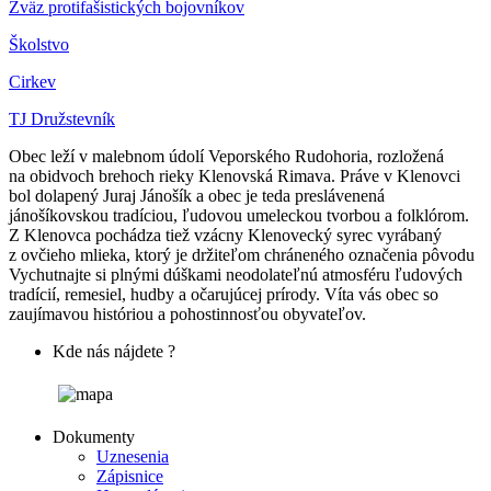
Zväz protifašistických bojovníkov
Školstvo
Cirkev
TJ Družstevník
Obec leží v malebnom údolí Veporského Rudohoria, rozložená
na obidvoch brehoch rieky Klenovská Rimava. Práve v Klenovci
bol dolapený Juraj Jánošík a obec je teda preslávenená
jánošíkovskou tradíciou, ľudovou umeleckou tvorbou a folklórom.
Z Klenovca pochádza tiež vzácny Klenovecký syrec vyrábaný
z ovčieho mlieka, ktorý je držiteľom chráneného označenia pôvodu
Vychutnajte si plnými dúškami neodolateľnú atmosféru ľudových
tradícií, remesiel, hudby a očarujúcej prírody. Víta vás obec so
zaujímavou históriou a pohostinnosťou obyvateľov.
Kde nás nájdete ?
Dokumenty
Uznesenia
Zápisnice