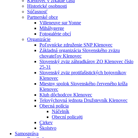
Klenovec v zrkadle času
Historické osobnosti
Súčasnosť
Partnerské obce
Villeneuve sur Yonne
Mihálygerge
Fotogalérie obcí
Organizácie
Poľovnícke združenie SNP Klenovec
Základná organizácia Slovenského zväzu
chovateľov Klenovec
Slovenský zväz záhradkárov ZO Klenovec číslo
25-31
Slovenský zväz protifašistických bojovníkov
Klenovec
Miestny spolok Slovenského červeného kríža
Klenovec
Klub dôchodcov Klenovec
Telovýchovná jednota Družstevník Klenovec
Obecná polícia
Náčelník
Obecní policajti
Cirkev
Školstvo
Samospráva