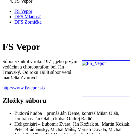
FS Vepor
FS Vepor
DFS Mladosť
DFS Zornička
FS Vepor
Súbor vznikol v roku 1971, jeho prvým
vedúcim a choreografom bol Ján
Trnavský. Od roku 1988 súbor vedú
manželia Zvarovci.
http://www.fsvepor.sk/
Zložky súboru
Ľudová hudba – primáš Ján Deme, kontráš Milan Oláh,
kontrabas Ján Oláh, cimbal Ondrej Radič
Heligonkári – Ľubomír Zvara, Ján Kožiak st., Martin Kožiak,
Peter Brádňanský, Michal Máliš, Marian Dovala, Michal