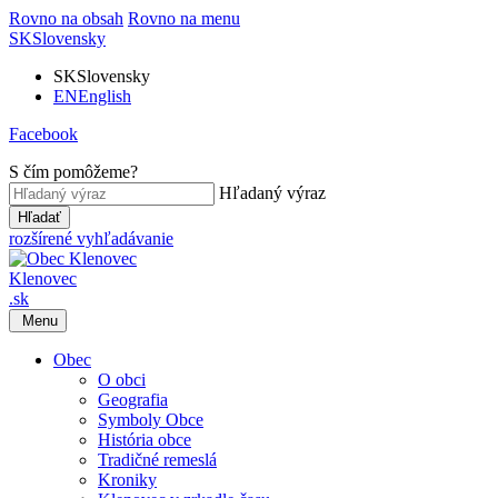
Rovno na obsah
Rovno na menu
SK
Slovensky
SK
Slovensky
EN
English
Facebook
S čím pomôžeme?
Hľadaný výraz
Hľadať
rozšírené vyhľadávanie
Klenovec
.sk
Menu
Obec
O obci
Geografia
Symboly Obce
História obce
Tradičné remeslá
Kroniky