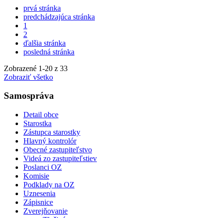
prvá stránka
predchádzajúca stránka
1
2
ďalšia stránka
posledná stránka
Zobrazené
1
-
20
z 33
Zobraziť všetko
Samospráva
Detail obce
Starostka
Zástupca starostky
Hlavný kontrolór
Obecné zastupiteľstvo
Videá zo zastupiteľstiev
Poslanci OZ
Komisie
Podklady na OZ
Uznesenia
Zápisnice
Zverejňovanie