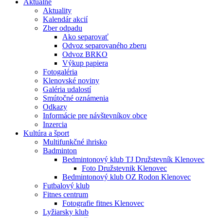
Aktuálne
Aktuality
Kalendár akcií
Zber odpadu
Ako separovať
Odvoz separovaného zberu
Odvoz BRKO
Výkup papiera
Fotogaléria
Klenovské noviny
Galéria udalostí
Smútočné oznámenia
Odkazy
Informácie pre návštevníkov obce
Inzercia
Kultúra a šport
Multifunkčné ihrisko
Badminton
Bedmintonový klub TJ Družstevník Klenovec
Foto Družstevnik Klenovec
Bedmintonový klub OZ Rodon Klenovec
Futbalový klub
Fitnes centrum
Fotografie fitnes Klenovec
Lyžiarsky klub