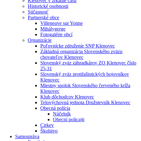
Klenovec v zrkadle času
Historické osobnosti
Súčasnosť
Partnerské obce
Villeneuve sur Yonne
Mihálygerge
Fotogalérie obcí
Organizácie
Poľovnícke združenie SNP Klenovec
Základná organizácia Slovenského zväzu
chovateľov Klenovec
Slovenský zväz záhradkárov ZO Klenovec číslo
25-31
Slovenský zväz protifašistických bojovníkov
Klenovec
Miestny spolok Slovenského červeného kríža
Klenovec
Klub dôchodcov Klenovec
Telovýchovná jednota Družstevník Klenovec
Obecná polícia
Náčelník
Obecní policajti
Cirkev
Školstvo
Samospráva