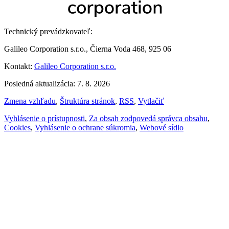
Technický prevádzkovateľ:
Galileo Corporation s.r.o., Čierna Voda 468, 925 06
Kontakt:
Galileo Corporation s.r.o.
Posledná aktualizácia: 7. 8. 2026
Zmena vzhľadu
,
Štruktúra stránok
,
RSS
,
Vytlačiť
Vyhlásenie o prístupnosti
,
Za obsah zodpovedá správca obsahu
,
Cookies
,
Vyhlásenie o ochrane súkromia
,
Webové sídlo