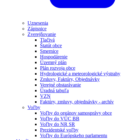
Uznesenia
Zápisnice
Zverejňovanie
Tlačivá
Štatút obce
Smernice
Hospodárenie
Územný plán
Plán rozvoja obce
Hydrologické a meteorologické výstrahy
Zmluvy, Faktúry, Objednávky
Verejné obstarávanie
Úradná tabuľa
VZN
Faktúry, zmluvy, objednávky - archív
Voľby
Voľby do orgánov samosprávy obce
Voľby do VÚC BB
Voľby do NR SR
Prezidentské voľby
Voľby do Európskeho parlamentu