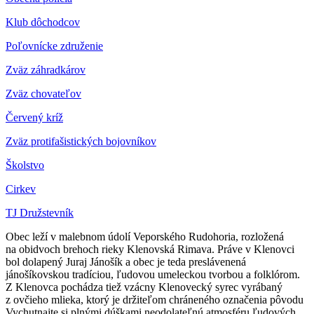
Klub dôchodcov
Poľovnícke združenie
Zväz záhradkárov
Z
väz chovateľov
Červený kríž
Zväz protifašistických bojovníkov
Školstvo
Cirkev
TJ Družstevník
Obec leží v malebnom údolí Veporského Rudohoria, rozložená
na obidvoch brehoch rieky Klenovská Rimava. Práve v Klenovci
bol dolapený Juraj Jánošík a obec je teda preslávenená
jánošíkovskou tradíciou, ľudovou umeleckou tvorbou a folklórom.
Z Klenovca pochádza tiež vzácny Klenovecký syrec vyrábaný
z ovčieho mlieka, ktorý je držiteľom chráneného označenia pôvodu
Vychutnajte si plnými dúškami neodolateľnú atmosféru ľudových