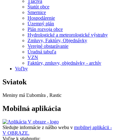
Tlačivá
Štatút obce
Smernice
Hospodárenie
Územný plán
Plán rozvoja obce
Hydrologické a meteorologické výstrahy
Zmluvy, Faktúry, Objednávky
Verejné obstarávanie
Úradná tabuľa
VZN
Faktúry, zmluvy, objednávky - archív
Voľby
Sviatok
Meniny má
Ľubomíra
, Rastic
Mobilná aplikácia
Sledujte informácie z nášho webu v
mobilnej aplikácii -
V OBRAZE.
Voľne k stiahnutiu: