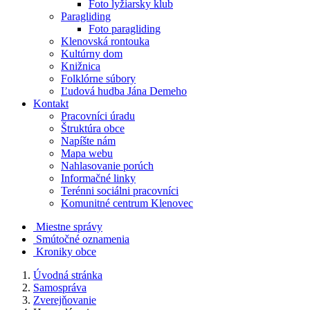
Foto lyžiarsky klub
Paragliding
Foto paragliding
Klenovská rontouka
Kultúrny dom
Knižnica
Folklórne súbory
Ľudová hudba Jána Demeho
Kontakt
Pracovníci úradu
Štruktúra obce
Napíšte nám
Mapa webu
Nahlasovanie porúch
Informačné linky
Terénni sociálni pracovníci
Komunitné centrum Klenovec
Miestne správy
Smútočné oznamenia
Kroniky obce
Úvodná stránka
Samospráva
Zverejňovanie