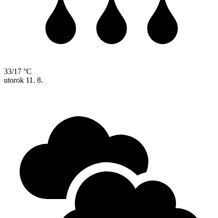
33/17 °C
utorok
11. 8.