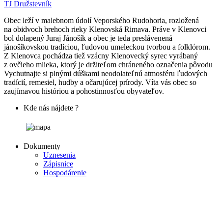
TJ Družstevník
Obec leží v malebnom údolí Veporského Rudohoria, rozložená
na obidvoch brehoch rieky Klenovská Rimava. Práve v Klenovci
bol dolapený Juraj Jánošík a obec je teda preslávenená
jánošíkovskou tradíciou, ľudovou umeleckou tvorbou a folklórom.
Z Klenovca pochádza tiež vzácny Klenovecký syrec vyrábaný
z ovčieho mlieka, ktorý je držiteľom chráneného označenia pôvodu
Vychutnajte si plnými dúškami neodolateľnú atmosféru ľudových
tradícií, remesiel, hudby a očarujúcej prírody. Víta vás obec so
zaujímavou históriou a pohostinnosťou obyvateľov.
Kde nás nájdete ?
Dokumenty
Uznesenia
Zápisnice
Hospodárenie