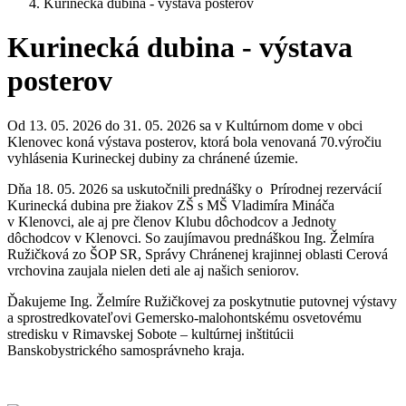
Kurinecká dubina - výstava posterov
Kurinecká dubina - výstava
posterov
Od 13. 05. 2026 do 31. 05. 2026 sa v Kultúrnom dome v obci
Klenovec koná výstava posterov, ktorá bola venovaná 70.výročiu
vyhlásenia Kurineckej dubiny za chránené územie.
Dňa 18. 05. 2026 sa uskutočnili prednášky o Prírodnej rezervácií
Kurinecká dubina pre žiakov ZŠ s MŠ Vladimíra Mináča
v Klenovci, ale aj pre členov Klubu dôchodcov a Jednoty
dôchodcov v Klenovci. So zaujímavou prednáškou Ing. Želmíra
Ružičková zo ŠOP SR, Správy Chránenej krajinnej oblasti Cerová
vrchovina zaujala nielen deti ale aj našich seniorov.
Ďakujeme Ing. Želmíre Ružičkovej za poskytnutie putovnej výstavy
a sprostredkovateľovi Gemersko-malohontskému osvetovému
stredisku v Rimavskej Sobote – kultúrnej inštitúcii
Banskobystrického samosprávneho kraja.