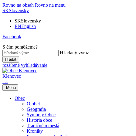
Rovno na obsah
Rovno na menu
SK
Slovensky
SK
Slovensky
EN
English
Facebook
S čím pomôžeme?
Hľadaný výraz
Hľadať
rozšírené vyhľadávanie
Klenovec
.sk
Menu
Obec
O obci
Geografia
Symboly Obce
História obce
Tradičné remeslá
Kroniky