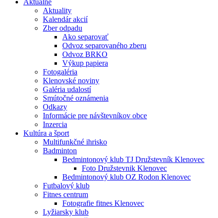
Aktuálne
Aktuality
Kalendár akcií
Zber odpadu
Ako separovať
Odvoz separovaného zberu
Odvoz BRKO
Výkup papiera
Fotogaléria
Klenovské noviny
Galéria udalostí
Smútočné oznámenia
Odkazy
Informácie pre návštevníkov obce
Inzercia
Kultúra a šport
Multifunkčné ihrisko
Badminton
Bedmintonový klub TJ Družstevník Klenovec
Foto Družstevnik Klenovec
Bedmintonový klub OZ Rodon Klenovec
Futbalový klub
Fitnes centrum
Fotografie fitnes Klenovec
Lyžiarsky klub