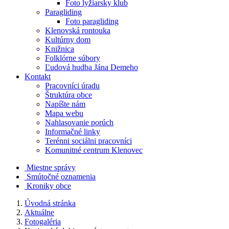
Foto lyžiarsky klub
Paragliding
Foto paragliding
Klenovská rontouka
Kultúrny dom
Knižnica
Folklórne súbory
Ľudová hudba Jána Demeho
Kontakt
Pracovníci úradu
Štruktúra obce
Napíšte nám
Mapa webu
Nahlasovanie porúch
Informačné linky
Terénni sociálni pracovníci
Komunitné centrum Klenovec
Miestne správy
Smútočné oznamenia
Kroniky obce
Úvodná stránka
Aktuálne
Fotogaléria