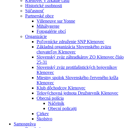
Klenovec v zrkadle času
Historické osobnosti
Súčasnosť
Partnerské obce
Villeneuve sur Yonne
Mihálygerge
Fotogalérie obcí
Organizácie
Poľovnícke združenie SNP Klenovec
Základná organizácia Slovenského zväzu
chovateľov Klenovec
Slovenský zväz záhradkárov ZO Klenovec číslo
25-31
Slovenský zväz protifašistických bojovníkov
Klenovec
Miestny spolok Slovenského červeného kríža
Klenovec
Klub dôchodcov Klenovec
Telovýchovná jednota Družstevník Klenovec
Obecná polícia
Náčelník
Obecní policajti
Cirkev
Školstvo
Samospráva