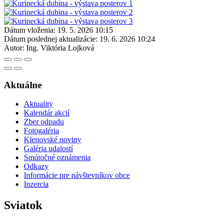
Dátum vloženia:
19. 5. 2026 10:15
Dátum poslednej aktualizácie:
19. 6. 2026 10:24
Autor:
Ing. Viktória Lojková
Aktuálne
Aktuality
Kalendár akcií
Zber odpadu
Fotogaléria
Klenovské noviny
Galéria udalostí
Smútočné oznámenia
Odkazy
Informácie pre návštevníkov obce
Inzercia
Sviatok