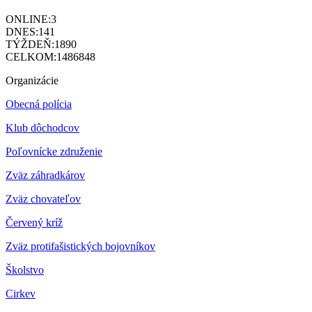
ONLINE:
3
DNES:
141
TÝŽDEŇ:
1890
CELKOM:
1486848
Organizácie
Obecná polícia
Klub dôchodcov
Poľovnícke združenie
Zväz záhradkárov
Z
väz chovateľov
Červený kríž
Zväz protifašistických bojovníkov
Školstvo
Cirkev