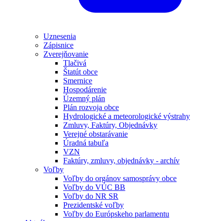
Uznesenia
Zápisnice
Zverejňovanie
Tlačivá
Štatút obce
Smernice
Hospodárenie
Územný plán
Plán rozvoja obce
Hydrologické a meteorologické výstrahy
Zmluvy, Faktúry, Objednávky
Verejné obstarávanie
Úradná tabuľa
VZN
Faktúry, zmluvy, objednávky - archív
Voľby
Voľby do orgánov samosprávy obce
Voľby do VÚC BB
Voľby do NR SR
Prezidentské voľby
Voľby do Európskeho parlamentu