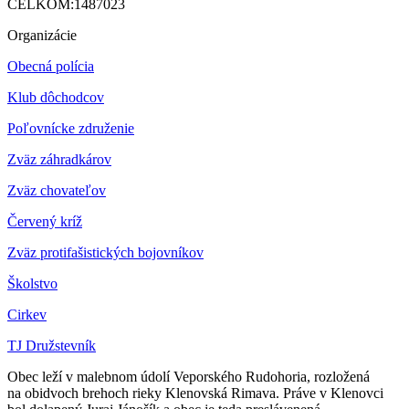
CELKOM:
1487023
Organizácie
Obecná polícia
Klub dôchodcov
Poľovnícke združenie
Zväz záhradkárov
Z
väz chovateľov
Červený kríž
Zväz protifašistických bojovníkov
Školstvo
Cirkev
TJ Družstevník
Obec leží v malebnom údolí Veporského Rudohoria, rozložená
na obidvoch brehoch rieky Klenovská Rimava. Práve v Klenovci