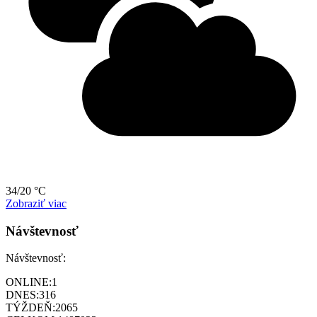
34/20 °C
Zobraziť viac
Návštevnosť
Návštevnosť:
ONLINE:
1
DNES:
316
TÝŽDEŇ:
2065