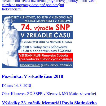
skvalitneniu siete a rozšíreniu programovej ponuky, budú Vaše
televízne programy dostupné pod novými
frekvenciami.
Pozvánka: V zrkadle času 2018
Dátum:
14. 8. 2018
Obec Klenovec, ZO SZPB v Klenovci, MO Matice slovenskej
Výsledky 23. ročník Memoriál Pavla Slatinského