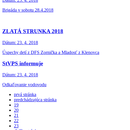
Dátum:
25. 4. 2018
Brigáda v sobotu 28.4.2018
ZLATÁ STRUNKA 2018
Dátum:
23. 4. 2018
Úspechy detí z DFS Zornička a Mladosť z Klenovca
StVPS informuje
Dátum:
23. 4. 2018
Odkaľovanie vodovodu
prvá stránka
predchádzajúca stránka
19
20
21
22
23