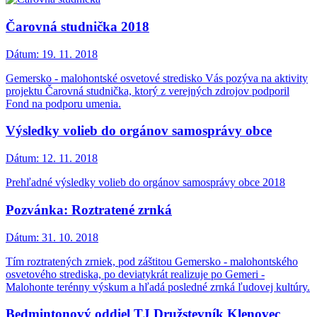
Čarovná studnička 2018
Dátum:
19. 11. 2018
Gemersko - malohontské osvetové stredisko Vás pozýva na aktivity
projektu Čarovná studnička, ktorý z verejných zdrojov podporil
Fond na podporu umenia.
Výsledky volieb do orgánov samosprávy obce
Dátum:
12. 11. 2018
Prehľadné výsledky volieb do orgánov samosprávy obce 2018
Pozvánka: Roztratené zrnká
Dátum:
31. 10. 2018
Tím roztratených zrniek, pod záštitou Gemersko - malohontského
osvetového strediska, po deviatykrát realizuje po Gemeri -
Malohonte terénny výskum a hľadá posledné zrnká ľudovej kultúry.
Bedmintonový oddiel TJ Družstevník Klenovec