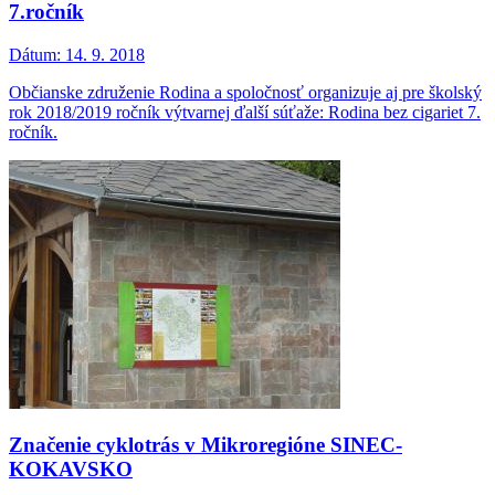
7.ročník
Dátum:
14. 9. 2018
Občianske združenie Rodina a spoločnosť organizuje aj pre školský
rok 2018/2019 ročník výtvarnej ďalší súťaže: Rodina bez cigariet 7.
ročník.
Značenie cyklotrás v Mikroregióne SINEC-
KOKAVSKO