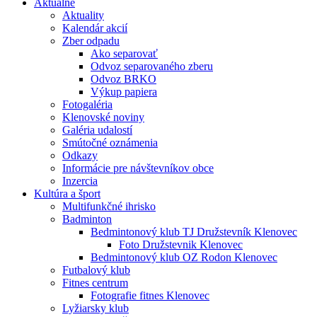
Aktuálne
Aktuality
Kalendár akcií
Zber odpadu
Ako separovať
Odvoz separovaného zberu
Odvoz BRKO
Výkup papiera
Fotogaléria
Klenovské noviny
Galéria udalostí
Smútočné oznámenia
Odkazy
Informácie pre návštevníkov obce
Inzercia
Kultúra a šport
Multifunkčné ihrisko
Badminton
Bedmintonový klub TJ Družstevník Klenovec
Foto Družstevnik Klenovec
Bedmintonový klub OZ Rodon Klenovec
Futbalový klub
Fitnes centrum
Fotografie fitnes Klenovec
Lyžiarsky klub