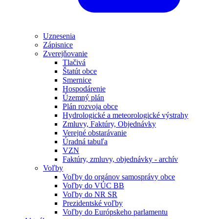
Uznesenia
Zápisnice
Zverejňovanie
Tlačivá
Štatút obce
Smernice
Hospodárenie
Územný plán
Plán rozvoja obce
Hydrologické a meteorologické výstrahy
Zmluvy, Faktúry, Objednávky
Verejné obstarávanie
Úradná tabuľa
VZN
Faktúry, zmluvy, objednávky - archív
Voľby
Voľby do orgánov samosprávy obce
Voľby do VÚC BB
Voľby do NR SR
Prezidentské voľby
Voľby do Európskeho parlamentu