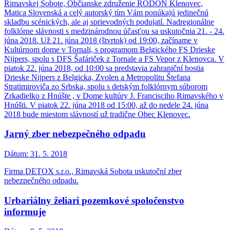
Rimavskej Sobote, Občianske združenie RODON Klenovec,
Matica Slovenská a celý autorský tím Vám ponúkajú jedinečnú
skladbu scénických, ale aj sprievodných podujatí. Nadregionálne
folklórne slávnosti s medzinárodnou účasťou sa uskutočnia 21. - 24.
júna 2018. Už 21. júna 2018 (štvrtok) od 19:00, začíname v
Kultúrnom dome v Tornali, s programom Belgického FS Drieske
Nijpers, spolu s DFS Šafáriček z Tornale a FS Vepor z Klenovca. V
piatok 22. júna 2018, od 10:00 sa predstavia zahraniční hostia
Drieske Nijpers z Belgicka, Zvolen a Metropolitu Štefana
Stratimiroviča zo Srbska, spolu s detským folklórnym súborom
Zrkadielko z Hnúšte , v Dome kultúry J. Francisciho Rimavského v
Hnúšti. V piatok 22. júna 2018 od 15:00, až do nedele 24. júna
2018 bude miestom slávností už tradične Obec Klenovec.
Jarný zber nebezpečného odpadu
Dátum:
31. 5. 2018
Firma DETOX s.r.o., Rimavská Sobota uskutoční zber
nebezpečného odpadu.
Urbariálny želiari pozemkové spoločenstvo
informuje