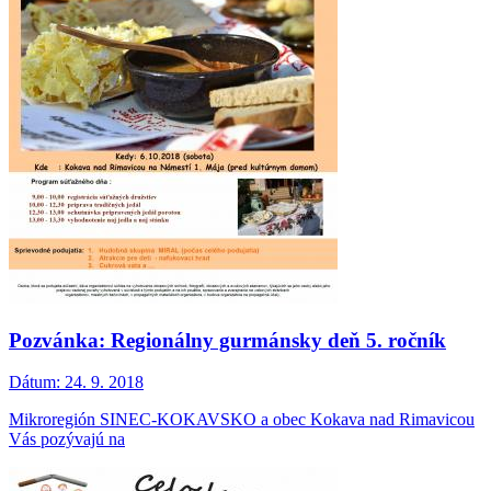
Pozvánka: Regionálny gurmánsky deň 5. ročník
Dátum:
24. 9. 2018
Mikroregión SINEC-KOKAVSKO a obec Kokava nad Rimavicou
Vás pozývajú na