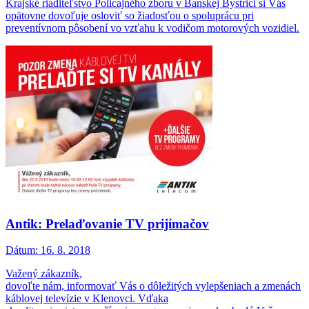
Krajské riaditeľstvo Policajného zboru v Banskej Bystrici si Vás
opätovne dovoľuje osloviť so žiadosťou o spoluprácu pri
preventívnom pôsobení vo vzťahu k vodičom motorových vozidiel.
Antik: Prelaďovanie TV prijímačov
Dátum:
16. 8. 2018
Važený zákazník,
dovoľte nám, informovať Vás o dôležitých vylepšeniach a zmenách
káblovej televízie v Klenovci. Vďaka