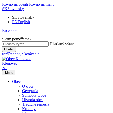
Rovno na obsah
Rovno na menu
SK
Slovensky
SK
Slovensky
EN
English
Facebook
S čím pomôžeme?
Hľadaný výraz
Hľadať
rozšírené vyhľadávanie
Klenovec
.sk
Menu
Obec
O obci
Geografia
Symboly Obce
História obce
Tradičné remeslá
Kroniky