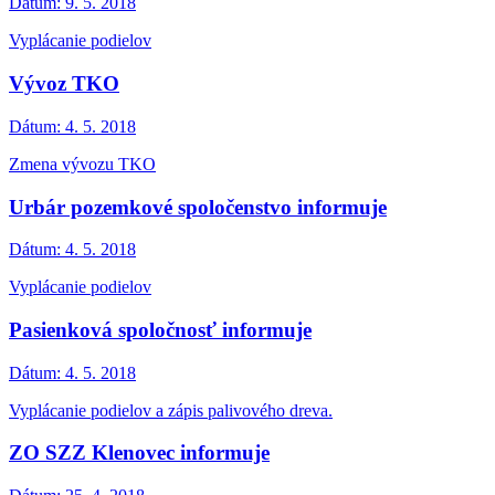
Dátum:
9. 5. 2018
Vyplácanie podielov
Vývoz TKO
Dátum:
4. 5. 2018
Zmena vývozu TKO
Urbár pozemkové spoločenstvo informuje
Dátum:
4. 5. 2018
Vyplácanie podielov
Pasienková spoločnosť informuje
Dátum:
4. 5. 2018
Vyplácanie podielov a zápis palivového dreva.
ZO SZZ Klenovec informuje