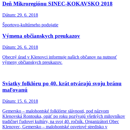
Deň Mikroregiónu SINEC-KOKAVSKO 2018
Dátum:
29. 6. 2018
Športovo-kultúrneho podujatie
Výmena občianskych preukazov
Dátum:
26. 6. 2018
Obecný úrad v Klenovci informuje našich občanov na nutnosť
výmeny občianskych preukazov.
Sviatky folklóru po 40. krát otvárajú svoju bránu
maľovanú
Dátum:
15. 6. 2018
Gemersko – malohontské folklórne slávnosti, pod názvom
Klenovská Rontouka, opäť po roku pozývajú všetkých milovníkov
tradičnej ľudovej kultúry, na svoj 40. ročník. Organizátori Obec
Klenovec, Gemersko – malohontské osvetové stredisko v