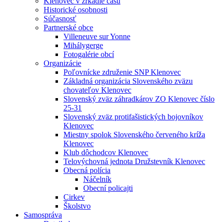
Klenovec v zrkadle času
Historické osobnosti
Súčasnosť
Partnerské obce
Villeneuve sur Yonne
Mihálygerge
Fotogalérie obcí
Organizácie
Poľovnícke združenie SNP Klenovec
Základná organizácia Slovenského zväzu
chovateľov Klenovec
Slovenský zväz záhradkárov ZO Klenovec číslo
25-31
Slovenský zväz protifašistických bojovníkov
Klenovec
Miestny spolok Slovenského červeného kríža
Klenovec
Klub dôchodcov Klenovec
Telovýchovná jednota Družstevník Klenovec
Obecná polícia
Náčelník
Obecní policajti
Cirkev
Školstvo
Samospráva