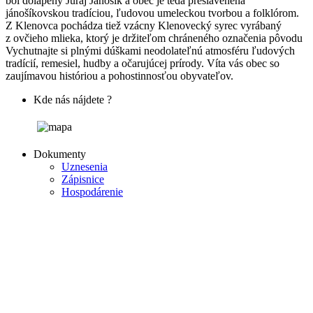
bol dolapený Juraj Jánošík a obec je teda preslávenená
jánošíkovskou tradíciou, ľudovou umeleckou tvorbou a folklórom.
Z Klenovca pochádza tiež vzácny Klenovecký syrec vyrábaný
z ovčieho mlieka, ktorý je držiteľom chráneného označenia pôvodu
Vychutnajte si plnými dúškami neodolateľnú atmosféru ľudových
tradícií, remesiel, hudby a očarujúcej prírody. Víta vás obec so
zaujímavou históriou a pohostinnosťou obyvateľov.
Kde nás nájdete ?
Dokumenty
Uznesenia
Zápisnice
Hospodárenie