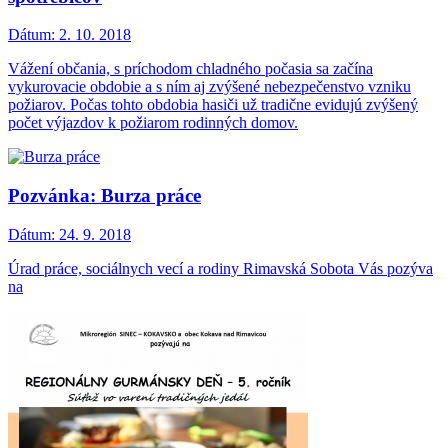
Dátum:
2. 10. 2018
Vážení občania, s príchodom chladného počasia sa začína
vykurovacie obdobie a s ním aj zvýšené nebezpečenstvo vzniku
požiarov. Počas tohto obdobia hasiči už tradične evidujú zvýšený
počet výjazdov k požiarom rodinných domov.
Pozvánka: Burza práce
Dátum:
24. 9. 2018
Úrad práce, sociálnych vecí a rodiny Rimavská Sobota Vás pozýva
na