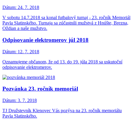
Dátum:
24. 7. 2018
V sobotu 14.7.2018 sa konal futbalový turnaj - 23. ročník Memoriál
Pavla Slatinského. Turnaja sa zúčastnili mužstvá z Hnúšte, Brezna,
Oždian a naše mužstvo.
Odpisovanie elektromerov júl 2018
Dátum:
12. 7. 2018
Oznamujeme občanom, že od 13. do 19. júla 2018 sa uskutoční
odpisovanie elektromerov.
Pozvánka 23. ročník memoriál
Dátum:
3. 7. 2018
TJ Družstevník Klenovec Vás pozýva na 23. ročník memoriálu
Pavla Slatinského.