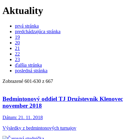
Aktuality
prvá stránka
predchádzajúca stránka
19
20
21
22
23
ďalšia stránka
posledná stránka
Zobrazené
601
-
630
z 667
Bedmintonový oddiel TJ Družstevník Klenovec
november 2018
Dátum:
21. 11. 2018
Výsledky z bedmintonových turnajov