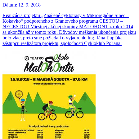
Dátum:
12. 9. 2018
Realizácia projektu „Značené cyklotrasy v Mikroregióne Sinec –
Kokavko“ podporeného z Grantového programu CESTOU –
NECESTOU Miestnej akčnej skupiny MALOHONT z roku 2014
sa ukončila až v tomto roku. Dôvodov meškania ukončenia projektu
bolo viac, preto sme požiadali o vyjadrenie Ing. Jána Ľuptáka
zástupcu realizátora projektu, spoločnosti Cykloklub Poľana: