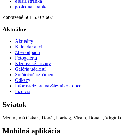
ďalšia stránka
posledná stránka
Zobrazené
601
-
630
z 667
Aktuálne
Aktuality
Kalendár akcií
Zber odpadu
Fotogaléria
Klenovské noviny
Galéria udalostí
Smútočné oznámenia
Odkazy
Informácie pre návštevníkov obce
Inzercia
Sviatok
Meniny má
Oskár
, Donát, Hartvig, Virgín, Donáta, Virgínia
Mobilná aplikácia