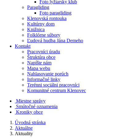
Foto lyžiarsky klub
Paragliding
Foto paragliding
Klenovská rontouka
Kultúrny dom
Knižnica
Folklórne súbory
Ľudová hudba Jána Demeho
Kontakt
Pracovníci úradu
Štruktúra obce
Napíšte nám
Mapa webu
Nahlasovanie porúch
Informačné linky
Terénni sociálni pracovníci
Komunitné centrum Klenovec
Miestne správy
Smútočné oznamenia
Kroniky obce
Úvodná stránka
Aktuálne
Aktuality