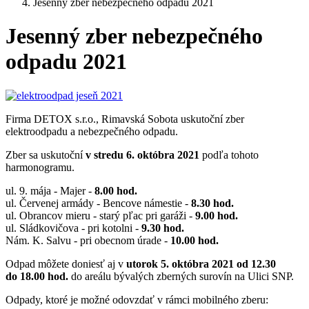
Jesenný zber nebezpečného odpadu 2021
Jesenný zber nebezpečného
odpadu 2021
Firma DETOX s.r.o., Rimavská Sobota uskutoční zber
elektroodpadu a nebezpečného odpadu.
Zber sa uskutoční
v stredu 6. októbra 2021
podľa tohoto
harmonogramu.
ul. 9. mája - Majer -
8.00 hod.
ul. Červenej armády - Bencove námestie -
8.30 hod.
ul. Obrancov mieru - starý pľac pri garáži -
9.00 hod.
ul. Sládkovičova - pri kotolni -
9.30 hod.
Nám. K. Salvu - pri obecnom úrade -
10.00 hod.
Odpad môžete doniesť aj v
utorok 5. októbra 2021 od 12.30
do 18.00 hod.
do areálu bývalých zberných surovín na Ulici SNP.
Odpady, ktoré je možné odovzdať v rámci mobilného zberu: