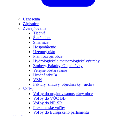
Uznesenia
Zápisnice
Zverejňovanie
Tlačivá
Štatút obce
Smernice
Hospodárenie
Územný plán
Plán rozvoja obce
Hydrologické a meteorologické výstrahy
Zmluvy, Faktúry, Objednávky
Verejné obstarávanie
Úradná tabuľa
VZN
Faktúry, zmluvy, objednávky - archív
Voľby
Voľby do orgánov samosprávy obce
Voľby do VÚC BB
Voľby do NR SR
Prezidentské voľby
Voľby do Európskeho parlamentu