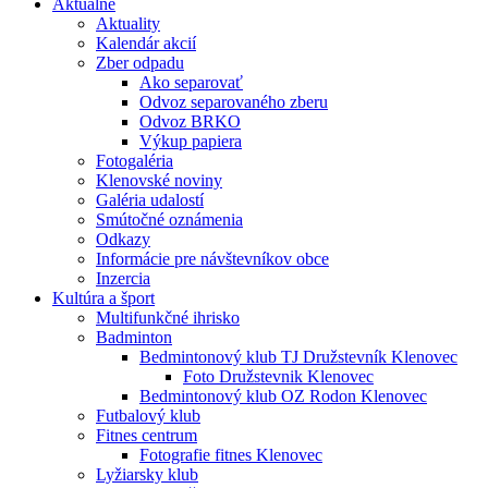
Aktuálne
Aktuality
Kalendár akcií
Zber odpadu
Ako separovať
Odvoz separovaného zberu
Odvoz BRKO
Výkup papiera
Fotogaléria
Klenovské noviny
Galéria udalostí
Smútočné oznámenia
Odkazy
Informácie pre návštevníkov obce
Inzercia
Kultúra a šport
Multifunkčné ihrisko
Badminton
Bedmintonový klub TJ Družstevník Klenovec
Foto Družstevnik Klenovec
Bedmintonový klub OZ Rodon Klenovec
Futbalový klub
Fitnes centrum
Fotografie fitnes Klenovec
Lyžiarsky klub