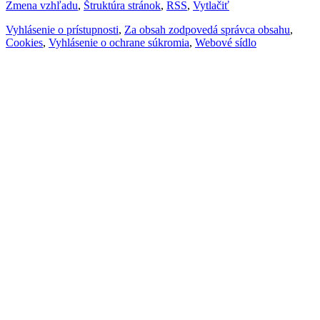
Zmena vzhľadu
,
Štruktúra stránok
,
RSS
,
Vytlačiť
Vyhlásenie o prístupnosti
,
Za obsah zodpovedá správca obsahu
,
Cookies
,
Vyhlásenie o ochrane súkromia
,
Webové sídlo