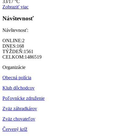
33/17 °C
Zobraziť viac
Návštevnosť
Návštevnosť:
ONLINE:
2
DNES:
168
TÝŽDEŇ:
1561
CELKOM:
1486519
Organizácie
Obecná polícia
Klub dôchodcov
Poľovnícke združenie
Zväz záhradkárov
Z
väz chovateľov
Červený kríž