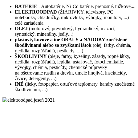
BATÉRIE
- Autobatérie, Ni-Cd batérie, prenosné, tužkové,...
ELEKTROODPAD
(ŽIARIVKY, televízory, PC,
notebooky, chladničky, mikrovlnky, výbojky, monitory, ...)
celé zariadenia
OLEJ
(motorový, prevodový, hydraulický, mazací,
syntetický, minerálny, jedlý...)
plastové, kovové a iné OBALY a NÁDOBY znečistené
škodlivinami alebo so zvyškami látok
(olej, farby, chémia,
riedidlá, rozpúšťadlá, pesticídy, ....)
ŠKODLIVINY
(oleje, farby, kyseliny, zásady, ropné látky,
riedidlá, rozpúšťadlá, lepidlá, ustaľovač, fotochemikálie,
vývojky, chémia, pesticídy, chemické prípravky
na ošetrovanie rastlín a drevín, umelé hnojivá, insekticídy,
živice, detergenty, ...)
INÉ
(lieky, fotopapier, ortuťové teplomery, handry znečistené
škodlivinami, ...)