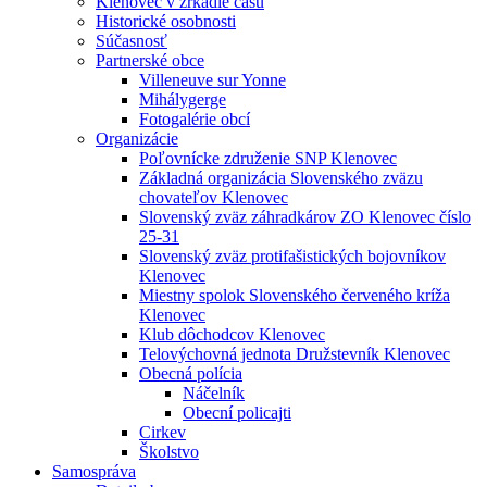
Klenovec v zrkadle času
Historické osobnosti
Súčasnosť
Partnerské obce
Villeneuve sur Yonne
Mihálygerge
Fotogalérie obcí
Organizácie
Poľovnícke združenie SNP Klenovec
Základná organizácia Slovenského zväzu
chovateľov Klenovec
Slovenský zväz záhradkárov ZO Klenovec číslo
25-31
Slovenský zväz protifašistických bojovníkov
Klenovec
Miestny spolok Slovenského červeného kríža
Klenovec
Klub dôchodcov Klenovec
Telovýchovná jednota Družstevník Klenovec
Obecná polícia
Náčelník
Obecní policajti
Cirkev
Školstvo
Samospráva