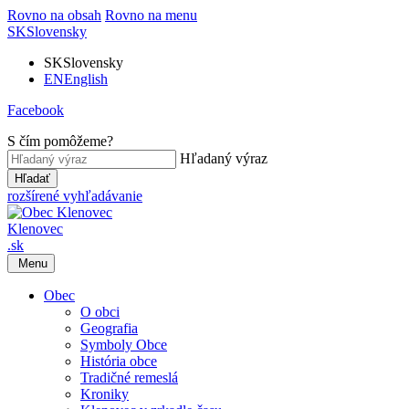
Rovno na obsah
Rovno na menu
SK
Slovensky
SK
Slovensky
EN
English
Facebook
S čím pomôžeme?
Hľadaný výraz
Hľadať
rozšírené vyhľadávanie
Klenovec
.sk
Menu
Obec
O obci
Geografia
Symboly Obce
História obce
Tradičné remeslá
Kroniky