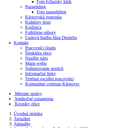
Foto lyžiarsky klub
Paragliding
Foto paragliding
Klenovská rontouka
Kultúrny dom
Knižnica
Folklórne súbory
Ľudová hudba Jána Demeho
Kontakt
Pracovníci úradu
Štruktúra obce
Napíšte nám
Mapa webu
Nahlasovanie porúch
Informačné linky
Terénni sociálni pracovníci
Komunitné centrum Klenovec
Miestne správy
Smútočné oznamenia
Kroniky obce
Úvodná stránka
Aktuálne
Aktuality