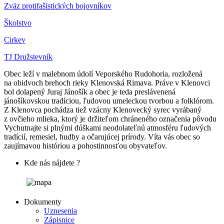
Zväz protifašistických bojovníkov
Školstvo
Cirkev
TJ Družstevník
Obec leží v malebnom údolí Veporského Rudohoria, rozložená
na obidvoch brehoch rieky Klenovská Rimava. Práve v Klenovci
bol dolapený Juraj Jánošík a obec je teda preslávenená
jánošíkovskou tradíciou, ľudovou umeleckou tvorbou a folklórom.
Z Klenovca pochádza tiež vzácny Klenovecký syrec vyrábaný
z ovčieho mlieka, ktorý je držiteľom chráneného označenia pôvodu
Vychutnajte si plnými dúškami neodolateľnú atmosféru ľudových
tradícií, remesiel, hudby a očarujúcej prírody. Víta vás obec so
zaujímavou históriou a pohostinnosťou obyvateľov.
Kde nás nájdete ?
Dokumenty
Uznesenia
Zápisnice