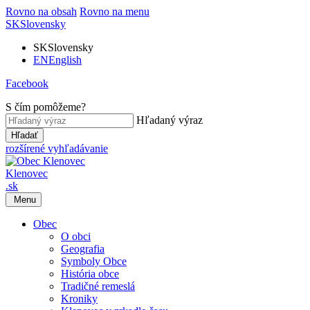
Rovno na obsah
Rovno na menu
SK
Slovensky
SK
Slovensky
EN
English
Facebook
S čím pomôžeme?
Hľadaný výraz
Hľadať
rozšírené vyhľadávanie
Klenovec
.sk
Menu
Obec
O obci
Geografia
Symboly Obce
História obce
Tradičné remeslá
Kroniky