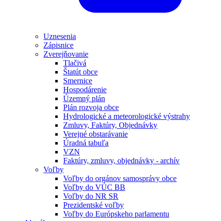
Uznesenia
Zápisnice
Zverejňovanie
Tlačivá
Štatút obce
Smernice
Hospodárenie
Územný plán
Plán rozvoja obce
Hydrologické a meteorologické výstrahy
Zmluvy, Faktúry, Objednávky
Verejné obstarávanie
Úradná tabuľa
VZN
Faktúry, zmluvy, objednávky - archív
Voľby
Voľby do orgánov samosprávy obce
Voľby do VÚC BB
Voľby do NR SR
Prezidentské voľby
Voľby do Európskeho parlamentu