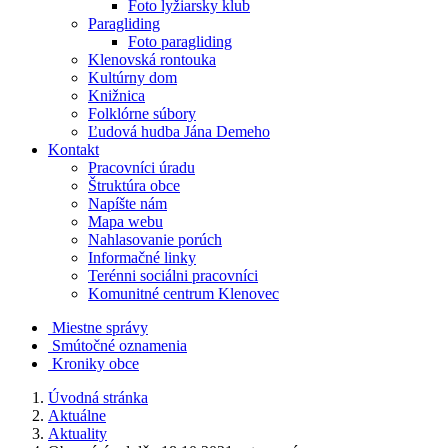
Foto lyžiarsky klub
Paragliding
Foto paragliding
Klenovská rontouka
Kultúrny dom
Knižnica
Folklórne súbory
Ľudová hudba Jána Demeho
Kontakt
Pracovníci úradu
Štruktúra obce
Napíšte nám
Mapa webu
Nahlasovanie porúch
Informačné linky
Terénni sociálni pracovníci
Komunitné centrum Klenovec
Miestne správy
Smútočné oznamenia
Kroniky obce
Úvodná stránka
Aktuálne
Aktuality