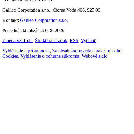
Galileo Corporation s.r.o., Čierna Voda 468, 925 06
Kontakt:
Galileo Corporation s.r.o.
Posledná aktualizácia: 6. 8. 2026
Zmena vzhľadu
,
Štruktúra stránok
,
RSS
,
Vytlačiť
Vyhlásenie o prístupnosti
,
Za obsah zodpovedá správca obsahu
,
Cookies
,
Vyhlásenie o ochrane súkromia
,
Webové sídlo