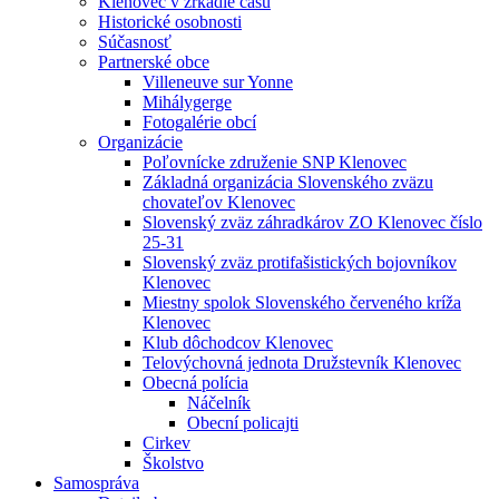
Klenovec v zrkadle času
Historické osobnosti
Súčasnosť
Partnerské obce
Villeneuve sur Yonne
Mihálygerge
Fotogalérie obcí
Organizácie
Poľovnícke združenie SNP Klenovec
Základná organizácia Slovenského zväzu
chovateľov Klenovec
Slovenský zväz záhradkárov ZO Klenovec číslo
25-31
Slovenský zväz protifašistických bojovníkov
Klenovec
Miestny spolok Slovenského červeného kríža
Klenovec
Klub dôchodcov Klenovec
Telovýchovná jednota Družstevník Klenovec
Obecná polícia
Náčelník
Obecní policajti
Cirkev
Školstvo
Samospráva