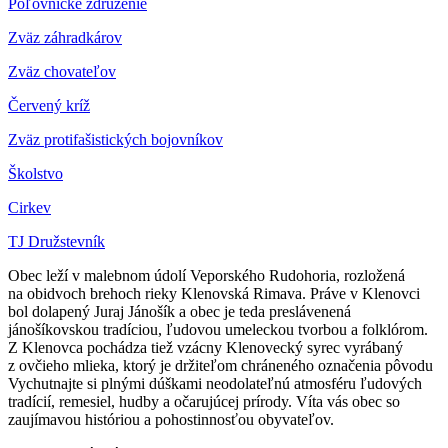
Poľovnícke združenie
Zväz záhradkárov
Z
väz chovateľov
Červený kríž
Zväz protifašistických bojovníkov
Školstvo
Cirkev
TJ Družstevník
Obec leží v malebnom údolí Veporského Rudohoria, rozložená
na obidvoch brehoch rieky Klenovská Rimava. Práve v Klenovci
bol dolapený Juraj Jánošík a obec je teda preslávenená
jánošíkovskou tradíciou, ľudovou umeleckou tvorbou a folklórom.
Z Klenovca pochádza tiež vzácny Klenovecký syrec vyrábaný
z ovčieho mlieka, ktorý je držiteľom chráneného označenia pôvodu
Vychutnajte si plnými dúškami neodolateľnú atmosféru ľudových
tradícií, remesiel, hudby a očarujúcej prírody. Víta vás obec so
zaujímavou históriou a pohostinnosťou obyvateľov.