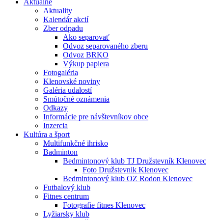
Aktuálne
Aktuality
Kalendár akcií
Zber odpadu
Ako separovať
Odvoz separovaného zberu
Odvoz BRKO
Výkup papiera
Fotogaléria
Klenovské noviny
Galéria udalostí
Smútočné oznámenia
Odkazy
Informácie pre návštevníkov obce
Inzercia
Kultúra a šport
Multifunkčné ihrisko
Badminton
Bedmintonový klub TJ Družstevník Klenovec
Foto Družstevnik Klenovec
Bedmintonový klub OZ Rodon Klenovec
Futbalový klub
Fitnes centrum
Fotografie fitnes Klenovec
Lyžiarsky klub