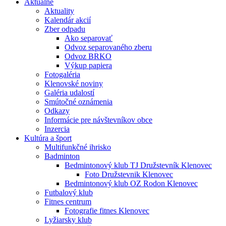
Aktuálne
Aktuality
Kalendár akcií
Zber odpadu
Ako separovať
Odvoz separovaného zberu
Odvoz BRKO
Výkup papiera
Fotogaléria
Klenovské noviny
Galéria udalostí
Smútočné oznámenia
Odkazy
Informácie pre návštevníkov obce
Inzercia
Kultúra a šport
Multifunkčné ihrisko
Badminton
Bedmintonový klub TJ Družstevník Klenovec
Foto Družstevnik Klenovec
Bedmintonový klub OZ Rodon Klenovec
Futbalový klub
Fitnes centrum
Fotografie fitnes Klenovec
Lyžiarsky klub