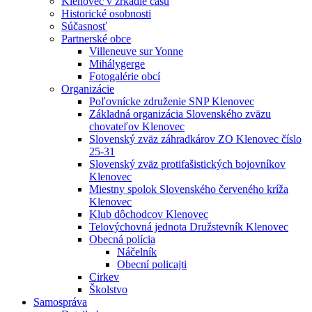
Klenovec v zrkadle času
Historické osobnosti
Súčasnosť
Partnerské obce
Villeneuve sur Yonne
Mihálygerge
Fotogalérie obcí
Organizácie
Poľovnícke združenie SNP Klenovec
Základná organizácia Slovenského zväzu
chovateľov Klenovec
Slovenský zväz záhradkárov ZO Klenovec číslo
25-31
Slovenský zväz protifašistických bojovníkov
Klenovec
Miestny spolok Slovenského červeného kríža
Klenovec
Klub dôchodcov Klenovec
Telovýchovná jednota Družstevník Klenovec
Obecná polícia
Náčelník
Obecní policajti
Cirkev
Školstvo
Samospráva