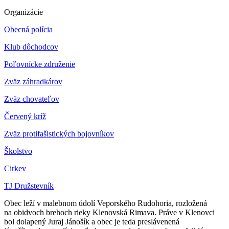
Organizácie
Obecná polícia
Klub dôchodcov
Poľovnícke združenie
Zväz záhradkárov
Z
väz chovateľov
Červený kríž
Zväz protifašistických bojovníkov
Školstvo
Cirkev
TJ Družstevník
Obec leží v malebnom údolí Veporského Rudohoria, rozložená
na obidvoch brehoch rieky Klenovská Rimava. Práve v Klenovci
bol dolapený Juraj Jánošík a obec je teda preslávenená