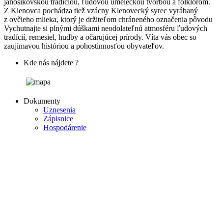
jánošíkovskou tradíciou, ľudovou umeleckou tvorbou a folklórom.
Z Klenovca pochádza tiež vzácny Klenovecký syrec vyrábaný
z ovčieho mlieka, ktorý je držiteľom chráneného označenia pôvodu
Vychutnajte si plnými dúškami neodolateľnú atmosféru ľudových
tradícií, remesiel, hudby a očarujúcej prírody. Víta vás obec so
zaujímavou históriou a pohostinnosťou obyvateľov.
Kde nás nájdete ?
Dokumenty
Uznesenia
Zápisnice
Hospodárenie