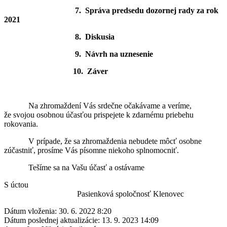
7. Správa predsedu dozornej rady za rok
2021
8. Diskusia
9. Návrh na uznesenie
10. Záver
Na zhromaždení Vás srdečne očakávame a veríme,
že svojou osobnou účasťou prispejete k zdarnému priebehu
rokovania.
V prípade, že sa zhromaždenia nebudete môcť osobne
zúčastniť, prosíme Vás písomne niekoho splnomocniť.
Tešíme sa na Vašu účasť a ostávame
S úctou
Pasienková spoločnosť Klenovec
Dátum vloženia:
30. 6. 2022 8:20
Dátum poslednej aktualizácie:
13. 9. 2023 14:09