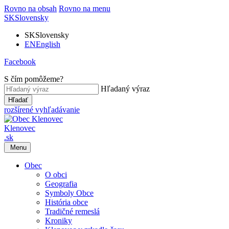
Rovno na obsah
Rovno na menu
SK
Slovensky
SK
Slovensky
EN
English
Facebook
S čím pomôžeme?
Hľadaný výraz
Hľadať
rozšírené vyhľadávanie
Klenovec
.sk
Menu
Obec
O obci
Geografia
Symboly Obce
História obce
Tradičné remeslá
Kroniky