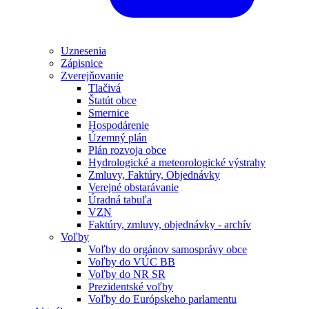
Uznesenia
Zápisnice
Zverejňovanie
Tlačivá
Štatút obce
Smernice
Hospodárenie
Územný plán
Plán rozvoja obce
Hydrologické a meteorologické výstrahy
Zmluvy, Faktúry, Objednávky
Verejné obstarávanie
Úradná tabuľa
VZN
Faktúry, zmluvy, objednávky - archív
Voľby
Voľby do orgánov samosprávy obce
Voľby do VÚC BB
Voľby do NR SR
Prezidentské voľby
Voľby do Európskeho parlamentu