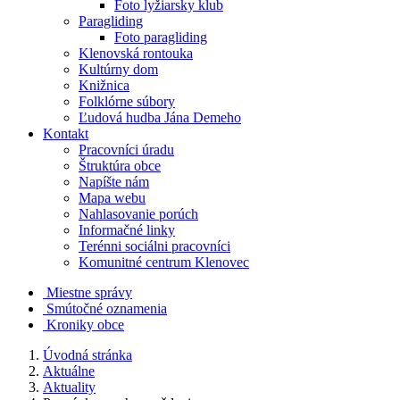
Foto lyžiarsky klub
Paragliding
Foto paragliding
Klenovská rontouka
Kultúrny dom
Knižnica
Folklórne súbory
Ľudová hudba Jána Demeho
Kontakt
Pracovníci úradu
Štruktúra obce
Napíšte nám
Mapa webu
Nahlasovanie porúch
Informačné linky
Terénni sociálni pracovníci
Komunitné centrum Klenovec
Miestne správy
Smútočné oznamenia
Kroniky obce
Úvodná stránka
Aktuálne
Aktuality