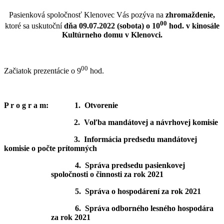
Pasienková spoločnosť Klenovec Vás pozýva na
zhromaždenie,
00
ktoré sa uskutoční
dňa 09.07.2022 (sobota) o 10
hod. v kinosále
Kultúrneho domu v Klenovci.
00
Začiatok prezentácie o 9
hod.
P r o g r a m: 1. Otvorenie
2. Voľba mandátovej a návrhovej komisie
3. Informácia predsedu mandátovej
komisie o počte prítomných
4. Správa predsedu pasienkovej
spoločnosti o činnosti za rok 2021
5. Správa o hospodárení za rok 2021
6. Správa odborného lesného hospodára
za rok 2021