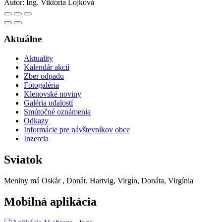
Autor:
Ing. Viktória Lojková
Aktuálne
Aktuality
Kalendár akcií
Zber odpadu
Fotogaléria
Klenovské noviny
Galéria udalostí
Smútočné oznámenia
Odkazy
Informácie pre návštevníkov obce
Inzercia
Sviatok
Meniny má
Oskár
, Donát, Hartvig, Virgín, Donáta, Virgínia
Mobilná aplikácia