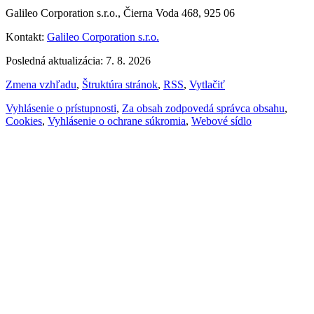
Galileo Corporation s.r.o., Čierna Voda 468, 925 06
Kontakt:
Galileo Corporation s.r.o.
Posledná aktualizácia: 7. 8. 2026
Zmena vzhľadu
,
Štruktúra stránok
,
RSS
,
Vytlačiť
Vyhlásenie o prístupnosti
,
Za obsah zodpovedá správca obsahu
,
Cookies
,
Vyhlásenie o ochrane súkromia
,
Webové sídlo