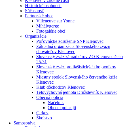
Klenovec v zrkadle času
Historické osobnosti
Súčasnosť
Partnerské obce
Villeneuve sur Yonne
Mihálygerge
Fotogalérie obcí
Organizácie
Poľovnícke združenie SNP Klenovec
Základná organizácia Slovenského zväzu
chovateľov Klenovec
Slovenský zväz záhradkárov ZO Klenovec číslo
25-31
Slovenský zväz protifašistických bojovníkov
Klenovec
Miestny spolok Slovenského červeného kríža
Klenovec
Klub dôchodcov Klenovec
Telovýchovná jednota Družstevník Klenovec
Obecná polícia
Náčelník
Obecní policajti
Cirkev
Školstvo
Samospráva