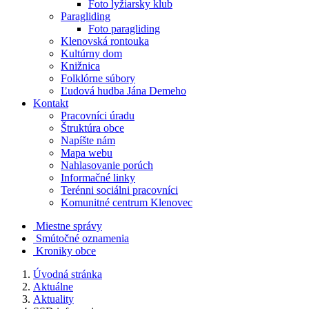
Foto lyžiarsky klub
Paragliding
Foto paragliding
Klenovská rontouka
Kultúrny dom
Knižnica
Folklórne súbory
Ľudová hudba Jána Demeho
Kontakt
Pracovníci úradu
Štruktúra obce
Napíšte nám
Mapa webu
Nahlasovanie porúch
Informačné linky
Terénni sociálni pracovníci
Komunitné centrum Klenovec
Miestne správy
Smútočné oznamenia
Kroniky obce
Úvodná stránka
Aktuálne
Aktuality