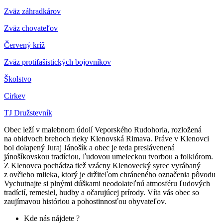
Zväz záhradkárov
Z
väz chovateľov
Červený kríž
Zväz protifašistických bojovníkov
Školstvo
Cirkev
TJ Družstevník
Obec leží v malebnom údolí Veporského Rudohoria, rozložená
na obidvoch brehoch rieky Klenovská Rimava. Práve v Klenovci
bol dolapený Juraj Jánošík a obec je teda preslávenená
jánošíkovskou tradíciou, ľudovou umeleckou tvorbou a folklórom.
Z Klenovca pochádza tiež vzácny Klenovecký syrec vyrábaný
z ovčieho mlieka, ktorý je držiteľom chráneného označenia pôvodu
Vychutnajte si plnými dúškami neodolateľnú atmosféru ľudových
tradícií, remesiel, hudby a očarujúcej prírody. Víta vás obec so
zaujímavou históriou a pohostinnosťou obyvateľov.
Kde nás nájdete ?