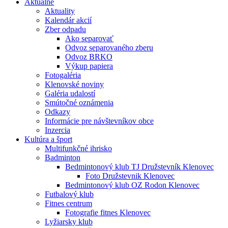
Aktuálne
Aktuality
Kalendár akcií
Zber odpadu
Ako separovať
Odvoz separovaného zberu
Odvoz BRKO
Výkup papiera
Fotogaléria
Klenovské noviny
Galéria udalostí
Smútočné oznámenia
Odkazy
Informácie pre návštevníkov obce
Inzercia
Kultúra a šport
Multifunkčné ihrisko
Badminton
Bedmintonový klub TJ Družstevník Klenovec
Foto Družstevnik Klenovec
Bedmintonový klub OZ Rodon Klenovec
Futbalový klub
Fitnes centrum
Fotografie fitnes Klenovec
Lyžiarsky klub