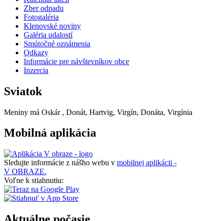
Zber odpadu
Fotogaléria
Klenovské noviny
Galéria udalostí
Smútočné oznámenia
Odkazy
Informácie pre návštevníkov obce
Inzercia
Sviatok
Meniny má
Oskár
, Donát, Hartvig, Virgín, Donáta, Virgínia
Mobilná aplikácia
Sledujte informácie z nášho webu v
mobilnej aplikácii -
V OBRAZE.
Voľne k stiahnutiu:
Aktuálne počasie