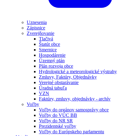
Uznesenia
Zápisnice
Zverejňovanie
Tlačivá
Štatút obce
Smernice
Hospodárenie
Územný plán
Plán rozvoja obce
Hydrologické a meteorologické výstrahy
Zmluvy, Faktúry, Objednávky
Verejné obstarávanie
Úradná tabuľa
VZN
Faktúry, zmluvy, objednávky - archív
Voľby
Voľby do orgánov samosprávy obce
Voľby do VÚC BB
Voľby do NR SR
Prezidentské voľby
Voľby do Európskeho parlamentu