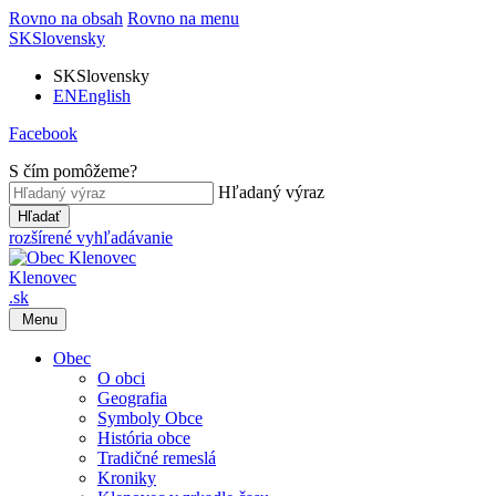
Rovno na obsah
Rovno na menu
SK
Slovensky
SK
Slovensky
EN
English
Facebook
S čím pomôžeme?
Hľadaný výraz
Hľadať
rozšírené vyhľadávanie
Klenovec
.sk
Menu
Obec
O obci
Geografia
Symboly Obce
História obce
Tradičné remeslá
Kroniky