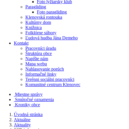
Foto lyžiarsky klub
Paragliding
Foto paragliding
Klenovská rontouka
Kultúrny dom
Knižnica
Folklórne súbory
Ľudová hudba Jána Demeho
Kontakt
Pracovníci úradu
Štruktúra obce
Napíšte nám
Mapa webu
Nahlasovanie porúch
Informačné linky
Terénni sociálni pracovníci
Komunitné centrum Klenovec
Miestne správy
Smútočné oznamenia
Kroniky obce
Úvodná stránka
Aktuálne
Aktuality