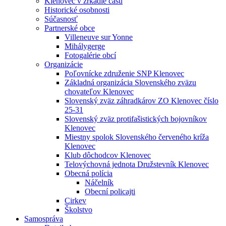
Klenovec v zrkadle času
Historické osobnosti
Súčasnosť
Partnerské obce
Villeneuve sur Yonne
Mihálygerge
Fotogalérie obcí
Organizácie
Poľovnícke združenie SNP Klenovec
Základná organizácia Slovenského zväzu
chovateľov Klenovec
Slovenský zväz záhradkárov ZO Klenovec číslo
25-31
Slovenský zväz protifašistických bojovníkov
Klenovec
Miestny spolok Slovenského červeného kríža
Klenovec
Klub dôchodcov Klenovec
Telovýchovná jednota Družstevník Klenovec
Obecná polícia
Náčelník
Obecní policajti
Cirkev
Školstvo
Samospráva