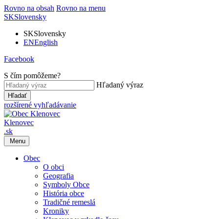
Rovno na obsah
Rovno na menu
SK
Slovensky
SK
Slovensky
EN
English
Facebook
S čím pomôžeme?
Hľadaný výraz
Hľadať
rozšírené vyhľadávanie
Klenovec
.sk
Menu
Obec
O obci
Geografia
Symboly Obce
História obce
Tradičné remeslá
Kroniky