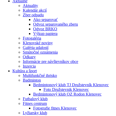
Aktuálne
Aktuality
Kalendár akcií
Zber odpadu
Ako separovať
Odvoz separovaného zberu
Odvoz BRKO
Výkup papiera
Fotogaléria
Klenovské noviny
Galéria udalostí
Smútočné oznámenia
Odkazy
Informácie pre návštevníkov obce
Inzercia
Kultúra a šport
Multifunkčné ihrisko
Badminton
Bedmintonový klub TJ Družstevník Klenovec
Foto Družstevnik Klenovec
Bedmintonový klub OZ Rodon Klenovec
Futbalový klub
Fitnes centrum
Fotografie fitnes Klenovec
Lyžiarsky klub