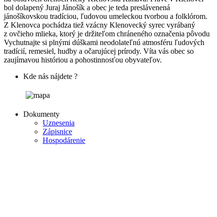
bol dolapený Juraj Jánošík a obec je teda preslávenená
jánošíkovskou tradíciou, ľudovou umeleckou tvorbou a folklórom.
Z Klenovca pochádza tiež vzácny Klenovecký syrec vyrábaný
z ovčieho mlieka, ktorý je držiteľom chráneného označenia pôvodu
Vychutnajte si plnými dúškami neodolateľnú atmosféru ľudových
tradícií, remesiel, hudby a očarujúcej prírody. Víta vás obec so
zaujímavou históriou a pohostinnosťou obyvateľov.
Kde nás nájdete ?
Dokumenty
Uznesenia
Zápisnice
Hospodárenie