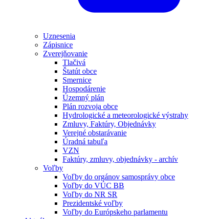
Uznesenia
Zápisnice
Zverejňovanie
Tlačivá
Štatút obce
Smernice
Hospodárenie
Územný plán
Plán rozvoja obce
Hydrologické a meteorologické výstrahy
Zmluvy, Faktúry, Objednávky
Verejné obstarávanie
Úradná tabuľa
VZN
Faktúry, zmluvy, objednávky - archív
Voľby
Voľby do orgánov samosprávy obce
Voľby do VÚC BB
Voľby do NR SR
Prezidentské voľby
Voľby do Európskeho parlamentu