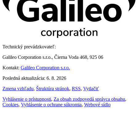
Technický prevádzkovateľ:
Galileo Corporation s.r.o., Čierna Voda 468, 925 06
Kontakt:
Galileo Corporation s.r.o.
Posledná aktualizácia: 6. 8. 2026
Zmena vzhľadu
,
Štruktúra stránok
,
RSS
,
Vytlačiť
Vyhlásenie o prístupnosti
,
Za obsah zodpovedá správca obsahu
,
Cookies
,
Vyhlásenie o ochrane súkromia
,
Webové sídlo