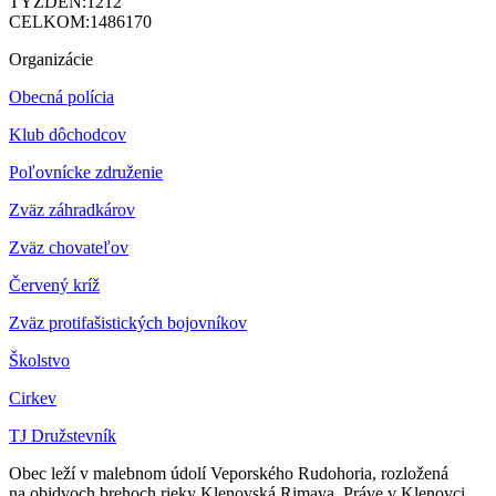
TÝŽDEŇ:
1212
CELKOM:
1486170
Organizácie
Obecná polícia
Klub dôchodcov
Poľovnícke združenie
Zväz záhradkárov
Z
väz chovateľov
Červený kríž
Zväz protifašistických bojovníkov
Školstvo
Cirkev
TJ Družstevník
Obec leží v malebnom údolí Veporského Rudohoria, rozložená
na obidvoch brehoch rieky Klenovská Rimava. Práve v Klenovci