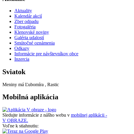
Aktuality
Kalendár akcií
Zber odpadu
Fotogaléria
Klenovské noviny
Galéria udalostí
Smútočné oznámenia
Odkazy
Informácie pre návštevníkov obce
Inzercia
Sviatok
Meniny má
Ľubomíra
, Rastic
Mobilná aplikácia
Sledujte informácie z nášho webu v
mobilnej aplikácii -
V OBRAZE.
Voľne k stiahnutiu: