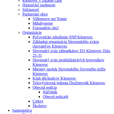
Klenovec v zrkadle času
Historické osobnosti
Súčasnosť
Partnerské obce
Villeneuve sur Yonne
Mihálygerge
Fotogalérie obcí
Organizácie
Poľovnícke združenie SNP Klenovec
Základná organizácia Slovenského zväzu
chovateľov Klenovec
Slovenský zväz záhradkárov ZO Klenovec číslo
25-31
Slovenský zväz protifašistických bojovníkov
Klenovec
Miestny spolok Slovenského červeného kríža
Klenovec
Klub dôchodcov Klenovec
Telovýchovná jednota Družstevník Klenovec
Obecná polícia
Náčelník
Obecní policajti
Cirkev
Školstvo
Samospráva