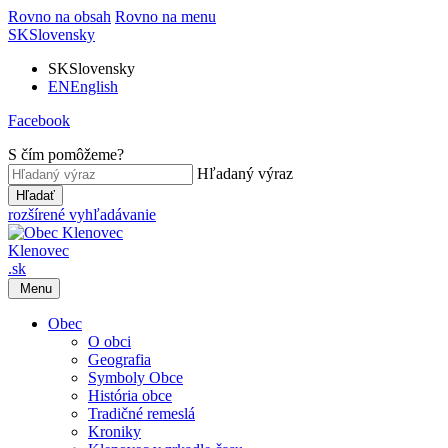
Rovno na obsah
Rovno na menu
SK
Slovensky
SK
Slovensky
EN
English
Facebook
S čím pomôžeme?
Hľadaný výraz
Hľadať
rozšírené vyhľadávanie
Klenovec
.sk
Menu
Obec
O obci
Geografia
Symboly Obce
História obce
Tradičné remeslá
Kroniky