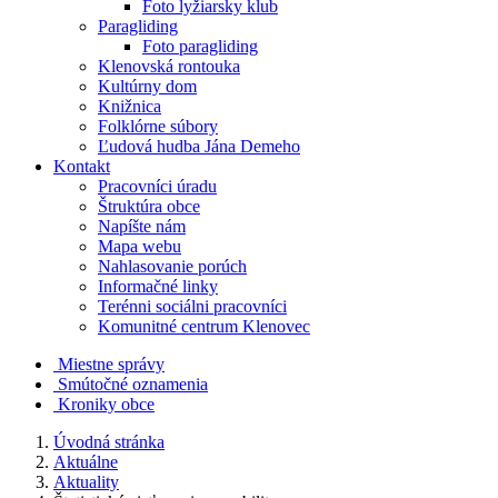
Foto lyžiarsky klub
Paragliding
Foto paragliding
Klenovská rontouka
Kultúrny dom
Knižnica
Folklórne súbory
Ľudová hudba Jána Demeho
Kontakt
Pracovníci úradu
Štruktúra obce
Napíšte nám
Mapa webu
Nahlasovanie porúch
Informačné linky
Terénni sociálni pracovníci
Komunitné centrum Klenovec
Miestne správy
Smútočné oznamenia
Kroniky obce
Úvodná stránka
Aktuálne
Aktuality