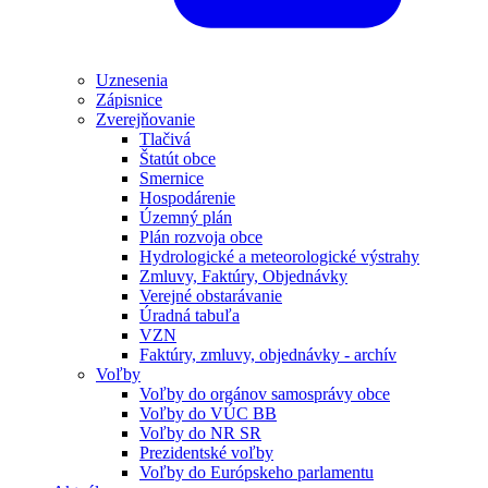
Uznesenia
Zápisnice
Zverejňovanie
Tlačivá
Štatút obce
Smernice
Hospodárenie
Územný plán
Plán rozvoja obce
Hydrologické a meteorologické výstrahy
Zmluvy, Faktúry, Objednávky
Verejné obstarávanie
Úradná tabuľa
VZN
Faktúry, zmluvy, objednávky - archív
Voľby
Voľby do orgánov samosprávy obce
Voľby do VÚC BB
Voľby do NR SR
Prezidentské voľby
Voľby do Európskeho parlamentu