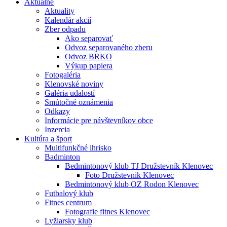
Aktuálne
Aktuality
Kalendár akcií
Zber odpadu
Ako separovať
Odvoz separovaného zberu
Odvoz BRKO
Výkup papiera
Fotogaléria
Klenovské noviny
Galéria udalostí
Smútočné oznámenia
Odkazy
Informácie pre návštevníkov obce
Inzercia
Kultúra a šport
Multifunkčné ihrisko
Badminton
Bedmintonový klub TJ Družstevník Klenovec
Foto Družstevnik Klenovec
Bedmintonový klub OZ Rodon Klenovec
Futbalový klub
Fitnes centrum
Fotografie fitnes Klenovec
Lyžiarsky klub