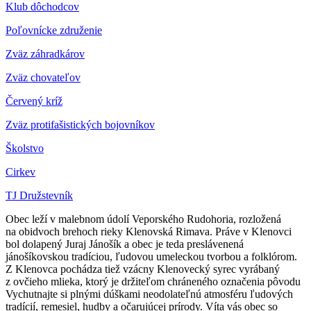
Klub dôchodcov
Poľovnícke združenie
Zväz záhradkárov
Z
väz chovateľov
Červený kríž
Zväz protifašistických bojovníkov
Školstvo
Cirkev
TJ Družstevník
Obec leží v malebnom údolí Veporského Rudohoria, rozložená
na obidvoch brehoch rieky Klenovská Rimava. Práve v Klenovci
bol dolapený Juraj Jánošík a obec je teda preslávenená
jánošíkovskou tradíciou, ľudovou umeleckou tvorbou a folklórom.
Z Klenovca pochádza tiež vzácny Klenovecký syrec vyrábaný
z ovčieho mlieka, ktorý je držiteľom chráneného označenia pôvodu
Vychutnajte si plnými dúškami neodolateľnú atmosféru ľudových
tradícií, remesiel, hudby a očarujúcej prírody. Víta vás obec so