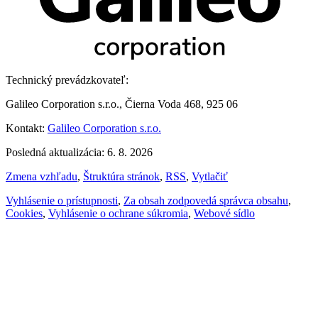
Technický prevádzkovateľ:
Galileo Corporation s.r.o., Čierna Voda 468, 925 06
Kontakt:
Galileo Corporation s.r.o.
Posledná aktualizácia: 6. 8. 2026
Zmena vzhľadu
,
Štruktúra stránok
,
RSS
,
Vytlačiť
Vyhlásenie o prístupnosti
,
Za obsah zodpovedá správca obsahu
,
Cookies
,
Vyhlásenie o ochrane súkromia
,
Webové sídlo