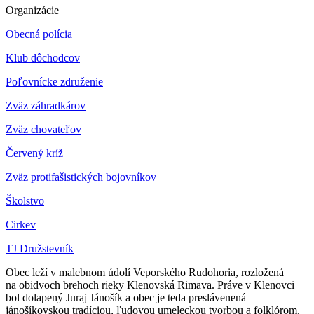
Organizácie
Obecná polícia
Klub dôchodcov
Poľovnícke združenie
Zväz záhradkárov
Z
väz chovateľov
Červený kríž
Zväz protifašistických bojovníkov
Školstvo
Cirkev
TJ Družstevník
Obec leží v malebnom údolí Veporského Rudohoria, rozložená
na obidvoch brehoch rieky Klenovská Rimava. Práve v Klenovci
bol dolapený Juraj Jánošík a obec je teda preslávenená
jánošíkovskou tradíciou, ľudovou umeleckou tvorbou a folklórom.