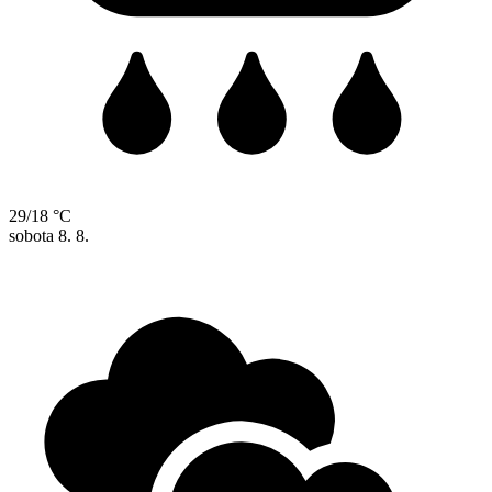
29/18 °C
sobota
8. 8.