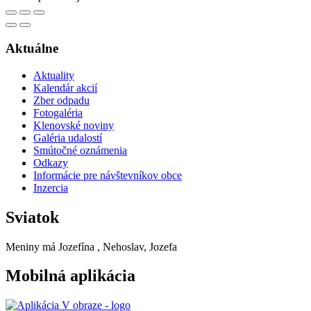
Aktuálne
Aktuality
Kalendár akcií
Zber odpadu
Fotogaléria
Klenovské noviny
Galéria udalostí
Smútočné oznámenia
Odkazy
Informácie pre návštevníkov obce
Inzercia
Sviatok
Meniny má
Jozefína
, Nehoslav, Jozefa
Mobilná aplikácia