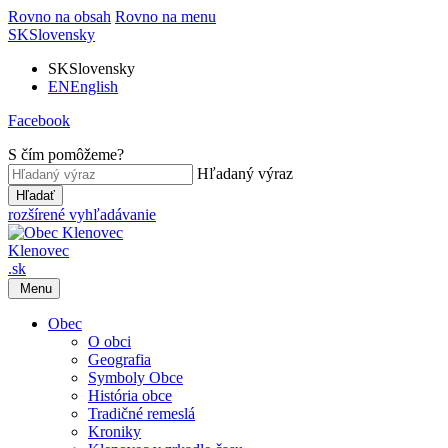
Rovno na obsah
Rovno na menu
SK
Slovensky
SK
Slovensky
EN
English
Facebook
S čím pomôžeme?
Hľadaný výraz
Hľadať
rozšírené vyhľadávanie
Klenovec
.sk
Menu
Obec
O obci
Geografia
Symboly Obce
História obce
Tradičné remeslá
Kroniky