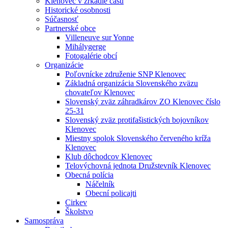
Klenovec v zrkadle času
Historické osobnosti
Súčasnosť
Partnerské obce
Villeneuve sur Yonne
Mihálygerge
Fotogalérie obcí
Organizácie
Poľovnícke združenie SNP Klenovec
Základná organizácia Slovenského zväzu
chovateľov Klenovec
Slovenský zväz záhradkárov ZO Klenovec číslo
25-31
Slovenský zväz protifašistických bojovníkov
Klenovec
Miestny spolok Slovenského červeného kríža
Klenovec
Klub dôchodcov Klenovec
Telovýchovná jednota Družstevník Klenovec
Obecná polícia
Náčelník
Obecní policajti
Cirkev
Školstvo
Samospráva