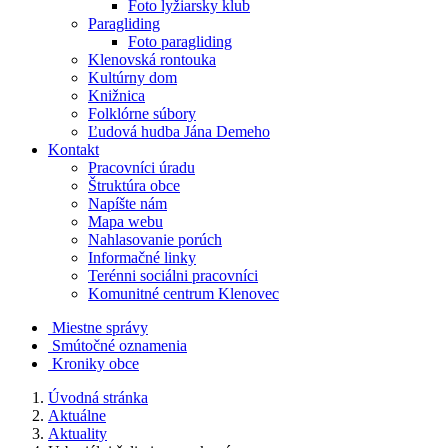
Foto lyžiarsky klub
Paragliding
Foto paragliding
Klenovská rontouka
Kultúrny dom
Knižnica
Folklórne súbory
Ľudová hudba Jána Demeho
Kontakt
Pracovníci úradu
Štruktúra obce
Napíšte nám
Mapa webu
Nahlasovanie porúch
Informačné linky
Terénni sociálni pracovníci
Komunitné centrum Klenovec
Miestne správy
Smútočné oznamenia
Kroniky obce
Úvodná stránka
Aktuálne
Aktuality