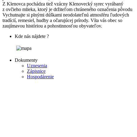
Z Klenovca pochádza tiež vzácny Klenovecký syrec vyrábaný
z ovčieho mlieka, ktorý je držiteľom chráneného označenia pôvodu
Vychutnajte si plnými dúškami neodolateľnú atmosféru ľudových
tradícií, remesiel, hudby a očarujúcej prírody. Víta vás obec so
zaujímavou históriou a pohostinnosťou obyvateľov.
Kde nás nájdete ?
Dokumenty
Uznesenia
Zápisnice
Hospodárenie