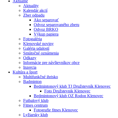
Aktuálne
Aktuality
Kalendár akcií
Zber odpadu
Ako separovať
Odvoz separovaného zberu
Odvoz BRKO
Výkup papiera
Fotogaléria
Klenovské noviny
Galéria udalostí
Smútočné oznámenia
Odkazy
Informácie pre návštevníkov obce
Inzercia
Kultúra a šport
Multifunkčné ihrisko
Badminton
Bedmintonový klub TJ Družstevník Klenovec
Foto Družstevnik Klenovec
Bedmintonový klub OZ Rodon Klenovec
Futbalový klub
Fitnes centrum
Fotografie fitnes Klenovec
Lyžiarsky klub