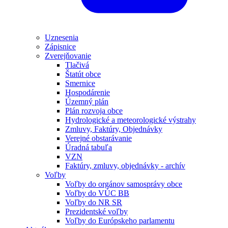
Uznesenia
Zápisnice
Zverejňovanie
Tlačivá
Štatút obce
Smernice
Hospodárenie
Územný plán
Plán rozvoja obce
Hydrologické a meteorologické výstrahy
Zmluvy, Faktúry, Objednávky
Verejné obstarávanie
Úradná tabuľa
VZN
Faktúry, zmluvy, objednávky - archív
Voľby
Voľby do orgánov samosprávy obce
Voľby do VÚC BB
Voľby do NR SR
Prezidentské voľby
Voľby do Európskeho parlamentu