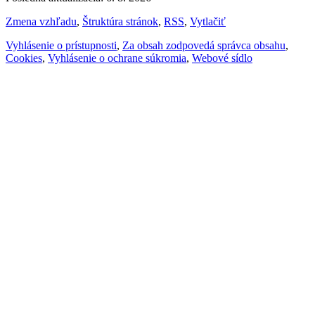
Zmena vzhľadu
,
Štruktúra stránok
,
RSS
,
Vytlačiť
Vyhlásenie o prístupnosti
,
Za obsah zodpovedá správca obsahu
,
Cookies
,
Vyhlásenie o ochrane súkromia
,
Webové sídlo