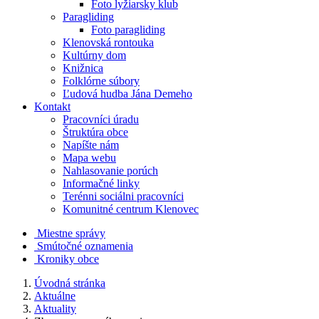
Foto lyžiarsky klub
Paragliding
Foto paragliding
Klenovská rontouka
Kultúrny dom
Knižnica
Folklórne súbory
Ľudová hudba Jána Demeho
Kontakt
Pracovníci úradu
Štruktúra obce
Napíšte nám
Mapa webu
Nahlasovanie porúch
Informačné linky
Terénni sociálni pracovníci
Komunitné centrum Klenovec
Miestne správy
Smútočné oznamenia
Kroniky obce
Úvodná stránka
Aktuálne
Aktuality