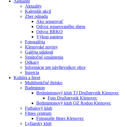
Aktuálne
Aktuality
Kalendár akcií
Zber odpadu
Ako separovať
Odvoz separovaného zberu
Odvoz BRKO
Výkup papiera
Fotogaléria
Klenovské noviny
Galéria udalostí
Smútočné oznámenia
Odkazy
Informácie pre návštevníkov obce
Inzercia
Kultúra a šport
Multifunkčné ihrisko
Badminton
Bedmintonový klub TJ Družstevník Klenovec
Foto Družstevnik Klenovec
Bedmintonový klub OZ Rodon Klenovec
Futbalový klub
Fitnes centrum
Fotografie fitnes Klenovec
Lyžiarsky klub