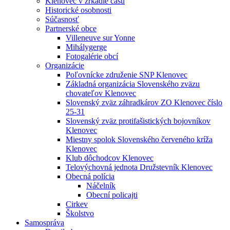
Klenovec v zrkadle času
Historické osobnosti
Súčasnosť
Partnerské obce
Villeneuve sur Yonne
Mihálygerge
Fotogalérie obcí
Organizácie
Poľovnícke združenie SNP Klenovec
Základná organizácia Slovenského zväzu
chovateľov Klenovec
Slovenský zväz záhradkárov ZO Klenovec číslo
25-31
Slovenský zväz protifašistických bojovníkov
Klenovec
Miestny spolok Slovenského červeného kríža
Klenovec
Klub dôchodcov Klenovec
Telovýchovná jednota Družstevník Klenovec
Obecná polícia
Náčelník
Obecní policajti
Cirkev
Školstvo
Samospráva