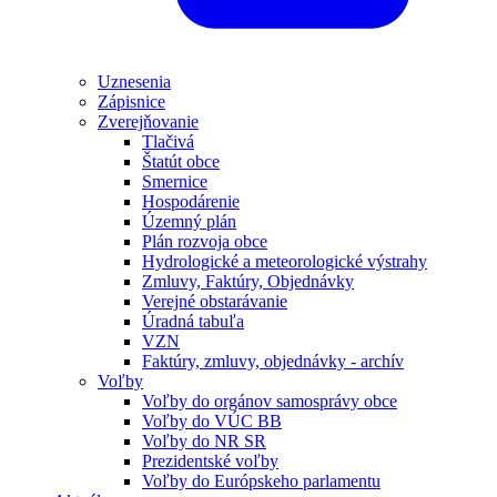
Uznesenia
Zápisnice
Zverejňovanie
Tlačivá
Štatút obce
Smernice
Hospodárenie
Územný plán
Plán rozvoja obce
Hydrologické a meteorologické výstrahy
Zmluvy, Faktúry, Objednávky
Verejné obstarávanie
Úradná tabuľa
VZN
Faktúry, zmluvy, objednávky - archív
Voľby
Voľby do orgánov samosprávy obce
Voľby do VÚC BB
Voľby do NR SR
Prezidentské voľby
Voľby do Európskeho parlamentu