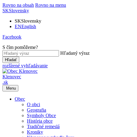
Rovno na obsah
Rovno na menu
SK
Slovensky
SK
Slovensky
EN
English
Facebook
S čím pomôžeme?
Hľadaný výraz
Hľadať
rozšírené vyhľadávanie
Klenovec
.sk
Menu
Obec
O obci
Geografia
Symboly Obce
História obce
Tradičné remeslá
Kroniky