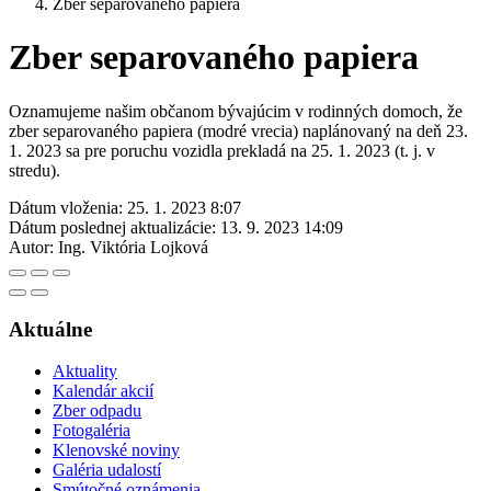
Zber separovaného papiera
Zber separovaného papiera
Oznamujeme našim občanom bývajúcim v rodinných domoch, že
zber separovaného papiera (modré vrecia) naplánovaný na deň 23.
1. 2023 sa pre poruchu vozidla prekladá na 25. 1. 2023 (t. j. v
stredu).
Dátum vloženia:
25. 1. 2023 8:07
Dátum poslednej aktualizácie:
13. 9. 2023 14:09
Autor:
Ing. Viktória Lojková
Aktuálne
Aktuality
Kalendár akcií
Zber odpadu
Fotogaléria
Klenovské noviny
Galéria udalostí
Smútočné oznámenia