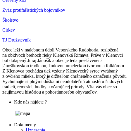
Červený kríž
Zväz protifašistických bojovníkov
Školstvo
Cirkev
TJ Družstevník
Obec leží v malebnom údolí Veporského Rudohoria, rozložená
na obidvoch brehoch rieky Klenovská Rimava. Práve v Klenovci
bol dolapený Juraj Jánošík a obec je teda preslávenená
jánošíkovskou tradíciou, ľudovou umeleckou tvorbou a folklórom.
Z Klenovca pochádza tiež vzácny Klenovecký syrec vyrábaný
z ovčieho mlieka, ktorý je držiteľom chráneného označenia pôvodu
Vychutnajte si plnými dúškami neodolateľnú atmosféru ľudových
tradícií, remesiel, hudby a očarujúcej prírody. Víta vás obec so
zaujímavou históriou a pohostinnosťou obyvateľov.
Kde nás nájdete ?
Dokumenty
Uznesenia