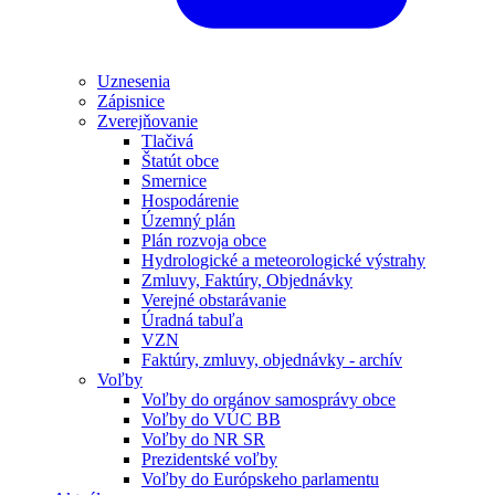
Uznesenia
Zápisnice
Zverejňovanie
Tlačivá
Štatút obce
Smernice
Hospodárenie
Územný plán
Plán rozvoja obce
Hydrologické a meteorologické výstrahy
Zmluvy, Faktúry, Objednávky
Verejné obstarávanie
Úradná tabuľa
VZN
Faktúry, zmluvy, objednávky - archív
Voľby
Voľby do orgánov samosprávy obce
Voľby do VÚC BB
Voľby do NR SR
Prezidentské voľby
Voľby do Európskeho parlamentu