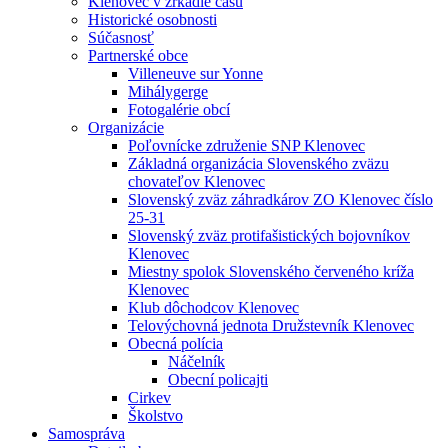
Klenovec v zrkadle času
Historické osobnosti
Súčasnosť
Partnerské obce
Villeneuve sur Yonne
Mihálygerge
Fotogalérie obcí
Organizácie
Poľovnícke združenie SNP Klenovec
Základná organizácia Slovenského zväzu
chovateľov Klenovec
Slovenský zväz záhradkárov ZO Klenovec číslo
25-31
Slovenský zväz protifašistických bojovníkov
Klenovec
Miestny spolok Slovenského červeného kríža
Klenovec
Klub dôchodcov Klenovec
Telovýchovná jednota Družstevník Klenovec
Obecná polícia
Náčelník
Obecní policajti
Cirkev
Školstvo
Samospráva