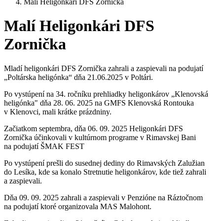
Malí Heligonkári DFS Zornička
Malí Heligonkári DFS
Zornička
Mladí heligonkári DFS Zornička zahrali a zaspievali na podujatí
„Poltárska heligónka“ dňa 21.06.2025 v Poltári.
Po vystúpení na 34. ročníku prehliadky heligonkárov „Klenovská
heligónka" dňa 28. 06. 2025 na GMFS Klenovská Rontouka
v Klenovci, mali krátke prázdniny.
Začiatkom septembra, dňa 06. 09. 2025 Heligonkári DFS
Zornička účinkovali v kultúrnom programe v Rimavskej Bani
na podujatí ŠMAK FEST
Po vystúpení prešli do susednej dediny do Rimavských Zalužian
do Lesíka, kde sa konalo Stretnutie heligonkárov, kde tiež zahrali
a zaspievali.
Dňa 09. 09. 2025 zahrali a zaspievali v Penzióne na Ráztočnom
na podujatí ktoré organizovala MAS Malohont.