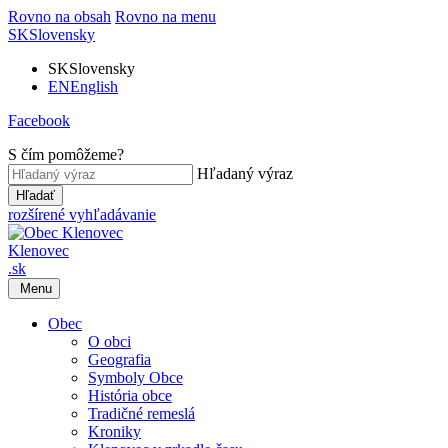
Rovno na obsah
Rovno na menu
SK
Slovensky
SK
Slovensky
EN
English
Facebook
S čím pomôžeme?
Hľadaný výraz
Hľadať
rozšírené vyhľadávanie
Klenovec
.sk
Menu
Obec
O obci
Geografia
Symboly Obce
História obce
Tradičné remeslá
Kroniky