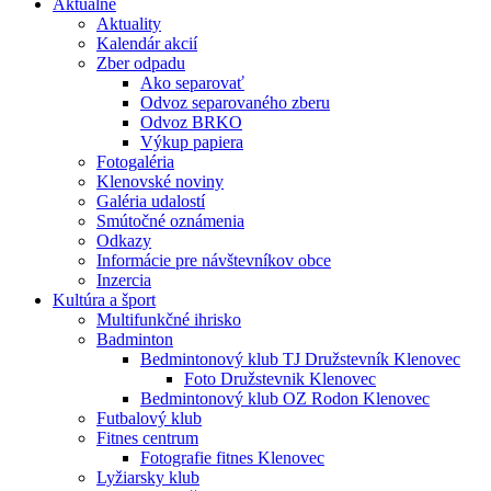
Aktuálne
Aktuality
Kalendár akcií
Zber odpadu
Ako separovať
Odvoz separovaného zberu
Odvoz BRKO
Výkup papiera
Fotogaléria
Klenovské noviny
Galéria udalostí
Smútočné oznámenia
Odkazy
Informácie pre návštevníkov obce
Inzercia
Kultúra a šport
Multifunkčné ihrisko
Badminton
Bedmintonový klub TJ Družstevník Klenovec
Foto Družstevnik Klenovec
Bedmintonový klub OZ Rodon Klenovec
Futbalový klub
Fitnes centrum
Fotografie fitnes Klenovec
Lyžiarsky klub