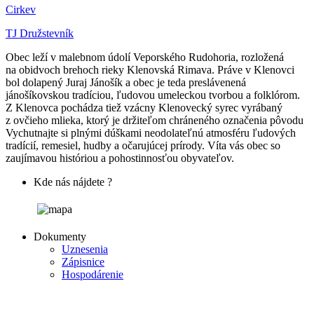
Cirkev
TJ Družstevník
Obec leží v malebnom údolí Veporského Rudohoria, rozložená
na obidvoch brehoch rieky Klenovská Rimava. Práve v Klenovci
bol dolapený Juraj Jánošík a obec je teda preslávenená
jánošíkovskou tradíciou, ľudovou umeleckou tvorbou a folklórom.
Z Klenovca pochádza tiež vzácny Klenovecký syrec vyrábaný
z ovčieho mlieka, ktorý je držiteľom chráneného označenia pôvodu
Vychutnajte si plnými dúškami neodolateľnú atmosféru ľudových
tradícií, remesiel, hudby a očarujúcej prírody. Víta vás obec so
zaujímavou históriou a pohostinnosťou obyvateľov.
Kde nás nájdete ?
Dokumenty
Uznesenia
Zápisnice
Hospodárenie