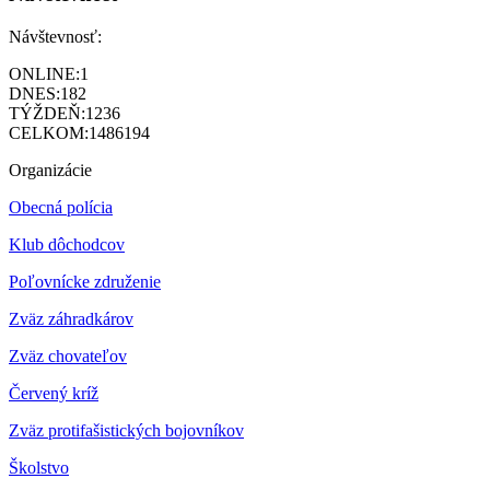
Návštevnosť:
ONLINE:
1
DNES:
182
TÝŽDEŇ:
1236
CELKOM:
1486194
Organizácie
Obecná polícia
Klub dôchodcov
Poľovnícke združenie
Zväz záhradkárov
Z
väz chovateľov
Červený kríž
Zväz protifašistických bojovníkov
Školstvo