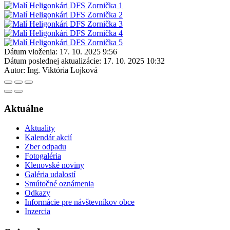
Dátum vloženia:
17. 10. 2025 9:56
Dátum poslednej aktualizácie:
17. 10. 2025 10:32
Autor:
Ing. Viktória Lojková
Aktuálne
Aktuality
Kalendár akcií
Zber odpadu
Fotogaléria
Klenovské noviny
Galéria udalostí
Smútočné oznámenia
Odkazy
Informácie pre návštevníkov obce
Inzercia