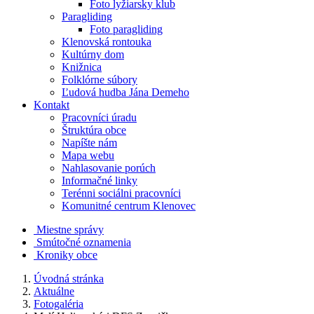
Foto lyžiarsky klub
Paragliding
Foto paragliding
Klenovská rontouka
Kultúrny dom
Knižnica
Folklórne súbory
Ľudová hudba Jána Demeho
Kontakt
Pracovníci úradu
Štruktúra obce
Napíšte nám
Mapa webu
Nahlasovanie porúch
Informačné linky
Terénni sociálni pracovníci
Komunitné centrum Klenovec
Miestne správy
Smútočné oznamenia
Kroniky obce
Úvodná stránka
Aktuálne
Fotogaléria