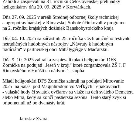
Zahrali a zaspievali na 31. ročníku Celoslovenskej prehliadky
heligonkárov dňa 20. 09. 2025 v Korytárkach.
Dňa 27. 09. 2025 v areáli Strednej odbornej školy technickej
a agropotravinárskej v Rimavskej Sobote účinkovali v programe
na 2. ročníku krajských dožiniek Banskobystrického kraja
Dňa 04. 10. 2025 sa zúčastnili 25. ročníka Cezhraničného festivalu
netradičných hudobných nástrojov „Návraty k hudobným
tradíciám“ v partnerskej obci Mihálygérge v Maďarsku.
Dňa 9. 10. 2025 zahrali a zaspievali mladí heligonkári DFS
Zornička na podujatí „Jeseň v kroji“ ktoré zorganizovala ZŠ J. F.
Rimavského v Hnúšti na nádvorí 1. stupňa.
Mladí heligonkári DFS Zornička zahrali na podujatí Mitrovanie
2025 na Salaši pod Maginhradom vo Veľkých Teriakovciach
-
valaské hody či sviatok ovčiarov sa viaže na deň svätého Demetera
alebo Mitra, kedy sa končí pastierska sezóna. Tento starý zvyk si
pripomenuli už po dvanásty krát
.
Jaroslav Zvara