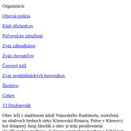
Organizácie
Obecná polícia
Klub dôchodcov
Poľovnícke združenie
Zväz záhradkárov
Z
väz chovateľov
Červený kríž
Zväz protifašistických bojovníkov
Školstvo
Cirkev
TJ Družstevník
Obec leží v malebnom údolí Veporského Rudohoria, rozložená
na obidvoch brehoch rieky Klenovská Rimava. Práve v Klenovci
bol dolapený Juraj Jánošík a obec je teda preslávenená