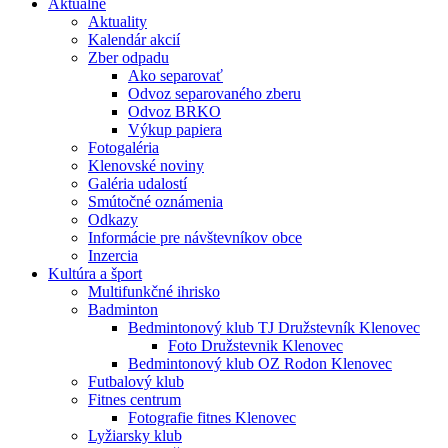
Aktuálne
Aktuality
Kalendár akcií
Zber odpadu
Ako separovať
Odvoz separovaného zberu
Odvoz BRKO
Výkup papiera
Fotogaléria
Klenovské noviny
Galéria udalostí
Smútočné oznámenia
Odkazy
Informácie pre návštevníkov obce
Inzercia
Kultúra a šport
Multifunkčné ihrisko
Badminton
Bedmintonový klub TJ Družstevník Klenovec
Foto Družstevnik Klenovec
Bedmintonový klub OZ Rodon Klenovec
Futbalový klub
Fitnes centrum
Fotografie fitnes Klenovec
Lyžiarsky klub