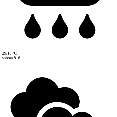
29/18 °C
sobota
8. 8.