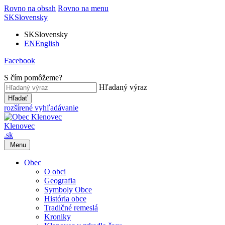
Rovno na obsah
Rovno na menu
SK
Slovensky
SK
Slovensky
EN
English
Facebook
S čím pomôžeme?
Hľadaný výraz
Hľadať
rozšírené vyhľadávanie
Klenovec
.sk
Menu
Obec
O obci
Geografia
Symboly Obce
História obce
Tradičné remeslá
Kroniky