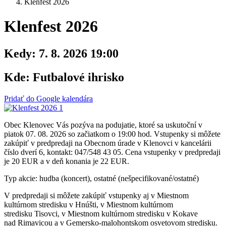
Klenfest 2026
Klenfest 2026
Kedy:
7. 8. 2026 19:00
Kde:
Futbalové ihrisko
Pridať do Google kalendára
Obec Klenovec Vás pozýva na podujatie, ktoré sa uskutoční v
piatok 07. 08. 2026 so začiatkom o 19:00 hod. Vstupenky si môžete
zakúpiť v predpredaji na Obecnom úrade v Klenovci v kancelárii
číslo dverí 6, kontakt: 047/548 43 05. Cena vstupenky v predpredaji
je 20 EUR a v deň konania je 22 EUR.
Typ akcie: hudba (koncert), ostatné (nešpecifikované/ostatné)
V predpredaji si môžete zakúpiť vstupenky aj v Miestnom
kultúrnom stredisku v Hnúšti, v Miestnom kultúrnom
stredisku Tisovci, v Miestnom kultúrnom stredisku v Kokave
nad Rimavicou a v Gemersko-malohontskom osvetovom stredisku.