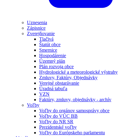
Uznesenia
Zápisnice
Zverejňovanie
Tlačivá
Štatút obce
Smernice
Hospodárenie
Územný plán
Plán rozvoja obce
Hydrologické a meteorologické výstrahy
Zmluvy, Faktúry, Objednávky
Verejné obstarávanie
Úradná tabuľa
VZN
Faktúry, zmluvy, objednávky - archív
Voľby
Voľby do orgánov samosprávy obce
Voľby do VÚC BB
Voľby do NR SR
Prezidentské voľby
Voľby do Európskeho parlamentu