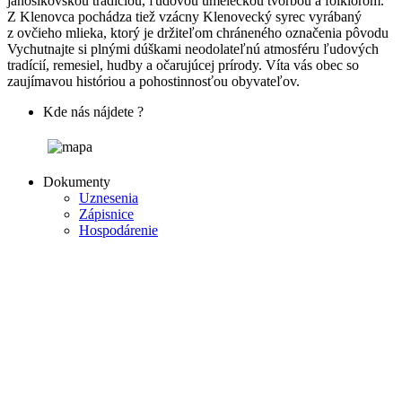
jánošíkovskou tradíciou, ľudovou umeleckou tvorbou a folklórom.
Z Klenovca pochádza tiež vzácny Klenovecký syrec vyrábaný
z ovčieho mlieka, ktorý je držiteľom chráneného označenia pôvodu
Vychutnajte si plnými dúškami neodolateľnú atmosféru ľudových
tradícií, remesiel, hudby a očarujúcej prírody. Víta vás obec so
zaujímavou históriou a pohostinnosťou obyvateľov.
Kde nás nájdete ?
Dokumenty
Uznesenia
Zápisnice
Hospodárenie