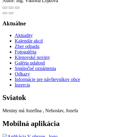
Autor:
Ing. Viktória Lojková
Aktuálne
Aktuality
Kalendár akcií
Zber odpadu
Fotogaléria
Klenovské noviny
Galéria udalostí
Smútočné oznámenia
Odkazy
Informácie pre návštevníkov obce
Inzercia
Sviatok
Meniny má
Jozefína
, Nehoslav, Jozefa
Mobilná aplikácia