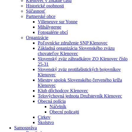
Klenovec v zrkadle času
Historické osobnosti
Súčasnosť
Partnerské obce
Villeneuve sur Yonne
Mihálygerge
Fotogalérie obcí
Organizácie
Poľovnícke združenie SNP Klenovec
Základná organizácia Slovenského zväzu
chovateľov Klenovec
Slovenský zväz záhradkárov ZO Klenovec číslo
25-31
Slovenský zväz protifašistických bojovníkov
Klenovec
Miestny spolok Slovenského červeného kríža
Klenovec
Klub dôchodcov Klenovec
Telovýchovná jednota Družstevník Klenovec
Obecná polícia
Náčelník
Obecní policajti
Cirkev
Školstvo
Samospráva