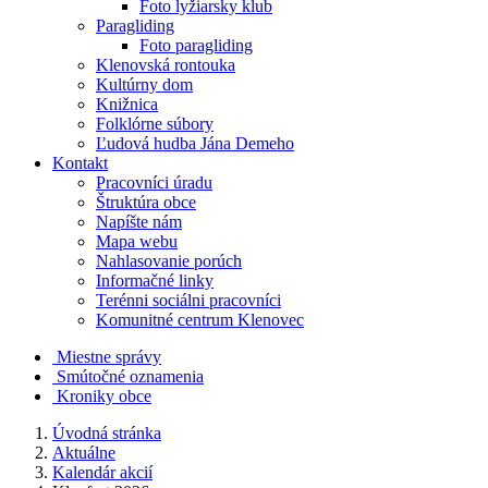
Foto lyžiarsky klub
Paragliding
Foto paragliding
Klenovská rontouka
Kultúrny dom
Knižnica
Folklórne súbory
Ľudová hudba Jána Demeho
Kontakt
Pracovníci úradu
Štruktúra obce
Napíšte nám
Mapa webu
Nahlasovanie porúch
Informačné linky
Terénni sociálni pracovníci
Komunitné centrum Klenovec
Miestne správy
Smútočné oznamenia
Kroniky obce
Úvodná stránka
Aktuálne
Kalendár akcií