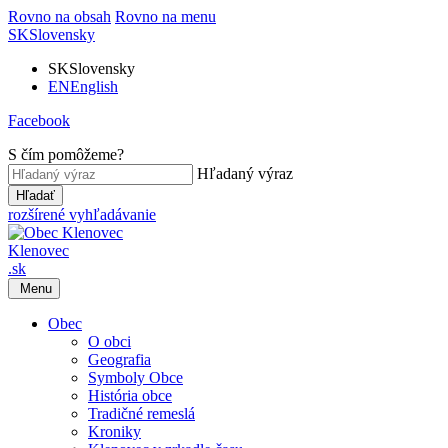
Rovno na obsah
Rovno na menu
SK
Slovensky
SK
Slovensky
EN
English
Facebook
S čím pomôžeme?
Hľadaný výraz
Hľadať
rozšírené vyhľadávanie
Klenovec
.sk
Menu
Obec
O obci
Geografia
Symboly Obce
História obce
Tradičné remeslá
Kroniky