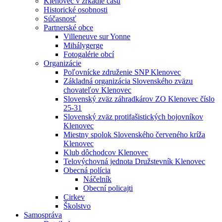
Klenovec v zrkadle času
Historické osobnosti
Súčasnosť
Partnerské obce
Villeneuve sur Yonne
Mihálygerge
Fotogalérie obcí
Organizácie
Poľovnícke združenie SNP Klenovec
Základná organizácia Slovenského zväzu
chovateľov Klenovec
Slovenský zväz záhradkárov ZO Klenovec číslo
25-31
Slovenský zväz protifašistických bojovníkov
Klenovec
Miestny spolok Slovenského červeného kríža
Klenovec
Klub dôchodcov Klenovec
Telovýchovná jednota Družstevník Klenovec
Obecná polícia
Náčelník
Obecní policajti
Cirkev
Školstvo
Samospráva