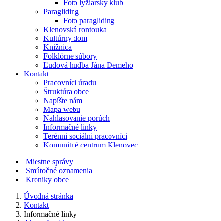
Foto lyžiarsky klub
Paragliding
Foto paragliding
Klenovská rontouka
Kultúrny dom
Knižnica
Folklórne súbory
Ľudová hudba Jána Demeho
Kontakt
Pracovníci úradu
Štruktúra obce
Napíšte nám
Mapa webu
Nahlasovanie porúch
Informačné linky
Terénni sociálni pracovníci
Komunitné centrum Klenovec
Miestne správy
Smútočné oznamenia
Kroniky obce
Úvodná stránka
Kontakt
Informačné linky