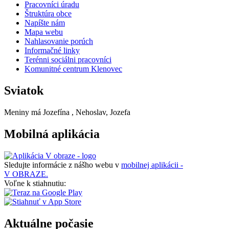
Pracovníci úradu
Štruktúra obce
Napíšte nám
Mapa webu
Nahlasovanie porúch
Informačné linky
Terénni sociálni pracovníci
Komunitné centrum Klenovec
Sviatok
Meniny má
Jozefína
, Nehoslav, Jozefa
Mobilná aplikácia
Sledujte informácie z nášho webu v
mobilnej aplikácii -
V OBRAZE.
Voľne k stiahnutiu:
Aktuálne počasie