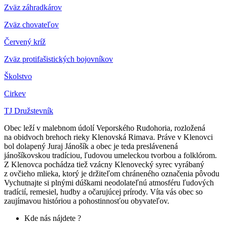
Zväz záhradkárov
Z
väz chovateľov
Červený kríž
Zväz protifašistických bojovníkov
Školstvo
Cirkev
TJ Družstevník
Obec leží v malebnom údolí Veporského Rudohoria, rozložená
na obidvoch brehoch rieky Klenovská Rimava. Práve v Klenovci
bol dolapený Juraj Jánošík a obec je teda preslávenená
jánošíkovskou tradíciou, ľudovou umeleckou tvorbou a folklórom.
Z Klenovca pochádza tiež vzácny Klenovecký syrec vyrábaný
z ovčieho mlieka, ktorý je držiteľom chráneného označenia pôvodu
Vychutnajte si plnými dúškami neodolateľnú atmosféru ľudových
tradícií, remesiel, hudby a očarujúcej prírody. Víta vás obec so
zaujímavou históriou a pohostinnosťou obyvateľov.
Kde nás nájdete ?