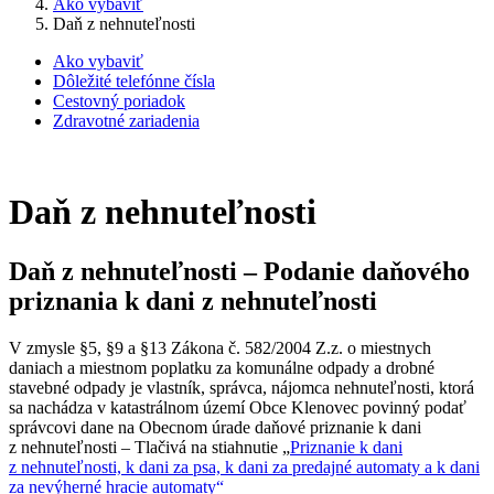
Ako vybaviť
Daň z nehnuteľnosti
Ako vybaviť
Dôležité telefónne čísla
Cestovný poriadok
Zdravotné zariadenia
Daň z nehnuteľnosti
Daň z nehnuteľnosti – Podanie daňového
priznania k dani z nehnuteľnosti
V zmysle §5, §9 a §13 Zákona č. 582/2004 Z.z. o miestnych
daniach a miestnom poplatku za komunálne odpady a drobné
stavebné odpady je vlastník, správca, nájomca nehnuteľnosti, ktorá
sa nachádza v katastrálnom území Obce Klenovec povinný podať
správcovi dane na Obecnom úrade daňové priznanie k dani
z nehnuteľnosti – Tlačivá na stiahnutie „
Priznanie k dani
z nehnuteľnosti, k dani za psa, k dani za predajné automaty a k dani
za nevýherné hracie automaty“