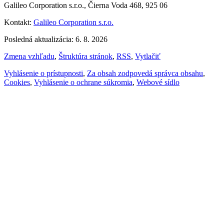
Galileo Corporation s.r.o., Čierna Voda 468, 925 06
Kontakt:
Galileo Corporation s.r.o.
Posledná aktualizácia: 6. 8. 2026
Zmena vzhľadu
,
Štruktúra stránok
,
RSS
,
Vytlačiť
Vyhlásenie o prístupnosti
,
Za obsah zodpovedá správca obsahu
,
Cookies
,
Vyhlásenie o ochrane súkromia
,
Webové sídlo