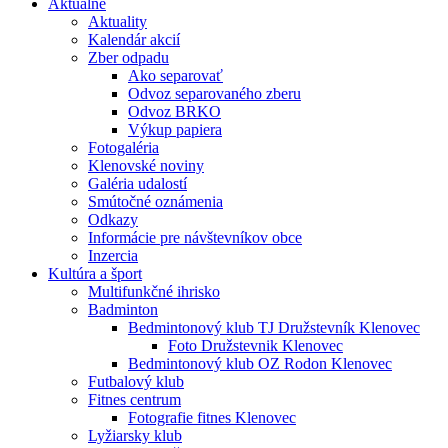
Aktuálne
Aktuality
Kalendár akcií
Zber odpadu
Ako separovať
Odvoz separovaného zberu
Odvoz BRKO
Výkup papiera
Fotogaléria
Klenovské noviny
Galéria udalostí
Smútočné oznámenia
Odkazy
Informácie pre návštevníkov obce
Inzercia
Kultúra a šport
Multifunkčné ihrisko
Badminton
Bedmintonový klub TJ Družstevník Klenovec
Foto Družstevnik Klenovec
Bedmintonový klub OZ Rodon Klenovec
Futbalový klub
Fitnes centrum
Fotografie fitnes Klenovec
Lyžiarsky klub