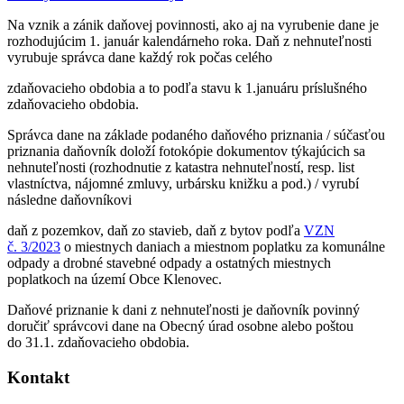
Na vznik a zánik daňovej povinnosti, ako aj na vyrubenie dane je
rozhodujúcim 1. január kalendárneho roka. Daň z nehnuteľnosti
vyrubuje správca dane každý rok počas celého
zdaňovacieho obdobia a to podľa stavu k 1.januáru príslušného
zdaňovacieho obdobia.
Správca dane na základe podaného daňového priznania / súčasťou
priznania daňovník doloží fotokópie dokumentov týkajúcich sa
nehnuteľnosti (rozhodnutie z katastra nehnuteľností, resp. list
vlastníctva, nájomné zmluvy, urbársku knižku a pod.) / vyrubí
následne daňovníkovi
daň z pozemkov, daň zo stavieb, daň z bytov podľa
VZN
č. 3/2023
o miestnych daniach a miestnom poplatku za komunálne
odpady a drobné stavebné odpady a ostatných miestnych
poplatkoch na území Obce Klenovec.
Daňové priznanie k dani z nehnuteľnosti je daňovník povinný
doručiť správcovi dane na Obecný úrad osobne alebo poštou
do 31.1. zdaňovacieho obdobia.
Kontakt