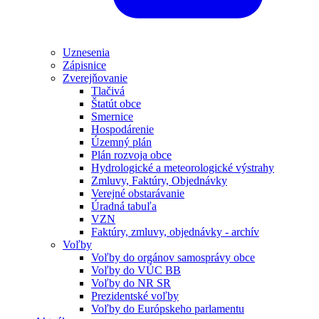
Uznesenia
Zápisnice
Zverejňovanie
Tlačivá
Štatút obce
Smernice
Hospodárenie
Územný plán
Plán rozvoja obce
Hydrologické a meteorologické výstrahy
Zmluvy, Faktúry, Objednávky
Verejné obstarávanie
Úradná tabuľa
VZN
Faktúry, zmluvy, objednávky - archív
Voľby
Voľby do orgánov samosprávy obce
Voľby do VÚC BB
Voľby do NR SR
Prezidentské voľby
Voľby do Európskeho parlamentu