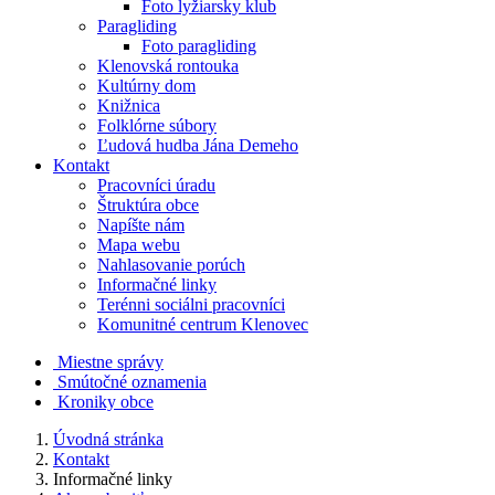
Foto lyžiarsky klub
Paragliding
Foto paragliding
Klenovská rontouka
Kultúrny dom
Knižnica
Folklórne súbory
Ľudová hudba Jána Demeho
Kontakt
Pracovníci úradu
Štruktúra obce
Napíšte nám
Mapa webu
Nahlasovanie porúch
Informačné linky
Terénni sociálni pracovníci
Komunitné centrum Klenovec
Miestne správy
Smútočné oznamenia
Kroniky obce
Úvodná stránka
Kontakt
Informačné linky