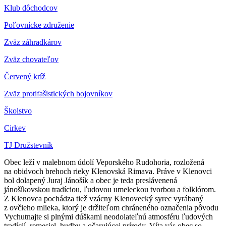
Klub dôchodcov
Poľovnícke združenie
Zväz záhradkárov
Z
väz chovateľov
Červený kríž
Zväz protifašistických bojovníkov
Školstvo
Cirkev
TJ Družstevník
Obec leží v malebnom údolí Veporského Rudohoria, rozložená
na obidvoch brehoch rieky Klenovská Rimava. Práve v Klenovci
bol dolapený Juraj Jánošík a obec je teda preslávenená
jánošíkovskou tradíciou, ľudovou umeleckou tvorbou a folklórom.
Z Klenovca pochádza tiež vzácny Klenovecký syrec vyrábaný
z ovčieho mlieka, ktorý je držiteľom chráneného označenia pôvodu
Vychutnajte si plnými dúškami neodolateľnú atmosféru ľudových
tradícií, remesiel, hudby a očarujúcej prírody. Víta vás obec so