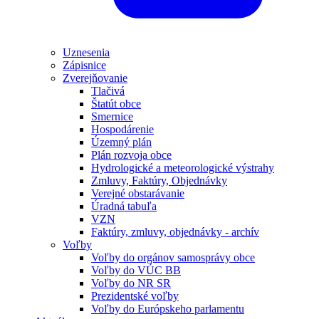
Uznesenia
Zápisnice
Zverejňovanie
Tlačivá
Štatút obce
Smernice
Hospodárenie
Územný plán
Plán rozvoja obce
Hydrologické a meteorologické výstrahy
Zmluvy, Faktúry, Objednávky
Verejné obstarávanie
Úradná tabuľa
VZN
Faktúry, zmluvy, objednávky - archív
Voľby
Voľby do orgánov samosprávy obce
Voľby do VÚC BB
Voľby do NR SR
Prezidentské voľby
Voľby do Európskeho parlamentu