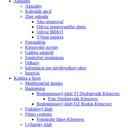
Aktuálne
Aktuality
Kalendár akcií
Zber odpadu
Ako separovať
Odvoz separovaného zberu
Odvoz BRKO
Výkup papiera
Fotogaléria
Klenovské noviny
Galéria udalostí
Smútočné oznámenia
Odkazy
Informácie pre návštevníkov obce
Inzercia
Kultúra a šport
Multifunkčné ihrisko
Badminton
Bedmintonový klub TJ Družstevník Klenovec
Foto Družstevnik Klenovec
Bedmintonový klub OZ Rodon Klenovec
Futbalový klub
Fitnes centrum
Fotografie fitnes Klenovec
Lyžiarsky klub