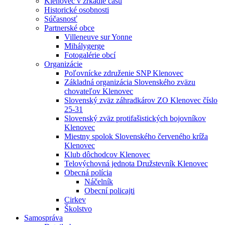
Klenovec v zrkadle času
Historické osobnosti
Súčasnosť
Partnerské obce
Villeneuve sur Yonne
Mihálygerge
Fotogalérie obcí
Organizácie
Poľovnícke združenie SNP Klenovec
Základná organizácia Slovenského zväzu
chovateľov Klenovec
Slovenský zväz záhradkárov ZO Klenovec číslo
25-31
Slovenský zväz protifašistických bojovníkov
Klenovec
Miestny spolok Slovenského červeného kríža
Klenovec
Klub dôchodcov Klenovec
Telovýchovná jednota Družstevník Klenovec
Obecná polícia
Náčelník
Obecní policajti
Cirkev
Školstvo
Samospráva