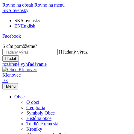
Rovno na obsah
Rovno na menu
SK
Slovensky
SK
Slovensky
EN
English
Facebook
S čím pomôžeme?
Hľadaný výraz
Hľadať
rozšírené vyhľadávanie
Klenovec
.sk
Menu
Obec
O obci
Geografia
Symboly Obce
História obce
Tradičné remeslá
Kroniky