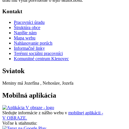
úrad mu vydá potvrdenie o tejto skutočnosti.
Kontakt
Pracovníci úradu
Štruktúra obce
Napíšte nám
Mapa webu
Nahlasovanie porúch
Informačné linky
Terénni sociálni pracovníci
Komunitné centrum Klenovec
Sviatok
Meniny má
Jozefína
, Nehoslav, Jozefa
Mobilná aplikácia
Sledujte informácie z nášho webu v
mobilnej aplikácii -
V OBRAZE.
Voľne k stiahnutiu: