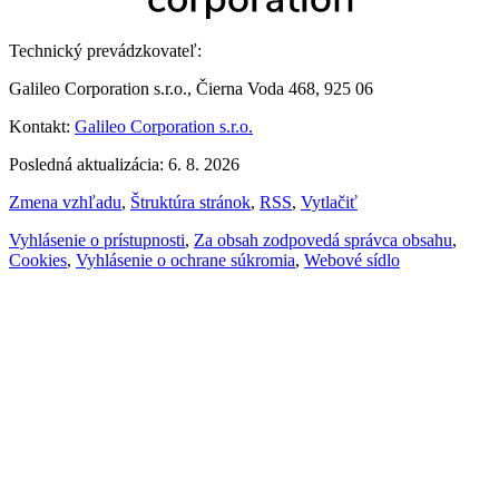
Technický prevádzkovateľ:
Galileo Corporation s.r.o., Čierna Voda 468, 925 06
Kontakt:
Galileo Corporation s.r.o.
Posledná aktualizácia: 6. 8. 2026
Zmena vzhľadu
,
Štruktúra stránok
,
RSS
,
Vytlačiť
Vyhlásenie o prístupnosti
,
Za obsah zodpovedá správca obsahu
,
Cookies
,
Vyhlásenie o ochrane súkromia
,
Webové sídlo