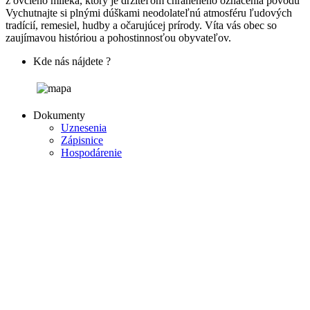
z ovčieho mlieka, ktorý je držiteľom chráneného označenia pôvodu
Vychutnajte si plnými dúškami neodolateľnú atmosféru ľudových
tradícií, remesiel, hudby a očarujúcej prírody. Víta vás obec so
zaujímavou históriou a pohostinnosťou obyvateľov.
Kde nás nájdete ?
Dokumenty
Uznesenia
Zápisnice
Hospodárenie