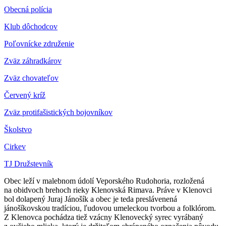
Obecná polícia
Klub dôchodcov
Poľovnícke združenie
Zväz záhradkárov
Z
väz chovateľov
Červený kríž
Zväz protifašistických bojovníkov
Školstvo
Cirkev
TJ Družstevník
Obec leží v malebnom údolí Veporského Rudohoria, rozložená
na obidvoch brehoch rieky Klenovská Rimava. Práve v Klenovci
bol dolapený Juraj Jánošík a obec je teda preslávenená
jánošíkovskou tradíciou, ľudovou umeleckou tvorbou a folklórom.
Z Klenovca pochádza tiež vzácny Klenovecký syrec vyrábaný