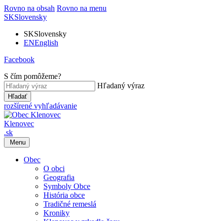
Rovno na obsah
Rovno na menu
SK
Slovensky
SK
Slovensky
EN
English
Facebook
S čím pomôžeme?
Hľadaný výraz
Hľadať
rozšírené vyhľadávanie
Klenovec
.sk
Menu
Obec
O obci
Geografia
Symboly Obce
História obce
Tradičné remeslá
Kroniky