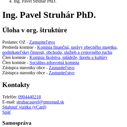
Ing. Pavel Struhár PhD.
Ing. Pavel Struhár PhD.
Úloha v org. štruktúre
Poslanec OZ -
Zastupiteľstvo
Predseda komisie -
Komisia finančná, správy obecného majetku,
podnikateľskej činnosti, obchodu, služieb a cestovného ruchu
Člen komisie -
Komisia školstva, mládeže, športu a kultúry
Člen komisie -
Sociálno-zdravotná komisia
Zástupca starostky obce -
Zastupiteľstvo
Zástupca starostky obce -
Zastupiteľstvo
Kontakty
Telefón:
0904440218
E-mail:
struhar.pavel@pmxmail.sk
Stiahnuť vizitku (vCard)
Späť
Samospráva