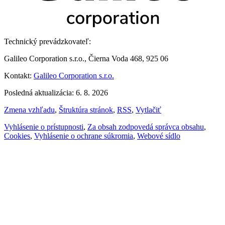
Technický prevádzkovateľ:
Galileo Corporation s.r.o., Čierna Voda 468, 925 06
Kontakt:
Galileo Corporation s.r.o.
Posledná aktualizácia: 6. 8. 2026
Zmena vzhľadu
,
Štruktúra stránok
,
RSS
,
Vytlačiť
Vyhlásenie o prístupnosti
,
Za obsah zodpovedá správca obsahu
,
Cookies
,
Vyhlásenie o ochrane súkromia
,
Webové sídlo