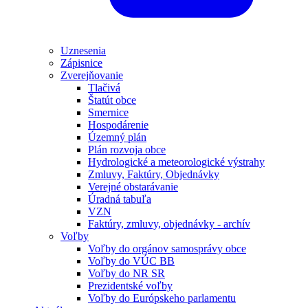
Uznesenia
Zápisnice
Zverejňovanie
Tlačivá
Štatút obce
Smernice
Hospodárenie
Územný plán
Plán rozvoja obce
Hydrologické a meteorologické výstrahy
Zmluvy, Faktúry, Objednávky
Verejné obstarávanie
Úradná tabuľa
VZN
Faktúry, zmluvy, objednávky - archív
Voľby
Voľby do orgánov samosprávy obce
Voľby do VÚC BB
Voľby do NR SR
Prezidentské voľby
Voľby do Európskeho parlamentu