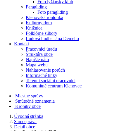
Foto lyžiarsky klub
Paragliding
Foto paragliding
Klenovská rontouka
Kultúrny dom
Knižnica
Folklórne súbory
Ľudová hudba Jána Demeho
Kontakt
Pracovníci úradu
Štruktúra obce
Napíšte nám
Mapa webu
Nahlasovanie porúch
Informačné linky
Terénni sociálni pracovníci
Komunitné centrum Klenovec
Miestne správy
Smútočné oznamenia
Kroniky obce
Úvodná stránka
Samospráva
Detail obce