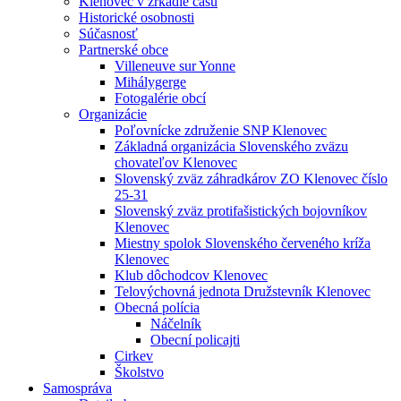
Klenovec v zrkadle času
Historické osobnosti
Súčasnosť
Partnerské obce
Villeneuve sur Yonne
Mihálygerge
Fotogalérie obcí
Organizácie
Poľovnícke združenie SNP Klenovec
Základná organizácia Slovenského zväzu
chovateľov Klenovec
Slovenský zväz záhradkárov ZO Klenovec číslo
25-31
Slovenský zväz protifašistických bojovníkov
Klenovec
Miestny spolok Slovenského červeného kríža
Klenovec
Klub dôchodcov Klenovec
Telovýchovná jednota Družstevník Klenovec
Obecná polícia
Náčelník
Obecní policajti
Cirkev
Školstvo
Samospráva