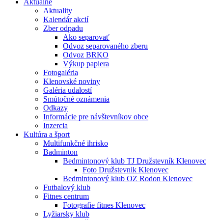
Aktuálne
Aktuality
Kalendár akcií
Zber odpadu
Ako separovať
Odvoz separovaného zberu
Odvoz BRKO
Výkup papiera
Fotogaléria
Klenovské noviny
Galéria udalostí
Smútočné oznámenia
Odkazy
Informácie pre návštevníkov obce
Inzercia
Kultúra a šport
Multifunkčné ihrisko
Badminton
Bedmintonový klub TJ Družstevník Klenovec
Foto Družstevnik Klenovec
Bedmintonový klub OZ Rodon Klenovec
Futbalový klub
Fitnes centrum
Fotografie fitnes Klenovec
Lyžiarsky klub