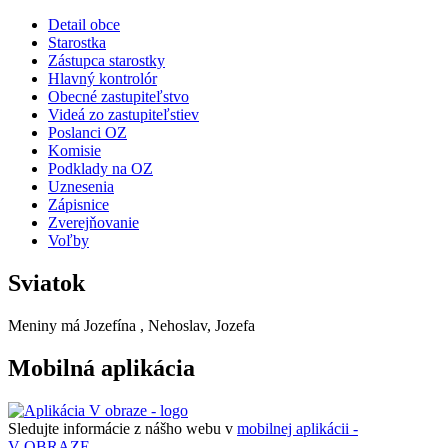
Detail obce
Starostka
Zástupca starostky
Hlavný kontrolór
Obecné zastupiteľstvo
Videá zo zastupiteľstiev
Poslanci OZ
Komisie
Podklady na OZ
Uznesenia
Zápisnice
Zverejňovanie
Voľby
Sviatok
Meniny má
Jozefína
, Nehoslav, Jozefa
Mobilná aplikácia
Sledujte informácie z nášho webu v
mobilnej aplikácii -
V OBRAZE.