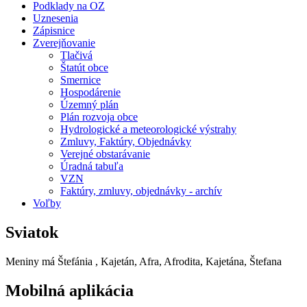
Podklady na OZ
Uznesenia
Zápisnice
Zverejňovanie
Tlačivá
Štatút obce
Smernice
Hospodárenie
Územný plán
Plán rozvoja obce
Hydrologické a meteorologické výstrahy
Zmluvy, Faktúry, Objednávky
Verejné obstarávanie
Úradná tabuľa
VZN
Faktúry, zmluvy, objednávky - archív
Voľby
Sviatok
Meniny má
Štefánia
, Kajetán, Afra, Afrodita, Kajetána, Štefana
Mobilná aplikácia