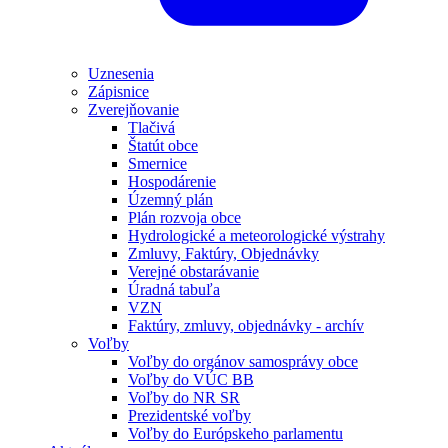
Uznesenia
Zápisnice
Zverejňovanie
Tlačivá
Štatút obce
Smernice
Hospodárenie
Územný plán
Plán rozvoja obce
Hydrologické a meteorologické výstrahy
Zmluvy, Faktúry, Objednávky
Verejné obstarávanie
Úradná tabuľa
VZN
Faktúry, zmluvy, objednávky - archív
Voľby
Voľby do orgánov samosprávy obce
Voľby do VÚC BB
Voľby do NR SR
Prezidentské voľby
Voľby do Európskeho parlamentu