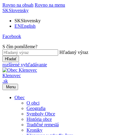
Rovno na obsah
Rovno na menu
SK
Slovensky
SK
Slovensky
EN
English
Facebook
S čím pomôžeme?
Hľadaný výraz
Hľadať
rozšírené vyhľadávanie
Klenovec
.sk
Menu
Obec
O obci
Geografia
Symboly Obce
História obce
Tradičné remeslá
Kroniky