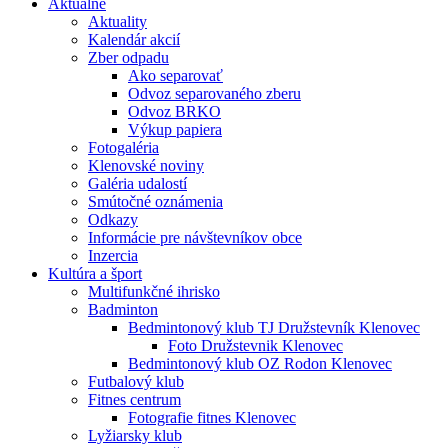
Aktuálne
Aktuality
Kalendár akcií
Zber odpadu
Ako separovať
Odvoz separovaného zberu
Odvoz BRKO
Výkup papiera
Fotogaléria
Klenovské noviny
Galéria udalostí
Smútočné oznámenia
Odkazy
Informácie pre návštevníkov obce
Inzercia
Kultúra a šport
Multifunkčné ihrisko
Badminton
Bedmintonový klub TJ Družstevník Klenovec
Foto Družstevnik Klenovec
Bedmintonový klub OZ Rodon Klenovec
Futbalový klub
Fitnes centrum
Fotografie fitnes Klenovec
Lyžiarsky klub