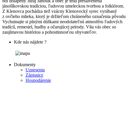
bol dolapený Juraj Jánošík a obec je teda preslávenená
jánošíkovskou tradíciou, ľudovou umeleckou tvorbou a folklórom.
Z Klenovca pochádza tiež vzácny Klenovecký syrec vyrábaný
z ovčieho mlieka, ktorý je držiteľom chráneného označenia pôvodu
Vychutnajte si plnými dúškami neodolateľnú atmosféru ľudových
tradícií, remesiel, hudby a očarujúcej prírody. Víta vás obec so
zaujímavou históriou a pohostinnosťou obyvateľov.
Kde nás nájdete ?
Dokumenty
Uznesenia
Zápisnice
Hospodárenie