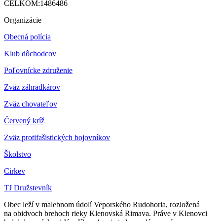
CELKOM:
1486486
Organizácie
Obecná polícia
Klub dôchodcov
Poľovnícke združenie
Zväz záhradkárov
Z
väz chovateľov
Červený kríž
Zväz protifašistických bojovníkov
Školstvo
Cirkev
TJ Družstevník
Obec leží v malebnom údolí Veporského Rudohoria, rozložená
na obidvoch brehoch rieky Klenovská Rimava. Práve v Klenovci