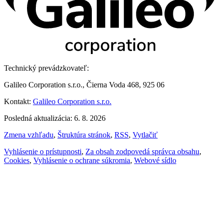
Technický prevádzkovateľ:
Galileo Corporation s.r.o., Čierna Voda 468, 925 06
Kontakt:
Galileo Corporation s.r.o.
Posledná aktualizácia: 6. 8. 2026
Zmena vzhľadu
,
Štruktúra stránok
,
RSS
,
Vytlačiť
Vyhlásenie o prístupnosti
,
Za obsah zodpovedá správca obsahu
,
Cookies
,
Vyhlásenie o ochrane súkromia
,
Webové sídlo