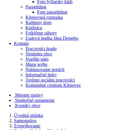
Foto lyžiarsky klub
Paragliding
Foto paragliding
Klenovská rontouka
Kultúrny dom
Knižnica
Folklórne súbory
Ľudová hudba Jána Demeho
Kontakt
Pracovníci úradu
Štruktúra obce
Napíšte nám
Mapa webu
Nahlasovanie porúch
Informačné linky
Terénni sociálni pracovníci
Komunitné centrum Klenovec
Miestne správy
Smútočné oznamenia
Kroniky obce
Úvodná stránka
Samospráva
Zverejňovanie