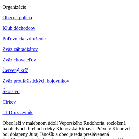
Organizácie
Obecná polícia
Klub dôchodcov
Poľovnícke združenie
Zväz záhradkárov
Z
väz chovateľov
Červený kríž
Zväz protifašistických bojovníkov
Školstvo
Cirkev
TJ Družstevník
Obec leží v malebnom údolí Veporského Rudohoria, rozložená
na obidvoch brehoch rieky Klenovská Rimava. Práve v Klenovci
bol dolapený Juraj Jánošík a obec je teda preslávenená