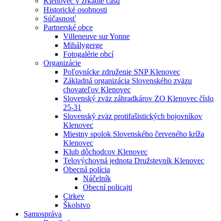
Klenovec v zrkadle času
Historické osobnosti
Súčasnosť
Partnerské obce
Villeneuve sur Yonne
Mihálygerge
Fotogalérie obcí
Organizácie
Poľovnícke združenie SNP Klenovec
Základná organizácia Slovenského zväzu
chovateľov Klenovec
Slovenský zväz záhradkárov ZO Klenovec číslo
25-31
Slovenský zväz protifašistických bojovníkov
Klenovec
Miestny spolok Slovenského červeného kríža
Klenovec
Klub dôchodcov Klenovec
Telovýchovná jednota Družstevník Klenovec
Obecná polícia
Náčelník
Obecní policajti
Cirkev
Školstvo
Samospráva