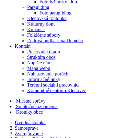
Foto lyžiarsky klub
Paragliding
Foto paragliding
Klenovská rontouka
Kultúrny dom
Knižnica
Folklórne súbory
Ľudová hudba Jána Demeho
Kontakt
Pracovníci úradu
Štruktúra obce
Napíšte nám
Mapa webu
Nahlasovanie porúch
Informačné linky
Terénni sociálni pracovníci
Komunitné centrum Klenovec
Miestne správy
Smútočné oznamenia
Kroniky obce
Úvodná stránka
Samospráva
Zverejňovanie