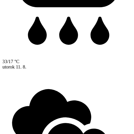
33/17 °C
utorok
11. 8.