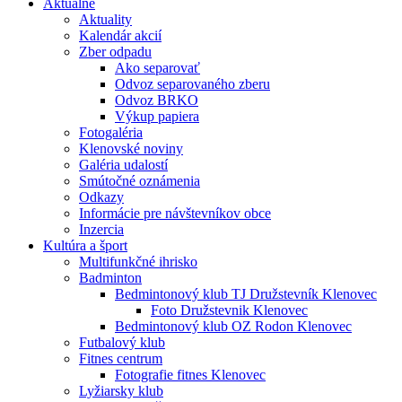
Aktuálne
Aktuality
Kalendár akcií
Zber odpadu
Ako separovať
Odvoz separovaného zberu
Odvoz BRKO
Výkup papiera
Fotogaléria
Klenovské noviny
Galéria udalostí
Smútočné oznámenia
Odkazy
Informácie pre návštevníkov obce
Inzercia
Kultúra a šport
Multifunkčné ihrisko
Badminton
Bedmintonový klub TJ Družstevník Klenovec
Foto Družstevnik Klenovec
Bedmintonový klub OZ Rodon Klenovec
Futbalový klub
Fitnes centrum
Fotografie fitnes Klenovec
Lyžiarsky klub