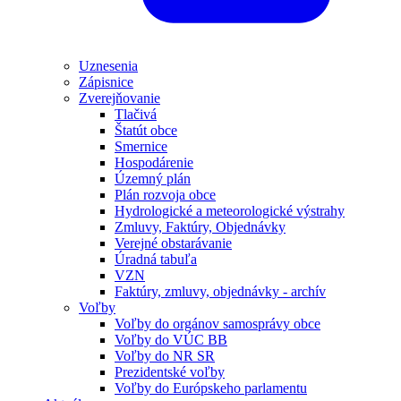
Uznesenia
Zápisnice
Zverejňovanie
Tlačivá
Štatút obce
Smernice
Hospodárenie
Územný plán
Plán rozvoja obce
Hydrologické a meteorologické výstrahy
Zmluvy, Faktúry, Objednávky
Verejné obstarávanie
Úradná tabuľa
VZN
Faktúry, zmluvy, objednávky - archív
Voľby
Voľby do orgánov samosprávy obce
Voľby do VÚC BB
Voľby do NR SR
Prezidentské voľby
Voľby do Európskeho parlamentu