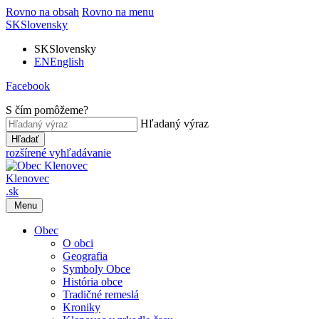
Rovno na obsah
Rovno na menu
SK
Slovensky
SK
Slovensky
EN
English
Facebook
S čím pomôžeme?
Hľadaný výraz
Hľadať
rozšírené vyhľadávanie
Klenovec
.sk
Menu
Obec
O obci
Geografia
Symboly Obce
História obce
Tradičné remeslá
Kroniky