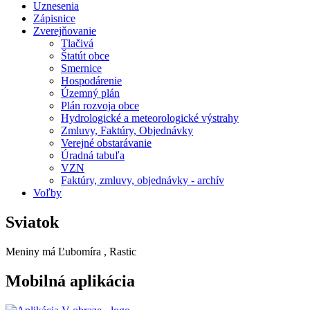
Uznesenia
Zápisnice
Zverejňovanie
Tlačivá
Štatút obce
Smernice
Hospodárenie
Územný plán
Plán rozvoja obce
Hydrologické a meteorologické výstrahy
Zmluvy, Faktúry, Objednávky
Verejné obstarávanie
Úradná tabuľa
VZN
Faktúry, zmluvy, objednávky - archív
Voľby
Sviatok
Meniny má
Ľubomíra
, Rastic
Mobilná aplikácia