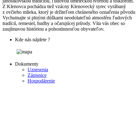
jánošíkovskou tradíciou, ľudovou umeleckou tvorbou a folklórom.
Z Klenovca pochádza tiež vzácny Klenovecký syrec vyrábaný
z ovčieho mlieka, ktorý je držiteľom chráneného označenia pôvodu
Vychutnajte si plnými dúškami neodolateľnú atmosféru ľudových
tradícií, remesiel, hudby a očarujúcej prírody. Víta vás obec so
zaujímavou históriou a pohostinnosťou obyvateľov.
Kde nás nájdete ?
Dokumenty
Uznesenia
Zápisnice
Hospodárenie