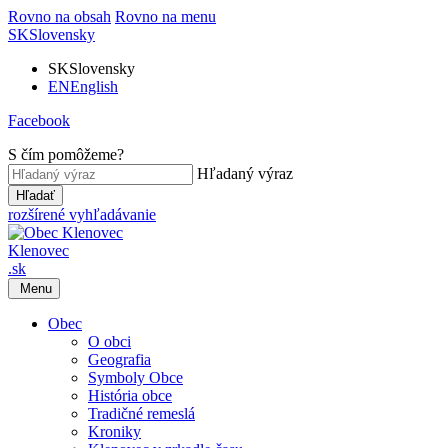
Rovno na obsah
Rovno na menu
SK
Slovensky
SK
Slovensky
EN
English
Facebook
S čím pomôžeme?
Hľadaný výraz
Hľadať
rozšírené vyhľadávanie
Klenovec
.sk
Menu
Obec
O obci
Geografia
Symboly Obce
História obce
Tradičné remeslá
Kroniky