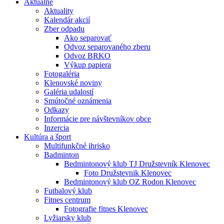
Aktuálne
Aktuality
Kalendár akcií
Zber odpadu
Ako separovať
Odvoz separovaného zberu
Odvoz BRKO
Výkup papiera
Fotogaléria
Klenovské noviny
Galéria udalostí
Smútočné oznámenia
Odkazy
Informácie pre návštevníkov obce
Inzercia
Kultúra a šport
Multifunkčné ihrisko
Badminton
Bedmintonový klub TJ Družstevník Klenovec
Foto Družstevnik Klenovec
Bedmintonový klub OZ Rodon Klenovec
Futbalový klub
Fitnes centrum
Fotografie fitnes Klenovec
Lyžiarsky klub