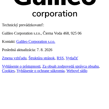
Technický prevádzkovateľ:
Galileo Corporation s.r.o., Čierna Voda 468, 925 06
Kontakt:
Galileo Corporation s.r.o.
Posledná aktualizácia: 7. 8. 2026
Zmena vzhľadu
,
Štruktúra stránok
,
RSS
,
Vytlačiť
Vyhlásenie o prístupnosti
,
Za obsah zodpovedá správca obsahu
,
Cookies
,
Vyhlásenie o ochrane súkromia
,
Webové sídlo