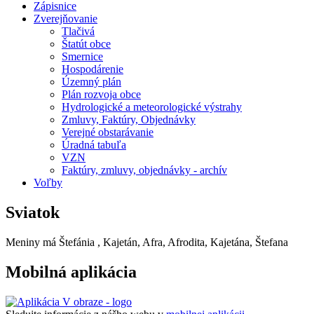
Zápisnice
Zverejňovanie
Tlačivá
Štatút obce
Smernice
Hospodárenie
Územný plán
Plán rozvoja obce
Hydrologické a meteorologické výstrahy
Zmluvy, Faktúry, Objednávky
Verejné obstarávanie
Úradná tabuľa
VZN
Faktúry, zmluvy, objednávky - archív
Voľby
Sviatok
Meniny má
Štefánia
, Kajetán, Afra, Afrodita, Kajetána, Štefana
Mobilná aplikácia