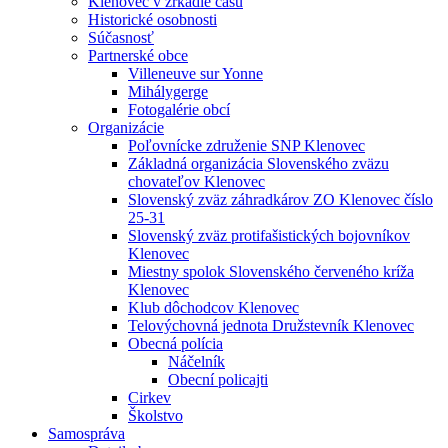
Klenovec v zrkadle času
Historické osobnosti
Súčasnosť
Partnerské obce
Villeneuve sur Yonne
Mihálygerge
Fotogalérie obcí
Organizácie
Poľovnícke združenie SNP Klenovec
Základná organizácia Slovenského zväzu
chovateľov Klenovec
Slovenský zväz záhradkárov ZO Klenovec číslo
25-31
Slovenský zväz protifašistických bojovníkov
Klenovec
Miestny spolok Slovenského červeného kríža
Klenovec
Klub dôchodcov Klenovec
Telovýchovná jednota Družstevník Klenovec
Obecná polícia
Náčelník
Obecní policajti
Cirkev
Školstvo
Samospráva