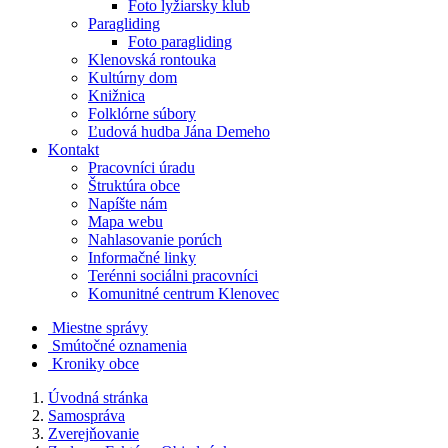
Foto lyžiarsky klub
Paragliding
Foto paragliding
Klenovská rontouka
Kultúrny dom
Knižnica
Folklórne súbory
Ľudová hudba Jána Demeho
Kontakt
Pracovníci úradu
Štruktúra obce
Napíšte nám
Mapa webu
Nahlasovanie porúch
Informačné linky
Terénni sociálni pracovníci
Komunitné centrum Klenovec
Miestne správy
Smútočné oznamenia
Kroniky obce
Úvodná stránka
Samospráva
Zverejňovanie