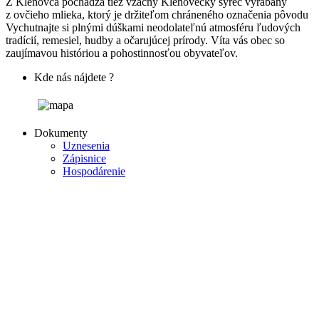
Z Klenovca pochádza tiež vzácny Klenovecký syrec vyrábaný
z ovčieho mlieka, ktorý je držiteľom chráneného označenia pôvodu
Vychutnajte si plnými dúškami neodolateľnú atmosféru ľudových
tradícií, remesiel, hudby a očarujúcej prírody. Víta vás obec so
zaujímavou históriou a pohostinnosťou obyvateľov.
Kde nás nájdete ?
Dokumenty
Uznesenia
Zápisnice
Hospodárenie