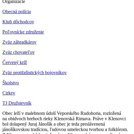
Organizácie
Obecná polícia
Klub dôchodcov
Poľovnícke združenie
Zväz záhradkárov
Z
väz chovateľov
Červený kríž
Zväz protifašistických bojovníkov
Školstvo
Cirkev
TJ Družstevník
Obec leží v malebnom údolí Veporského Rudohoria, rozložená
na obidvoch brehoch rieky Klenovská Rimava. Práve v Klenovci
bol dolapený Juraj Jánošík a obec je teda preslávenená
jánošíkovskou tradíciou, ľudovou umeleckou tvorbou a folklórom.