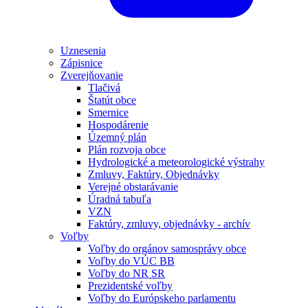
Uznesenia
Zápisnice
Zverejňovanie
Tlačivá
Štatút obce
Smernice
Hospodárenie
Územný plán
Plán rozvoja obce
Hydrologické a meteorologické výstrahy
Zmluvy, Faktúry, Objednávky
Verejné obstarávanie
Úradná tabuľa
VZN
Faktúry, zmluvy, objednávky - archív
Voľby
Voľby do orgánov samosprávy obce
Voľby do VÚC BB
Voľby do NR SR
Prezidentské voľby
Voľby do Európskeho parlamentu