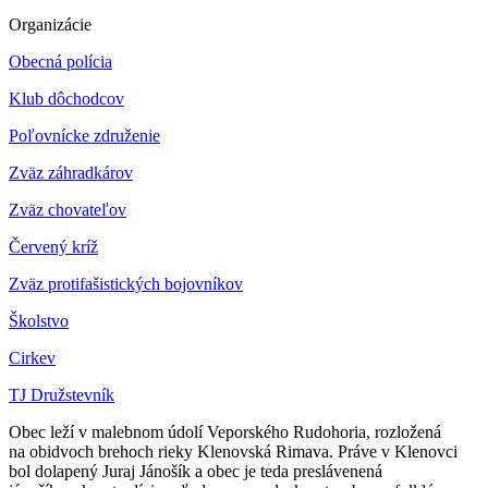
Organizácie
Obecná polícia
Klub dôchodcov
Poľovnícke združenie
Zväz záhradkárov
Z
väz chovateľov
Červený kríž
Zväz protifašistických bojovníkov
Školstvo
Cirkev
TJ Družstevník
Obec leží v malebnom údolí Veporského Rudohoria, rozložená
na obidvoch brehoch rieky Klenovská Rimava. Práve v Klenovci
bol dolapený Juraj Jánošík a obec je teda preslávenená