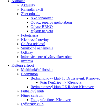
Aktuálne
Aktuality
Kalendár akcií
Zber odpadu
Ako separovať
Odvoz separovaného zberu
Odvoz BRKO
Výkup papiera
Fotogaléria
Klenovské noviny
Galéria udalostí
Smútočné oznámenia
Odkazy
Informácie pre návštevníkov obce
Inzercia
Kultúra a šport
Multifunkčné ihrisko
Badminton
Bedmintonový klub TJ Družstevník Klenovec
Foto Družstevnik Klenovec
Bedmintonový klub OZ Rodon Klenovec
Futbalový klub
Fitnes centrum
Fotografie fitnes Klenovec
Lyžiarsky klub