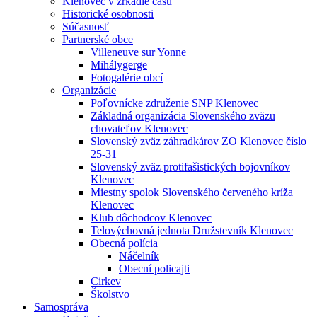
Klenovec v zrkadle času
Historické osobnosti
Súčasnosť
Partnerské obce
Villeneuve sur Yonne
Mihálygerge
Fotogalérie obcí
Organizácie
Poľovnícke združenie SNP Klenovec
Základná organizácia Slovenského zväzu
chovateľov Klenovec
Slovenský zväz záhradkárov ZO Klenovec číslo
25-31
Slovenský zväz protifašistických bojovníkov
Klenovec
Miestny spolok Slovenského červeného kríža
Klenovec
Klub dôchodcov Klenovec
Telovýchovná jednota Družstevník Klenovec
Obecná polícia
Náčelník
Obecní policajti
Cirkev
Školstvo
Samospráva