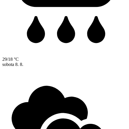
29/18 °C
sobota
8. 8.