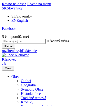
Rovno na obsah
Rovno na menu
SK
Slovensky
SK
Slovensky
EN
English
Facebook
S čím pomôžeme?
Hľadaný výraz
Hľadať
rozšírené vyhľadávanie
Klenovec
.sk
Menu
Obec
O obci
Geografia
Symboly Obce
História obce
Tradičné remeslá
Kroniky