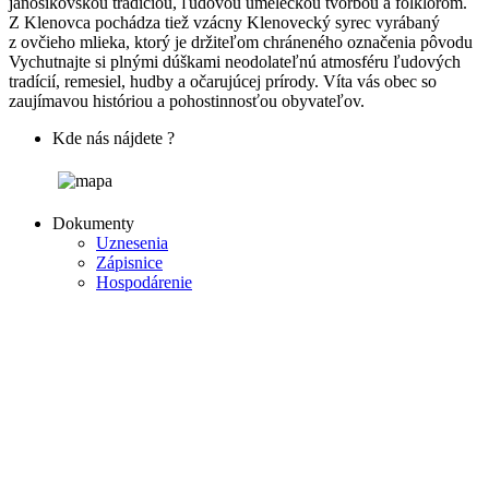
jánošíkovskou tradíciou, ľudovou umeleckou tvorbou a folklórom.
Z Klenovca pochádza tiež vzácny Klenovecký syrec vyrábaný
z ovčieho mlieka, ktorý je držiteľom chráneného označenia pôvodu
Vychutnajte si plnými dúškami neodolateľnú atmosféru ľudových
tradícií, remesiel, hudby a očarujúcej prírody. Víta vás obec so
zaujímavou históriou a pohostinnosťou obyvateľov.
Kde nás nájdete ?
Dokumenty
Uznesenia
Zápisnice
Hospodárenie