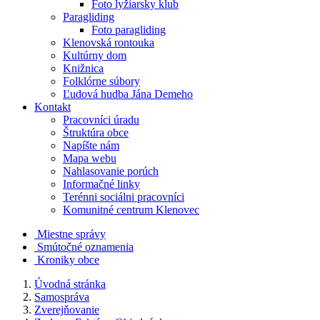
Foto lyžiarsky klub
Paragliding
Foto paragliding
Klenovská rontouka
Kultúrny dom
Knižnica
Folklórne súbory
Ľudová hudba Jána Demeho
Kontakt
Pracovníci úradu
Štruktúra obce
Napíšte nám
Mapa webu
Nahlasovanie porúch
Informačné linky
Terénni sociálni pracovníci
Komunitné centrum Klenovec
Miestne správy
Smútočné oznamenia
Kroniky obce
Úvodná stránka
Samospráva
Zverejňovanie