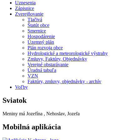
Uznesenia
Zápisnice
Zverejňovanie
Tlačivá
Štatút obce
Smernice
Hospodárenie
Územný plán
Plán rozvoja obce
Hydrologické a meteorologické výstrahy
Zmluvy, Faktúry, Objednávky
Verejné obstarávanie
Úradná tabuľa
VZN
Faktúry, zmluvy, objednávky - archív
Voľby
Sviatok
Meniny má
Jozefína
, Nehoslav, Jozefa
Mobilná aplikácia