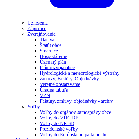
Uznesenia
Zápisnice
Zverejňovanie
Tlačivá
Štatút obce
Smernice
Hospodárenie
Územný plán
Plán rozvoja obce
Hydrologické a meteorologické výstrahy
Zmluvy, Faktúry, Objednávky
Verejné obstarávanie
Úradná tabuľa
VZN
Faktúry, zmluvy, objednávky - archív
Voľby
Voľby do orgánov samosprávy obce
Voľby do VÚC BB
Voľby do NR SR
Prezidentské voľby
Voľby do Európskeho parlamentu