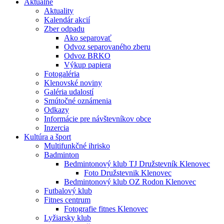
Aktuálne
Aktuality
Kalendár akcií
Zber odpadu
Ako separovať
Odvoz separovaného zberu
Odvoz BRKO
Výkup papiera
Fotogaléria
Klenovské noviny
Galéria udalostí
Smútočné oznámenia
Odkazy
Informácie pre návštevníkov obce
Inzercia
Kultúra a šport
Multifunkčné ihrisko
Badminton
Bedmintonový klub TJ Družstevník Klenovec
Foto Družstevnik Klenovec
Bedmintonový klub OZ Rodon Klenovec
Futbalový klub
Fitnes centrum
Fotografie fitnes Klenovec
Lyžiarsky klub