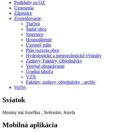
Podklady na OZ
Uznesenia
Zápisnice
Zverejňovanie
Tlačivá
Štatút obce
Smernice
Hospodárenie
Územný plán
Plán rozvoja obce
Hydrologické a meteorologické výstrahy
Zmluvy, Faktúry, Objednávky
Verejné obstarávanie
Úradná tabuľa
VZN
Faktúry, zmluvy, objednávky - archív
Voľby
Sviatok
Meniny má
Jozefína
, Nehoslav, Jozefa
Mobilná aplikácia