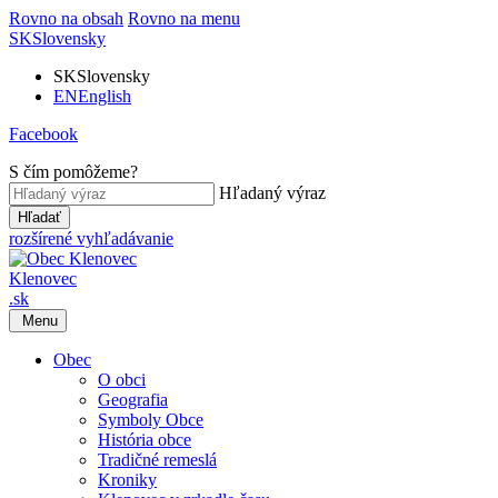
Rovno na obsah
Rovno na menu
SK
Slovensky
SK
Slovensky
EN
English
Facebook
S čím pomôžeme?
Hľadaný výraz
Hľadať
rozšírené vyhľadávanie
Klenovec
.sk
Menu
Obec
O obci
Geografia
Symboly Obce
História obce
Tradičné remeslá
Kroniky