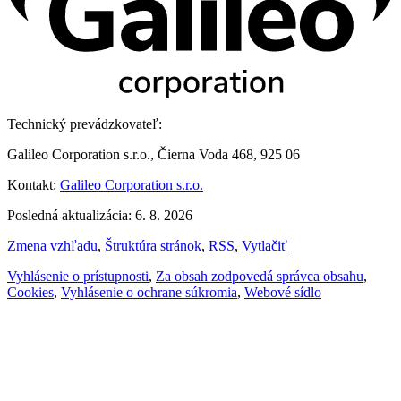
Technický prevádzkovateľ:
Galileo Corporation s.r.o., Čierna Voda 468, 925 06
Kontakt:
Galileo Corporation s.r.o.
Posledná aktualizácia: 6. 8. 2026
Zmena vzhľadu
,
Štruktúra stránok
,
RSS
,
Vytlačiť
Vyhlásenie o prístupnosti
,
Za obsah zodpovedá správca obsahu
,
Cookies
,
Vyhlásenie o ochrane súkromia
,
Webové sídlo