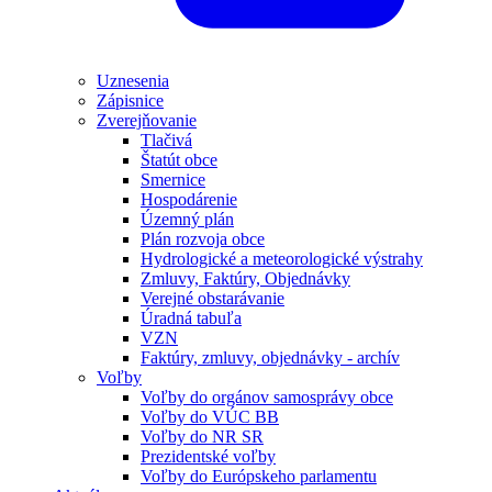
Uznesenia
Zápisnice
Zverejňovanie
Tlačivá
Štatút obce
Smernice
Hospodárenie
Územný plán
Plán rozvoja obce
Hydrologické a meteorologické výstrahy
Zmluvy, Faktúry, Objednávky
Verejné obstarávanie
Úradná tabuľa
VZN
Faktúry, zmluvy, objednávky - archív
Voľby
Voľby do orgánov samosprávy obce
Voľby do VÚC BB
Voľby do NR SR
Prezidentské voľby
Voľby do Európskeho parlamentu