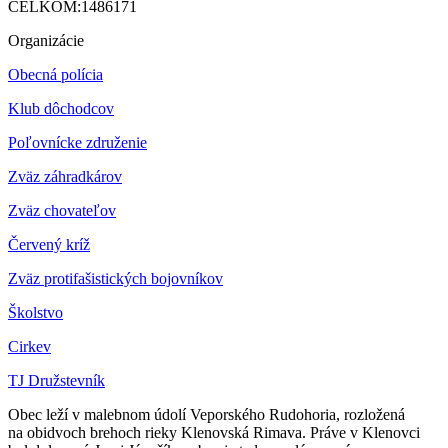
CELKOM:
1486171
Organizácie
Obecná polícia
Klub dôchodcov
Poľovnícke združenie
Zväz záhradkárov
Z
väz chovateľov
Červený kríž
Zväz protifašistických bojovníkov
Školstvo
Cirkev
TJ Družstevník
Obec leží v malebnom údolí Veporského Rudohoria, rozložená
na obidvoch brehoch rieky Klenovská Rimava. Práve v Klenovci