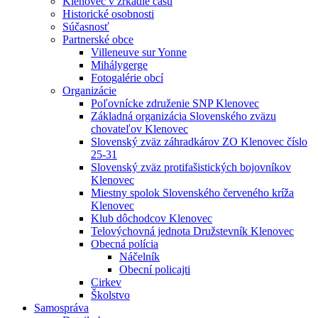
Klenovec v zrkadle času
Historické osobnosti
Súčasnosť
Partnerské obce
Villeneuve sur Yonne
Mihálygerge
Fotogalérie obcí
Organizácie
Poľovnícke združenie SNP Klenovec
Základná organizácia Slovenského zväzu
chovateľov Klenovec
Slovenský zväz záhradkárov ZO Klenovec číslo
25-31
Slovenský zväz protifašistických bojovníkov
Klenovec
Miestny spolok Slovenského červeného kríža
Klenovec
Klub dôchodcov Klenovec
Telovýchovná jednota Družstevník Klenovec
Obecná polícia
Náčelník
Obecní policajti
Cirkev
Školstvo
Samospráva