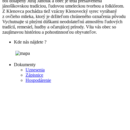
bol dolapený Juraj Jánošík a obec je teda preslávenená
jánošíkovskou tradíciou, ľudovou umeleckou tvorbou a folklórom.
Z Klenovca pochádza tiež vzácny Klenovecký syrec vyrábaný
z ovčieho mlieka, ktorý je držiteľom chráneného označenia pôvodu
Vychutnajte si plnými dúškami neodolateľnú atmosféru ľudových
tradícií, remesiel, hudby a očarujúcej prírody. Víta vás obec so
zaujímavou históriou a pohostinnosťou obyvateľov.
Kde nás nájdete ?
Dokumenty
Uznesenia
Zápisnice
Hospodárenie