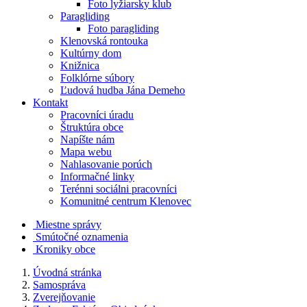
Foto lyžiarsky klub
Paragliding
Foto paragliding
Klenovská rontouka
Kultúrny dom
Knižnica
Folklórne súbory
Ľudová hudba Jána Demeho
Kontakt
Pracovníci úradu
Štruktúra obce
Napíšte nám
Mapa webu
Nahlasovanie porúch
Informačné linky
Terénni sociálni pracovníci
Komunitné centrum Klenovec
Miestne správy
Smútočné oznamenia
Kroniky obce
Úvodná stránka
Samospráva
Zverejňovanie