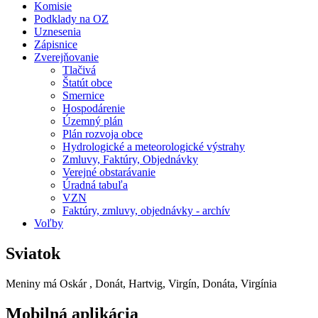
Komisie
Podklady na OZ
Uznesenia
Zápisnice
Zverejňovanie
Tlačivá
Štatút obce
Smernice
Hospodárenie
Územný plán
Plán rozvoja obce
Hydrologické a meteorologické výstrahy
Zmluvy, Faktúry, Objednávky
Verejné obstarávanie
Úradná tabuľa
VZN
Faktúry, zmluvy, objednávky - archív
Voľby
Sviatok
Meniny má
Oskár
, Donát, Hartvig, Virgín, Donáta, Virgínia
Mobilná aplikácia