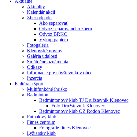
Aktuálne
Aktuality
Kalendár akcií
Zber odpadu
Ako separovať
Odvoz separovaného zberu
Odvoz BRKO
Výkup papiera
Fotogaléria
Klenovské noviny
Galéria udalostí
Smútočné oznámenia
Odkazy
Informácie pre návštevníkov obce
Inzercia
Kultúra a šport
Multifunkčné ihrisko
Badminton
Bedmintonový klub TJ Družstevník Klenovec
Foto Družstevnik Klenovec
Bedmintonový klub OZ Rodon Klenovec
Futbalový klub
Fitnes centrum
Fotografie fitnes Klenovec
Lyžiarsky klub