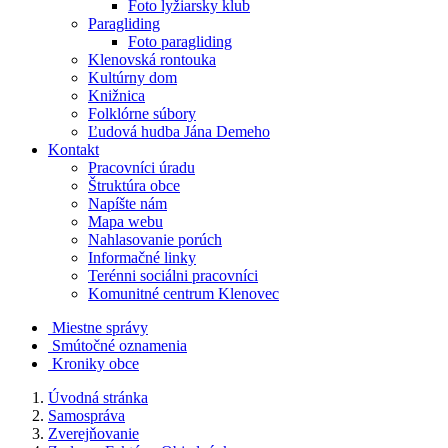
Foto lyžiarsky klub
Paragliding
Foto paragliding
Klenovská rontouka
Kultúrny dom
Knižnica
Folklórne súbory
Ľudová hudba Jána Demeho
Kontakt
Pracovníci úradu
Štruktúra obce
Napíšte nám
Mapa webu
Nahlasovanie porúch
Informačné linky
Terénni sociálni pracovníci
Komunitné centrum Klenovec
Miestne správy
Smútočné oznamenia
Kroniky obce
Úvodná stránka
Samospráva
Zverejňovanie