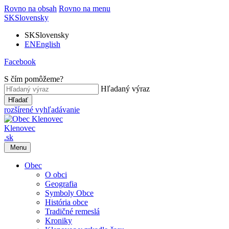
Rovno na obsah
Rovno na menu
SK
Slovensky
SK
Slovensky
EN
English
Facebook
S čím pomôžeme?
Hľadaný výraz
Hľadať
rozšírené vyhľadávanie
Klenovec
.sk
Menu
Obec
O obci
Geografia
Symboly Obce
História obce
Tradičné remeslá
Kroniky