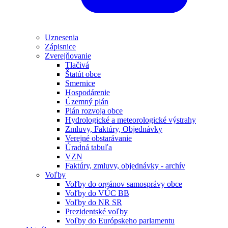
Uznesenia
Zápisnice
Zverejňovanie
Tlačivá
Štatút obce
Smernice
Hospodárenie
Územný plán
Plán rozvoja obce
Hydrologické a meteorologické výstrahy
Zmluvy, Faktúry, Objednávky
Verejné obstarávanie
Úradná tabuľa
VZN
Faktúry, zmluvy, objednávky - archív
Voľby
Voľby do orgánov samosprávy obce
Voľby do VÚC BB
Voľby do NR SR
Prezidentské voľby
Voľby do Európskeho parlamentu