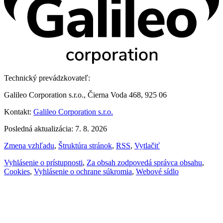
Technický prevádzkovateľ:
Galileo Corporation s.r.o., Čierna Voda 468, 925 06
Kontakt:
Galileo Corporation s.r.o.
Posledná aktualizácia: 7. 8. 2026
Zmena vzhľadu
,
Štruktúra stránok
,
RSS
,
Vytlačiť
Vyhlásenie o prístupnosti
,
Za obsah zodpovedá správca obsahu
,
Cookies
,
Vyhlásenie o ochrane súkromia
,
Webové sídlo