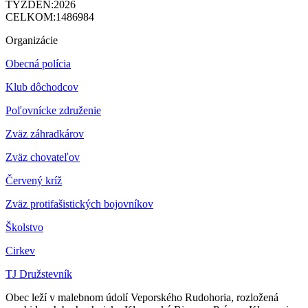
TÝŽDEŇ:
2026
CELKOM:
1486984
Organizácie
Obecná polícia
Klub dôchodcov
Poľovnícke združenie
Zväz záhradkárov
Z
väz chovateľov
Červený kríž
Zväz protifašistických bojovníkov
Školstvo
Cirkev
TJ Družstevník
Obec leží v malebnom údolí Veporského Rudohoria, rozložená