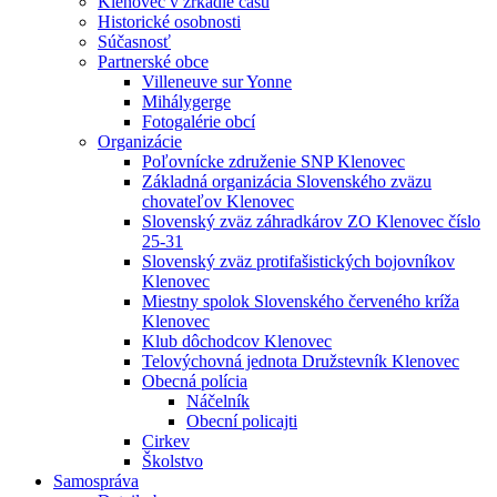
Klenovec v zrkadle času
Historické osobnosti
Súčasnosť
Partnerské obce
Villeneuve sur Yonne
Mihálygerge
Fotogalérie obcí
Organizácie
Poľovnícke združenie SNP Klenovec
Základná organizácia Slovenského zväzu
chovateľov Klenovec
Slovenský zväz záhradkárov ZO Klenovec číslo
25-31
Slovenský zväz protifašistických bojovníkov
Klenovec
Miestny spolok Slovenského červeného kríža
Klenovec
Klub dôchodcov Klenovec
Telovýchovná jednota Družstevník Klenovec
Obecná polícia
Náčelník
Obecní policajti
Cirkev
Školstvo
Samospráva