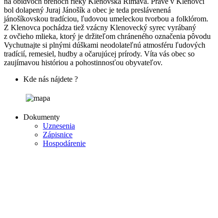
na obidvoch brehoch rieky Klenovská Rimava. Práve v Klenovci
bol dolapený Juraj Jánošík a obec je teda preslávenená
jánošíkovskou tradíciou, ľudovou umeleckou tvorbou a folklórom.
Z Klenovca pochádza tiež vzácny Klenovecký syrec vyrábaný
z ovčieho mlieka, ktorý je držiteľom chráneného označenia pôvodu
Vychutnajte si plnými dúškami neodolateľnú atmosféru ľudových
tradícií, remesiel, hudby a očarujúcej prírody. Víta vás obec so
zaujímavou históriou a pohostinnosťou obyvateľov.
Kde nás nájdete ?
Dokumenty
Uznesenia
Zápisnice
Hospodárenie