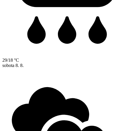
29/18 °C
sobota
8. 8.