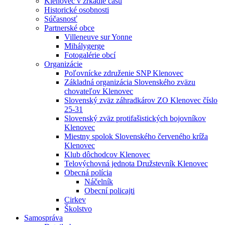
Klenovec v zrkadle času
Historické osobnosti
Súčasnosť
Partnerské obce
Villeneuve sur Yonne
Mihálygerge
Fotogalérie obcí
Organizácie
Poľovnícke združenie SNP Klenovec
Základná organizácia Slovenského zväzu
chovateľov Klenovec
Slovenský zväz záhradkárov ZO Klenovec číslo
25-31
Slovenský zväz protifašistických bojovníkov
Klenovec
Miestny spolok Slovenského červeného kríža
Klenovec
Klub dôchodcov Klenovec
Telovýchovná jednota Družstevník Klenovec
Obecná polícia
Náčelník
Obecní policajti
Cirkev
Školstvo
Samospráva