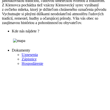
jánošíkovskou tradíciou, ľudovou umeleckou tvorbou a folklórom.
Z Klenovca pochádza tiež vzácny Klenovecký syrec vyrábaný
z ovčieho mlieka, ktorý je držiteľom chráneného označenia pôvodu
Vychutnajte si plnými dúškami neodolateľnú atmosféru ľudových
tradícií, remesiel, hudby a očarujúcej prírody. Víta vás obec so
zaujímavou históriou a pohostinnosťou obyvateľov.
Kde nás nájdete ?
Dokumenty
Uznesenia
Zápisnice
Hospodárenie