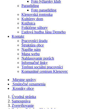
Foto lyžiarsky klub
Paragliding
Foto paragliding
Klenovská rontouka
Kultúrny dom
Knižnica
Folklórne súbory
Ľudová hudba Jána Demeho
Kontakt
Pracovníci úradu
Štruktúra obce
Napíšte nám
Mapa webu
Nahlasovanie porúch
Informačné linky
Terénni sociálni pracovníci
Komunitné centrum Klenovec
Miestne správy
Smútočné oznamenia
Kroniky obce
Úvodná stránka
Samospráva
Zverejňovanie