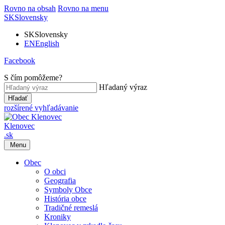
Rovno na obsah
Rovno na menu
SK
Slovensky
SK
Slovensky
EN
English
Facebook
S čím pomôžeme?
Hľadaný výraz
Hľadať
rozšírené vyhľadávanie
Klenovec
.sk
Menu
Obec
O obci
Geografia
Symboly Obce
História obce
Tradičné remeslá
Kroniky