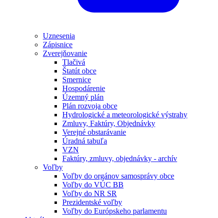
Uznesenia
Zápisnice
Zverejňovanie
Tlačivá
Štatút obce
Smernice
Hospodárenie
Územný plán
Plán rozvoja obce
Hydrologické a meteorologické výstrahy
Zmluvy, Faktúry, Objednávky
Verejné obstarávanie
Úradná tabuľa
VZN
Faktúry, zmluvy, objednávky - archív
Voľby
Voľby do orgánov samosprávy obce
Voľby do VÚC BB
Voľby do NR SR
Prezidentské voľby
Voľby do Európskeho parlamentu