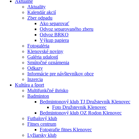
Aktuálne
Aktuality
Kalendár akcií
Zber odpadu
Ako separovať
Odvoz separovaného zberu
Odvoz BRKO
Výkup papiera
Fotogaléria
Klenovské noviny
Galéria udalostí
Smútočné oznámenia
Odkazy
Informácie pre návštevníkov obce
Inzercia
Kultúra a šport
Multifunkčné ihrisko
Badminton
Bedmintonový klub TJ Družstevník Klenovec
Foto Družstevnik Klenovec
Bedmintonový klub OZ Rodon Klenovec
Futbalový klub
Fitnes centrum
Fotografie fitnes Klenovec
Lyžiarsky klub