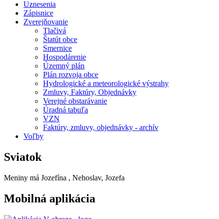
Uznesenia
Zápisnice
Zverejňovanie
Tlačivá
Štatút obce
Smernice
Hospodárenie
Územný plán
Plán rozvoja obce
Hydrologické a meteorologické výstrahy
Zmluvy, Faktúry, Objednávky
Verejné obstarávanie
Úradná tabuľa
VZN
Faktúry, zmluvy, objednávky - archív
Voľby
Sviatok
Meniny má
Jozefína
, Nehoslav, Jozefa
Mobilná aplikácia