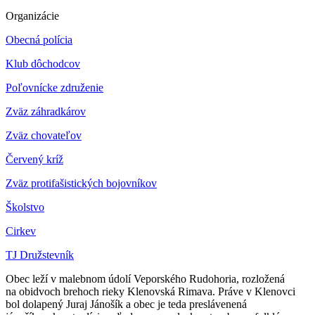
Organizácie
Obecná polícia
Klub dôchodcov
Poľovnícke združenie
Zväz záhradkárov
Z
väz chovateľov
Červený kríž
Zväz protifašistických bojovníkov
Školstvo
Cirkev
TJ Družstevník
Obec leží v malebnom údolí Veporského Rudohoria, rozložená
na obidvoch brehoch rieky Klenovská Rimava. Práve v Klenovci
bol dolapený Juraj Jánošík a obec je teda preslávenená