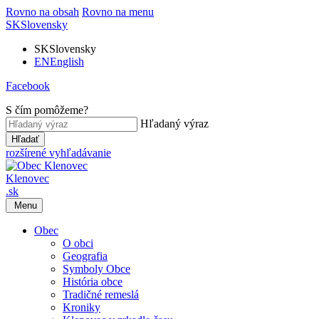
Rovno na obsah
Rovno na menu
SK
Slovensky
SK
Slovensky
EN
English
Facebook
S čím pomôžeme?
Hľadaný výraz
Hľadať
rozšírené vyhľadávanie
Klenovec
.sk
Menu
Obec
O obci
Geografia
Symboly Obce
História obce
Tradičné remeslá
Kroniky