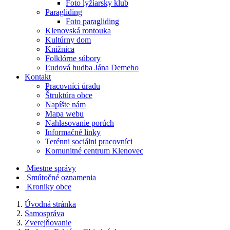
Foto lyžiarsky klub
Paragliding
Foto paragliding
Klenovská rontouka
Kultúrny dom
Knižnica
Folklórne súbory
Ľudová hudba Jána Demeho
Kontakt
Pracovníci úradu
Štruktúra obce
Napíšte nám
Mapa webu
Nahlasovanie porúch
Informačné linky
Terénni sociálni pracovníci
Komunitné centrum Klenovec
Miestne správy
Smútočné oznamenia
Kroniky obce
Úvodná stránka
Samospráva
Zverejňovanie