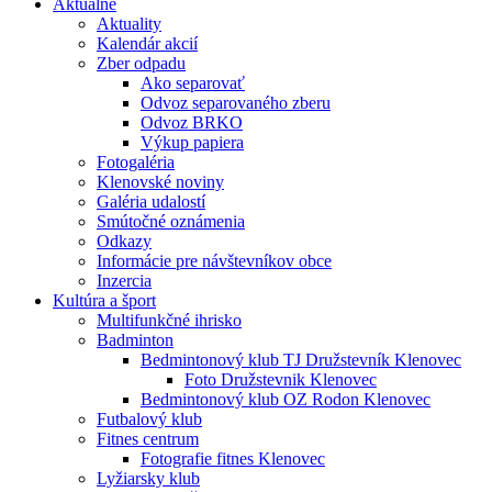
Aktuálne
Aktuality
Kalendár akcií
Zber odpadu
Ako separovať
Odvoz separovaného zberu
Odvoz BRKO
Výkup papiera
Fotogaléria
Klenovské noviny
Galéria udalostí
Smútočné oznámenia
Odkazy
Informácie pre návštevníkov obce
Inzercia
Kultúra a šport
Multifunkčné ihrisko
Badminton
Bedmintonový klub TJ Družstevník Klenovec
Foto Družstevnik Klenovec
Bedmintonový klub OZ Rodon Klenovec
Futbalový klub
Fitnes centrum
Fotografie fitnes Klenovec
Lyžiarsky klub