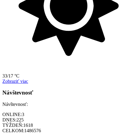
33/17 °C
Zobraziť viac
Návštevnosť
Návštevnosť:
ONLINE:
3
DNES:
225
TÝŽDEŇ:
1618
CELKOM:
1486576