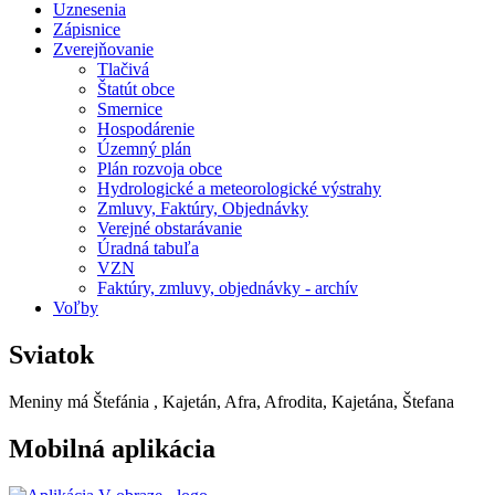
Uznesenia
Zápisnice
Zverejňovanie
Tlačivá
Štatút obce
Smernice
Hospodárenie
Územný plán
Plán rozvoja obce
Hydrologické a meteorologické výstrahy
Zmluvy, Faktúry, Objednávky
Verejné obstarávanie
Úradná tabuľa
VZN
Faktúry, zmluvy, objednávky - archív
Voľby
Sviatok
Meniny má
Štefánia
, Kajetán, Afra, Afrodita, Kajetána, Štefana
Mobilná aplikácia