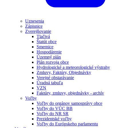
Uznesenia
Zápisnice
Zverejňovanie
Tlačivá
Štatút obce
Smernice
Hospodárenie
Územný plán
Plán rozvoja obce
Hydrologické a meteorologické výstrahy
Zmluvy, Faktúry, Objednávky
Verejné obstarávanie
Úradná tabuľa
VZN
Faktúry, zmluvy, objednávky - archív
Voľby
Voľby do orgánov samosprávy obce
Voľby do VÚC BB
Voľby do NR SR
Prezidentské voľby
Voľby do Európskeho parlamentu