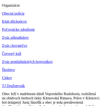
Organizácie
Obecná polícia
Klub dôchodcov
Poľovnícke združenie
Zväz záhradkárov
Z
väz chovateľov
Červený kríž
Zväz protifašistických bojovníkov
Školstvo
Cirkev
TJ Družstevník
Obec leží v malebnom údolí Veporského Rudohoria, rozložená
na obidvoch brehoch rieky Klenovská Rimava. Práve v Klenovci
bol dolapený Juraj Jánošík a obec je teda preslávenená