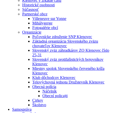
Klenovec v zrkadle času
Historické osobnosti
Súčasnosť
Partnerské obce
Villeneuve sur Yonne
Mihálygerge
Fotogalérie obcí
Organizácie
Poľovnícke združenie SNP Klenovec
Základná organizácia Slovenského zväzu
chovateľov Klenovec
Slovenský zväz záhradkárov ZO Klenovec číslo
25-31
Slovenský zväz protifašistických bojovníkov
Klenovec
Miestny spolok Slovenského červeného kríža
Klenovec
Klub dôchodcov Klenovec
Telovýchovná jednota Družstevník Klenovec
Obecná polícia
Náčelník
Obecní policajti
Cirkev
Školstvo
Samospráva