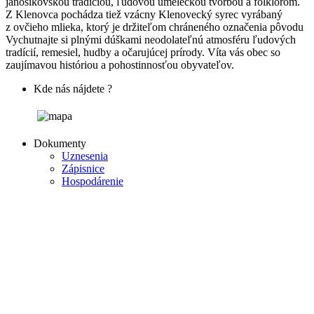
jánošíkovskou tradíciou, ľudovou umeleckou tvorbou a folklórom.
Z Klenovca pochádza tiež vzácny Klenovecký syrec vyrábaný
z ovčieho mlieka, ktorý je držiteľom chráneného označenia pôvodu
Vychutnajte si plnými dúškami neodolateľnú atmosféru ľudových
tradícií, remesiel, hudby a očarujúcej prírody. Víta vás obec so
zaujímavou históriou a pohostinnosťou obyvateľov.
Kde nás nájdete ?
Dokumenty
Uznesenia
Zápisnice
Hospodárenie