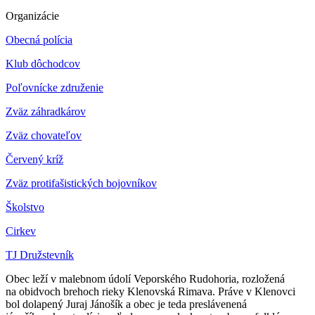
Organizácie
Obecná polícia
Klub dôchodcov
Poľovnícke združenie
Zväz záhradkárov
Z
väz chovateľov
Červený kríž
Zväz protifašistických bojovníkov
Školstvo
Cirkev
TJ Družstevník
Obec leží v malebnom údolí Veporského Rudohoria, rozložená
na obidvoch brehoch rieky Klenovská Rimava. Práve v Klenovci
bol dolapený Juraj Jánošík a obec je teda preslávenená