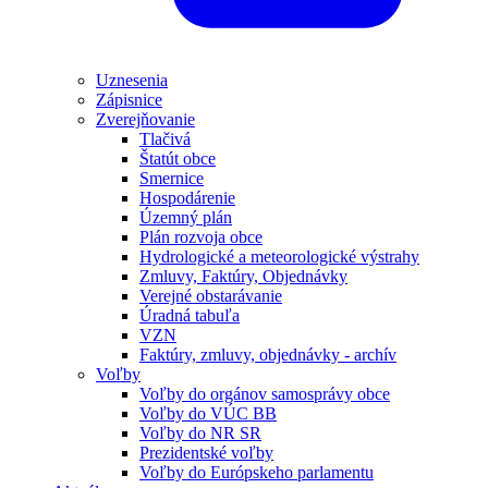
Uznesenia
Zápisnice
Zverejňovanie
Tlačivá
Štatút obce
Smernice
Hospodárenie
Územný plán
Plán rozvoja obce
Hydrologické a meteorologické výstrahy
Zmluvy, Faktúry, Objednávky
Verejné obstarávanie
Úradná tabuľa
VZN
Faktúry, zmluvy, objednávky - archív
Voľby
Voľby do orgánov samosprávy obce
Voľby do VÚC BB
Voľby do NR SR
Prezidentské voľby
Voľby do Európskeho parlamentu