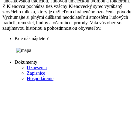
jánošíkovskou tradíciou, ľudovou umeleckou tvorbou a folklórom.
Z Klenovca pochádza tiež vzácny Klenovecký syrec vyrábaný
z ovčieho mlieka, ktorý je držiteľom chráneného označenia pôvodu
Vychutnajte si plnými dúškami neodolateľnú atmosféru ľudových
tradícií, remesiel, hudby a očarujúcej prírody. Víta vás obec so
zaujímavou históriou a pohostinnosťou obyvateľov.
Kde nás nájdete ?
Dokumenty
Uznesenia
Zápisnice
Hospodárenie