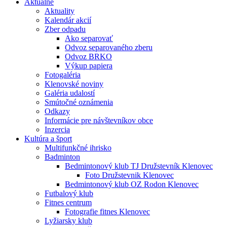
Aktuálne
Aktuality
Kalendár akcií
Zber odpadu
Ako separovať
Odvoz separovaného zberu
Odvoz BRKO
Výkup papiera
Fotogaléria
Klenovské noviny
Galéria udalostí
Smútočné oznámenia
Odkazy
Informácie pre návštevníkov obce
Inzercia
Kultúra a šport
Multifunkčné ihrisko
Badminton
Bedmintonový klub TJ Družstevník Klenovec
Foto Družstevnik Klenovec
Bedmintonový klub OZ Rodon Klenovec
Futbalový klub
Fitnes centrum
Fotografie fitnes Klenovec
Lyžiarsky klub