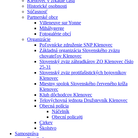
Klenovec v zrkadle času
Historické osobnosti
Súčasnosť
Partnerské obce
Villeneuve sur Yonne
Mihálygerge
Fotogalérie obcí
Organizácie
Poľovnícke združenie SNP Klenovec
Základná organizácia Slovenského zväzu
chovateľov Klenovec
Slovenský zväz záhradkárov ZO Klenovec číslo
25-31
Slovenský zväz protifašistických bojovníkov
Klenovec
Miestny spolok Slovenského červeného kríža
Klenovec
Klub dôchodcov Klenovec
Telovýchovná jednota Družstevník Klenovec
Obecná polícia
Náčelník
Obecní policajti
Cirkev
Školstvo
Samospráva