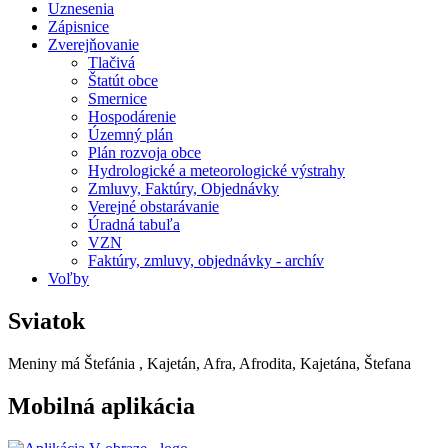
Uznesenia
Zápisnice
Zverejňovanie
Tlačivá
Štatút obce
Smernice
Hospodárenie
Územný plán
Plán rozvoja obce
Hydrologické a meteorologické výstrahy
Zmluvy, Faktúry, Objednávky
Verejné obstarávanie
Úradná tabuľa
VZN
Faktúry, zmluvy, objednávky - archív
Voľby
Sviatok
Meniny má
Štefánia
, Kajetán, Afra, Afrodita, Kajetána, Štefana
Mobilná aplikácia