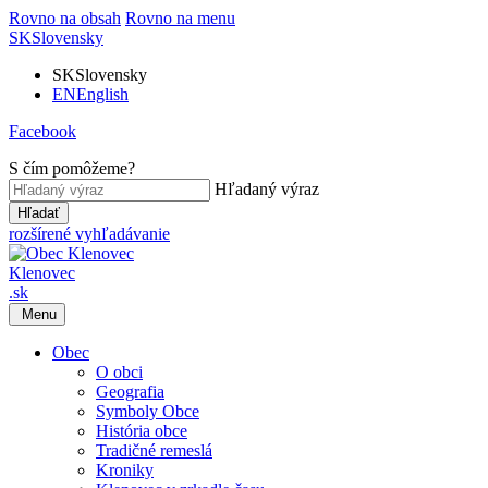
Rovno na obsah
Rovno na menu
SK
Slovensky
SK
Slovensky
EN
English
Facebook
S čím pomôžeme?
Hľadaný výraz
Hľadať
rozšírené vyhľadávanie
Klenovec
.sk
Menu
Obec
O obci
Geografia
Symboly Obce
História obce
Tradičné remeslá
Kroniky