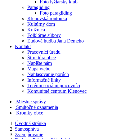
Foto lyžiarsky klub
Paragliding
Foto paragliding
Klenovská rontouka
Kultúrny dom
Knižnica
Folklórne súbory
Ľudová hudba Jána Demeho
Kontakt
Pracovníci úradu
Štruktúra obce
Napíšte nám
Mapa webu
Nahlasovanie porúch
Informačné linky
Terénni sociálni pracovníci
Komunitné centrum Klenovec
Miestne správy
Smútočné oznamenia
Kroniky obce
Úvodná stránka
Samospráva
Zverejňovanie