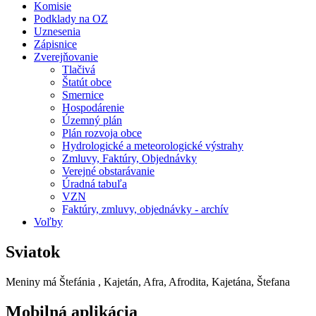
Komisie
Podklady na OZ
Uznesenia
Zápisnice
Zverejňovanie
Tlačivá
Štatút obce
Smernice
Hospodárenie
Územný plán
Plán rozvoja obce
Hydrologické a meteorologické výstrahy
Zmluvy, Faktúry, Objednávky
Verejné obstarávanie
Úradná tabuľa
VZN
Faktúry, zmluvy, objednávky - archív
Voľby
Sviatok
Meniny má
Štefánia
, Kajetán, Afra, Afrodita, Kajetána, Štefana
Mobilná aplikácia