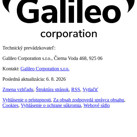
Technický prevádzkovateľ:
Galileo Corporation s.r.o., Čierna Voda 468, 925 06
Kontakt:
Galileo Corporation s.r.o.
Posledná aktualizácia: 6. 8. 2026
Zmena vzhľadu
,
Štruktúra stránok
,
RSS
,
Vytlačiť
Vyhlásenie o prístupnosti
,
Za obsah zodpovedá správca obsahu
,
Cookies
,
Vyhlásenie o ochrane súkromia
,
Webové sídlo