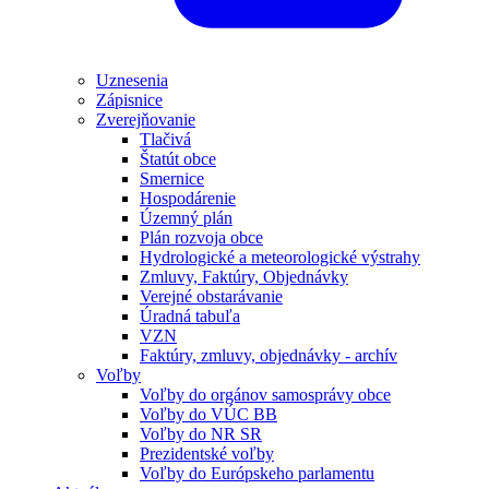
Uznesenia
Zápisnice
Zverejňovanie
Tlačivá
Štatút obce
Smernice
Hospodárenie
Územný plán
Plán rozvoja obce
Hydrologické a meteorologické výstrahy
Zmluvy, Faktúry, Objednávky
Verejné obstarávanie
Úradná tabuľa
VZN
Faktúry, zmluvy, objednávky - archív
Voľby
Voľby do orgánov samosprávy obce
Voľby do VÚC BB
Voľby do NR SR
Prezidentské voľby
Voľby do Európskeho parlamentu