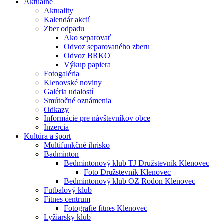
Aktuálne
Aktuality
Kalendár akcií
Zber odpadu
Ako separovať
Odvoz separovaného zberu
Odvoz BRKO
Výkup papiera
Fotogaléria
Klenovské noviny
Galéria udalostí
Smútočné oznámenia
Odkazy
Informácie pre návštevníkov obce
Inzercia
Kultúra a šport
Multifunkčné ihrisko
Badminton
Bedmintonový klub TJ Družstevník Klenovec
Foto Družstevnik Klenovec
Bedmintonový klub OZ Rodon Klenovec
Futbalový klub
Fitnes centrum
Fotografie fitnes Klenovec
Lyžiarsky klub