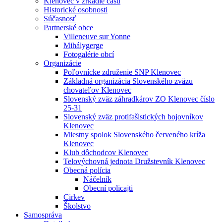
Klenovec v zrkadle času
Historické osobnosti
Súčasnosť
Partnerské obce
Villeneuve sur Yonne
Mihálygerge
Fotogalérie obcí
Organizácie
Poľovnícke združenie SNP Klenovec
Základná organizácia Slovenského zväzu
chovateľov Klenovec
Slovenský zväz záhradkárov ZO Klenovec číslo
25-31
Slovenský zväz protifašistických bojovníkov
Klenovec
Miestny spolok Slovenského červeného kríža
Klenovec
Klub dôchodcov Klenovec
Telovýchovná jednota Družstevník Klenovec
Obecná polícia
Náčelník
Obecní policajti
Cirkev
Školstvo
Samospráva