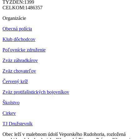
TÝŽDEŇ:
1399
CELKOM:
1486357
Organizácie
Obecná polícia
Klub dôchodcov
Poľovnícke združenie
Zväz záhradkárov
Z
väz chovateľov
Červený kríž
Zväz protifašistických bojovníkov
Školstvo
Cirkev
TJ Družstevník
Obec leží v malebnom údolí Veporského Rudohoria, rozložená