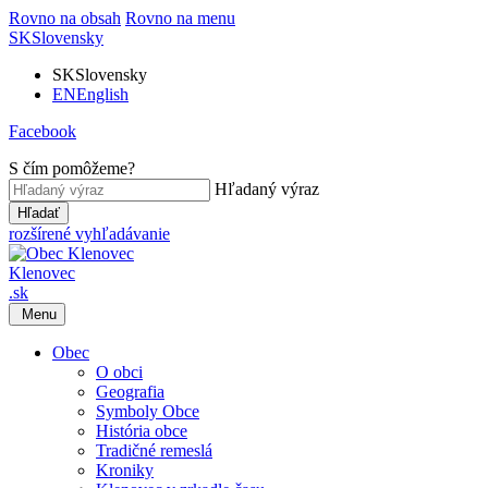
Rovno na obsah
Rovno na menu
SK
Slovensky
SK
Slovensky
EN
English
Facebook
S čím pomôžeme?
Hľadaný výraz
Hľadať
rozšírené vyhľadávanie
Klenovec
.sk
Menu
Obec
O obci
Geografia
Symboly Obce
História obce
Tradičné remeslá
Kroniky