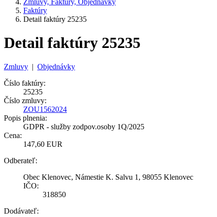
Zmluvy, Faktúry, Objednávky
Faktúry
Detail faktúry 25235
Detail faktúry 25235
Zmluvy
|
Objednávky
Číslo faktúry:
25235
Číslo zmluvy:
ZOU1562024
Popis plnenia:
GDPR - služby zodpov.osoby 1Q/2025
Cena:
147,60 EUR
Odberateľ:
Obec Klenovec, Námestie K. Salvu 1, 98055 Klenovec
IČO:
318850
Dodávateľ: