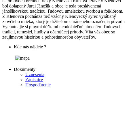
na obidvoch brehoch rieky Klenovská Rimava. Práve v Klenovci
bol dolapený Juraj Jánošík a obec je teda preslávenená
jánošíkovskou tradíciou, ľudovou umeleckou tvorbou a folklórom.
Z Klenovca pochádza tiež vzácny Klenovecký syrec vyrábaný
z ovčieho mlieka, ktorý je držiteľom chráneného označenia pôvodu
Vychutnajte si plnými dúškami neodolateľnú atmosféru ľudových
tradícií, remesiel, hudby a očarujúcej prírody. Víta vás obec so
zaujímavou históriou a pohostinnosťou obyvateľov.
Kde nás nájdete ?
Dokumenty
Uznesenia
Zápisnice
Hospodárenie