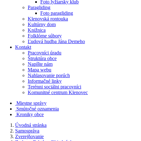
Foto lyžiarsky klub
Paragliding
Foto paragliding
Klenovská rontouka
Kultúrny dom
Knižnica
Folklórne súbory
Ľudová hudba Jána Demeho
Kontakt
Pracovníci úradu
Štruktúra obce
Napíšte nám
Mapa webu
Nahlasovanie porúch
Informačné linky
Terénni sociálni pracovníci
Komunitné centrum Klenovec
Miestne správy
Smútočné oznamenia
Kroniky obce
Úvodná stránka
Samospráva
Zverejňovanie