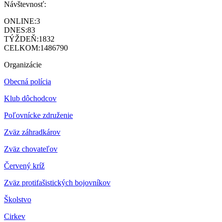
Návštevnosť:
ONLINE:
3
DNES:
83
TÝŽDEŇ:
1832
CELKOM:
1486790
Organizácie
Obecná polícia
Klub dôchodcov
Poľovnícke združenie
Zväz záhradkárov
Z
väz chovateľov
Červený kríž
Zväz protifašistických bojovníkov
Školstvo
Cirkev