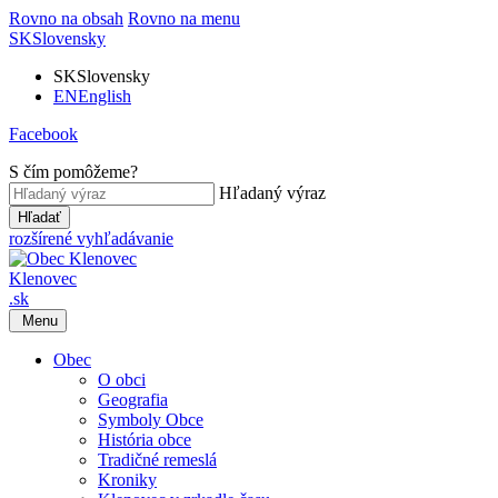
Rovno na obsah
Rovno na menu
SK
Slovensky
SK
Slovensky
EN
English
Facebook
S čím pomôžeme?
Hľadaný výraz
Hľadať
rozšírené vyhľadávanie
Klenovec
.sk
Menu
Obec
O obci
Geografia
Symboly Obce
História obce
Tradičné remeslá
Kroniky