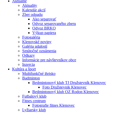
Aktuálne
Aktuality
Kalendár akcií
Zber odpadu
Ako separovať
Odvoz separovaného zberu
Odvoz BRKO
Výkup papiera
Fotogaléria
Klenovské noviny
Galéria udalostí
Smútočné oznámenia
Odkazy
Informácie pre návštevníkov obce
Inzercia
Kultúra a šport
Multifunkčné ihrisko
Badminton
Bedmintonový klub TJ Družstevník Klenovec
Foto Družstevnik Klenovec
Bedmintonový klub OZ Rodon Klenovec
Futbalový klub
Fitnes centrum
Fotografie fitnes Klenovec
Lyžiarsky klub