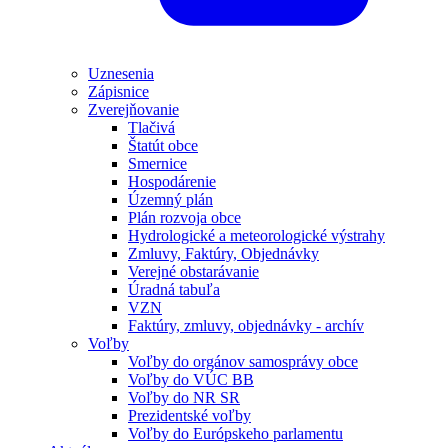
Uznesenia
Zápisnice
Zverejňovanie
Tlačivá
Štatút obce
Smernice
Hospodárenie
Územný plán
Plán rozvoja obce
Hydrologické a meteorologické výstrahy
Zmluvy, Faktúry, Objednávky
Verejné obstarávanie
Úradná tabuľa
VZN
Faktúry, zmluvy, objednávky - archív
Voľby
Voľby do orgánov samosprávy obce
Voľby do VÚC BB
Voľby do NR SR
Prezidentské voľby
Voľby do Európskeho parlamentu