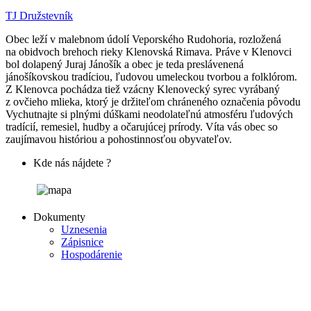
TJ Družstevník
Obec leží v malebnom údolí Veporského Rudohoria, rozložená
na obidvoch brehoch rieky Klenovská Rimava. Práve v Klenovci
bol dolapený Juraj Jánošík a obec je teda preslávenená
jánošíkovskou tradíciou, ľudovou umeleckou tvorbou a folklórom.
Z Klenovca pochádza tiež vzácny Klenovecký syrec vyrábaný
z ovčieho mlieka, ktorý je držiteľom chráneného označenia pôvodu
Vychutnajte si plnými dúškami neodolateľnú atmosféru ľudových
tradícií, remesiel, hudby a očarujúcej prírody. Víta vás obec so
zaujímavou históriou a pohostinnosťou obyvateľov.
Kde nás nájdete ?
Dokumenty
Uznesenia
Zápisnice
Hospodárenie