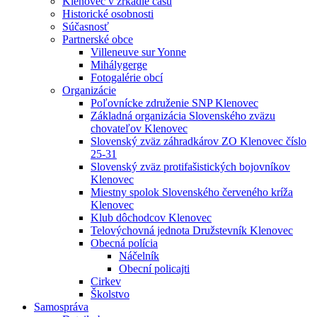
Klenovec v zrkadle času
Historické osobnosti
Súčasnosť
Partnerské obce
Villeneuve sur Yonne
Mihálygerge
Fotogalérie obcí
Organizácie
Poľovnícke združenie SNP Klenovec
Základná organizácia Slovenského zväzu
chovateľov Klenovec
Slovenský zväz záhradkárov ZO Klenovec číslo
25-31
Slovenský zväz protifašistických bojovníkov
Klenovec
Miestny spolok Slovenského červeného kríža
Klenovec
Klub dôchodcov Klenovec
Telovýchovná jednota Družstevník Klenovec
Obecná polícia
Náčelník
Obecní policajti
Cirkev
Školstvo
Samospráva