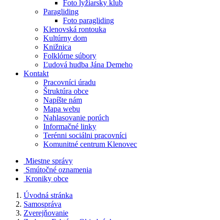
Foto lyžiarsky klub
Paragliding
Foto paragliding
Klenovská rontouka
Kultúrny dom
Knižnica
Folklórne súbory
Ľudová hudba Jána Demeho
Kontakt
Pracovníci úradu
Štruktúra obce
Napíšte nám
Mapa webu
Nahlasovanie porúch
Informačné linky
Terénni sociálni pracovníci
Komunitné centrum Klenovec
Miestne správy
Smútočné oznamenia
Kroniky obce
Úvodná stránka
Samospráva
Zverejňovanie