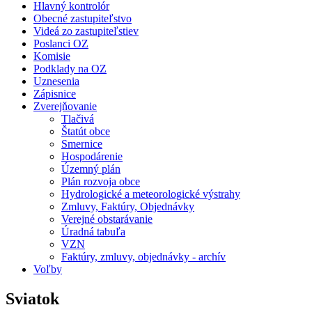
Hlavný kontrolór
Obecné zastupiteľstvo
Videá zo zastupiteľstiev
Poslanci OZ
Komisie
Podklady na OZ
Uznesenia
Zápisnice
Zverejňovanie
Tlačivá
Štatút obce
Smernice
Hospodárenie
Územný plán
Plán rozvoja obce
Hydrologické a meteorologické výstrahy
Zmluvy, Faktúry, Objednávky
Verejné obstarávanie
Úradná tabuľa
VZN
Faktúry, zmluvy, objednávky - archív
Voľby
Sviatok