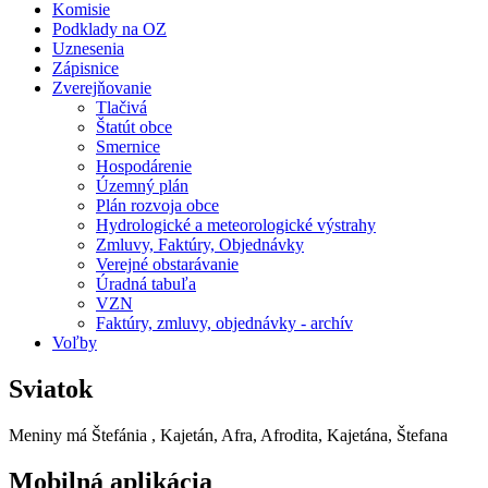
Komisie
Podklady na OZ
Uznesenia
Zápisnice
Zverejňovanie
Tlačivá
Štatút obce
Smernice
Hospodárenie
Územný plán
Plán rozvoja obce
Hydrologické a meteorologické výstrahy
Zmluvy, Faktúry, Objednávky
Verejné obstarávanie
Úradná tabuľa
VZN
Faktúry, zmluvy, objednávky - archív
Voľby
Sviatok
Meniny má
Štefánia
, Kajetán, Afra, Afrodita, Kajetána, Štefana
Mobilná aplikácia