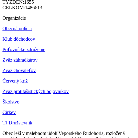
TÝŽDEŇ:
1655
CELKOM:
1486613
Organizácie
Obecná polícia
Klub dôchodcov
Poľovnícke združenie
Zväz záhradkárov
Z
väz chovateľov
Červený kríž
Zväz protifašistických bojovníkov
Školstvo
Cirkev
TJ Družstevník
Obec leží v malebnom údolí Veporského Rudohoria, rozložená