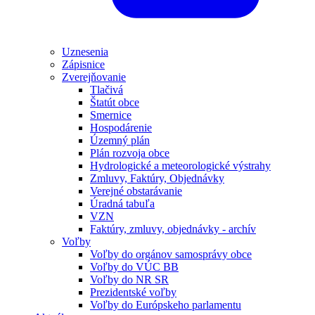
Uznesenia
Zápisnice
Zverejňovanie
Tlačivá
Štatút obce
Smernice
Hospodárenie
Územný plán
Plán rozvoja obce
Hydrologické a meteorologické výstrahy
Zmluvy, Faktúry, Objednávky
Verejné obstarávanie
Úradná tabuľa
VZN
Faktúry, zmluvy, objednávky - archív
Voľby
Voľby do orgánov samosprávy obce
Voľby do VÚC BB
Voľby do NR SR
Prezidentské voľby
Voľby do Európskeho parlamentu