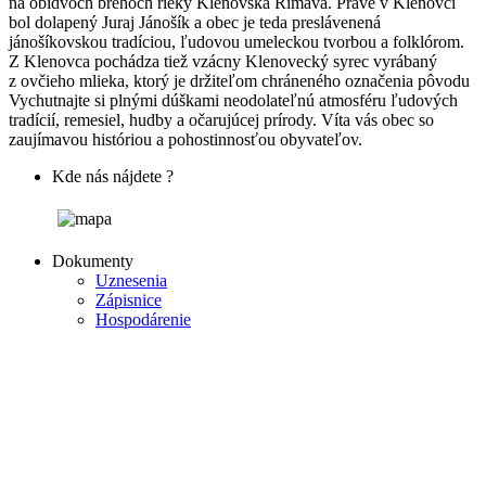
na obidvoch brehoch rieky Klenovská Rimava. Práve v Klenovci
bol dolapený Juraj Jánošík a obec je teda preslávenená
jánošíkovskou tradíciou, ľudovou umeleckou tvorbou a folklórom.
Z Klenovca pochádza tiež vzácny Klenovecký syrec vyrábaný
z ovčieho mlieka, ktorý je držiteľom chráneného označenia pôvodu
Vychutnajte si plnými dúškami neodolateľnú atmosféru ľudových
tradícií, remesiel, hudby a očarujúcej prírody. Víta vás obec so
zaujímavou históriou a pohostinnosťou obyvateľov.
Kde nás nájdete ?
Dokumenty
Uznesenia
Zápisnice
Hospodárenie