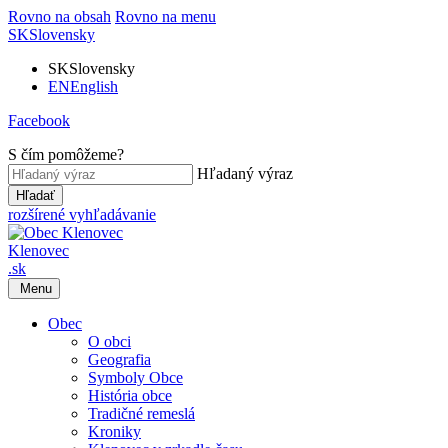
Rovno na obsah
Rovno na menu
SK
Slovensky
SK
Slovensky
EN
English
Facebook
S čím pomôžeme?
Hľadaný výraz
Hľadať
rozšírené vyhľadávanie
Klenovec
.sk
Menu
Obec
O obci
Geografia
Symboly Obce
História obce
Tradičné remeslá
Kroniky