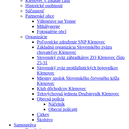
Klenovec v zrkadle času
Historické osobnosti
Súčasnosť
Partnerské obce
Villeneuve sur Yonne
Mihálygerge
Fotogalérie obcí
Organizácie
Poľovnícke združenie SNP Klenovec
Základná organizácia Slovenského zväzu
chovateľov Klenovec
Slovenský zväz záhradkárov ZO Klenovec číslo
25-31
Slovenský zväz protifašistických bojovníkov
Klenovec
Miestny spolok Slovenského červeného kríža
Klenovec
Klub dôchodcov Klenovec
Telovýchovná jednota Družstevník Klenovec
Obecná polícia
Náčelník
Obecní policajti
Cirkev
Školstvo
Samospráva