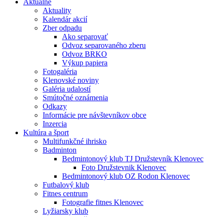
Aktuálne
Aktuality
Kalendár akcií
Zber odpadu
Ako separovať
Odvoz separovaného zberu
Odvoz BRKO
Výkup papiera
Fotogaléria
Klenovské noviny
Galéria udalostí
Smútočné oznámenia
Odkazy
Informácie pre návštevníkov obce
Inzercia
Kultúra a šport
Multifunkčné ihrisko
Badminton
Bedmintonový klub TJ Družstevník Klenovec
Foto Družstevnik Klenovec
Bedmintonový klub OZ Rodon Klenovec
Futbalový klub
Fitnes centrum
Fotografie fitnes Klenovec
Lyžiarsky klub