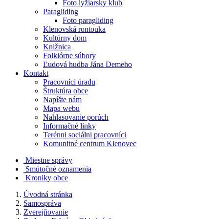
Foto lyžiarsky klub
Paragliding
Foto paragliding
Klenovská rontouka
Kultúrny dom
Knižnica
Folklórne súbory
Ľudová hudba Jána Demeho
Kontakt
Pracovníci úradu
Štruktúra obce
Napíšte nám
Mapa webu
Nahlasovanie porúch
Informačné linky
Terénni sociálni pracovníci
Komunitné centrum Klenovec
Miestne správy
Smútočné oznamenia
Kroniky obce
Úvodná stránka
Samospráva
Zverejňovanie