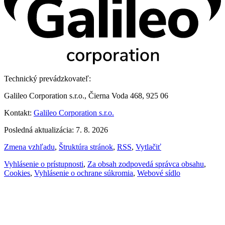
Technický prevádzkovateľ:
Galileo Corporation s.r.o., Čierna Voda 468, 925 06
Kontakt:
Galileo Corporation s.r.o.
Posledná aktualizácia: 7. 8. 2026
Zmena vzhľadu
,
Štruktúra stránok
,
RSS
,
Vytlačiť
Vyhlásenie o prístupnosti
,
Za obsah zodpovedá správca obsahu
,
Cookies
,
Vyhlásenie o ochrane súkromia
,
Webové sídlo