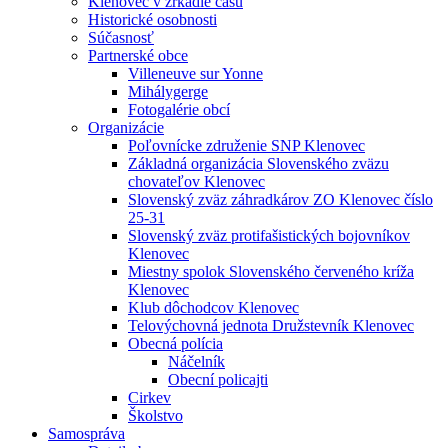
Klenovec v zrkadle času
Historické osobnosti
Súčasnosť
Partnerské obce
Villeneuve sur Yonne
Mihálygerge
Fotogalérie obcí
Organizácie
Poľovnícke združenie SNP Klenovec
Základná organizácia Slovenského zväzu
chovateľov Klenovec
Slovenský zväz záhradkárov ZO Klenovec číslo
25-31
Slovenský zväz protifašistických bojovníkov
Klenovec
Miestny spolok Slovenského červeného kríža
Klenovec
Klub dôchodcov Klenovec
Telovýchovná jednota Družstevník Klenovec
Obecná polícia
Náčelník
Obecní policajti
Cirkev
Školstvo
Samospráva