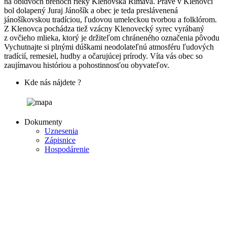
na obidvoch brehoch rieky Klenovská Rimava. Práve v Klenovci
bol dolapený Juraj Jánošík a obec je teda preslávenená
jánošíkovskou tradíciou, ľudovou umeleckou tvorbou a folklórom.
Z Klenovca pochádza tiež vzácny Klenovecký syrec vyrábaný
z ovčieho mlieka, ktorý je držiteľom chráneného označenia pôvodu
Vychutnajte si plnými dúškami neodolateľnú atmosféru ľudových
tradícií, remesiel, hudby a očarujúcej prírody. Víta vás obec so
zaujímavou históriou a pohostinnosťou obyvateľov.
Kde nás nájdete ?
Dokumenty
Uznesenia
Zápisnice
Hospodárenie