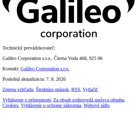
Technický prevádzkovateľ:
Galileo Corporation s.r.o., Čierna Voda 468, 925 06
Kontakt:
Galileo Corporation s.r.o.
Posledná aktualizácia: 7. 8. 2026
Zmena vzhľadu
,
Štruktúra stránok
,
RSS
,
Vytlačiť
Vyhlásenie o prístupnosti
,
Za obsah zodpovedá správca obsahu
,
Cookies
,
Vyhlásenie o ochrane súkromia
,
Webové sídlo