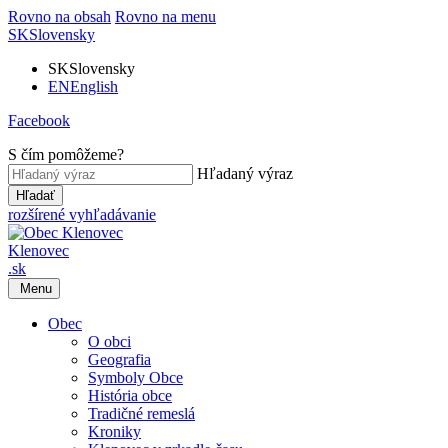
Rovno na obsah
Rovno na menu
SK
Slovensky
SK
Slovensky
EN
English
Facebook
S čím pomôžeme?
Hľadaný výraz
Hľadať
rozšírené vyhľadávanie
Klenovec
.sk
Menu
Obec
O obci
Geografia
Symboly Obce
História obce
Tradičné remeslá
Kroniky