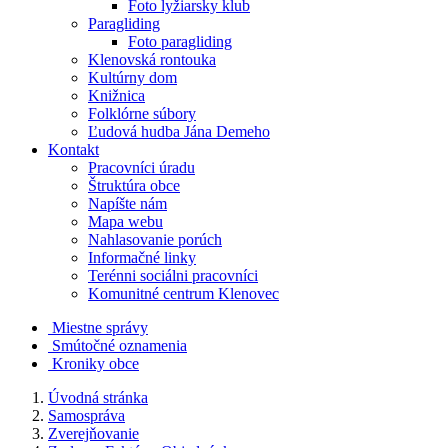
Foto lyžiarsky klub
Paragliding
Foto paragliding
Klenovská rontouka
Kultúrny dom
Knižnica
Folklórne súbory
Ľudová hudba Jána Demeho
Kontakt
Pracovníci úradu
Štruktúra obce
Napíšte nám
Mapa webu
Nahlasovanie porúch
Informačné linky
Terénni sociálni pracovníci
Komunitné centrum Klenovec
Miestne správy
Smútočné oznamenia
Kroniky obce
Úvodná stránka
Samospráva
Zverejňovanie