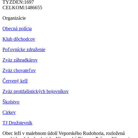
TÝŽDEŇ:
1697
CELKOM:
1486655
Organizácie
Obecná polícia
Klub dôchodcov
Poľovnícke združenie
Zväz záhradkárov
Z
väz chovateľov
Červený kríž
Zväz protifašistických bojovníkov
Školstvo
Cirkev
TJ Družstevník
Obec leží v malebnom údolí Veporského Rudohoria, rozložená