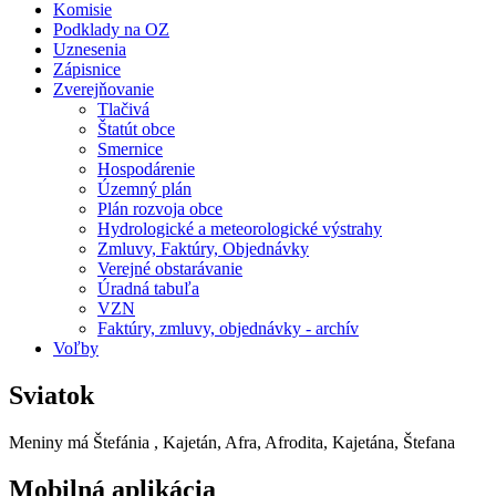
Komisie
Podklady na OZ
Uznesenia
Zápisnice
Zverejňovanie
Tlačivá
Štatút obce
Smernice
Hospodárenie
Územný plán
Plán rozvoja obce
Hydrologické a meteorologické výstrahy
Zmluvy, Faktúry, Objednávky
Verejné obstarávanie
Úradná tabuľa
VZN
Faktúry, zmluvy, objednávky - archív
Voľby
Sviatok
Meniny má
Štefánia
, Kajetán, Afra, Afrodita, Kajetána, Štefana
Mobilná aplikácia