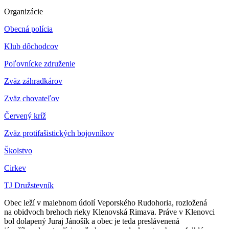
Organizácie
Obecná polícia
Klub dôchodcov
Poľovnícke združenie
Zväz záhradkárov
Z
väz chovateľov
Červený kríž
Zväz protifašistických bojovníkov
Školstvo
Cirkev
TJ Družstevník
Obec leží v malebnom údolí Veporského Rudohoria, rozložená
na obidvoch brehoch rieky Klenovská Rimava. Práve v Klenovci
bol dolapený Juraj Jánošík a obec je teda preslávenená