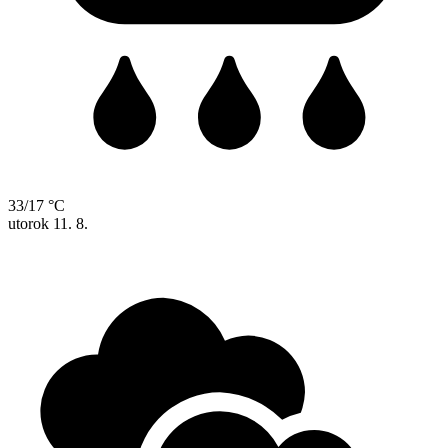
33/17 °C
utorok
11. 8.