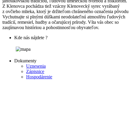
jánošíkovskou tradíciou, ľudovou umeleckou tvorbou a folklórom.
Z Klenovca pochádza tiež vzácny Klenovecký syrec vyrábaný
z ovčieho mlieka, ktorý je držiteľom chráneného označenia pôvodu
Vychutnajte si plnými dúškami neodolateľnú atmosféru ľudových
tradícií, remesiel, hudby a očarujúcej prírody. Víta vás obec so
zaujímavou históriou a pohostinnosťou obyvateľov.
Kde nás nájdete ?
Dokumenty
Uznesenia
Zápisnice
Hospodárenie