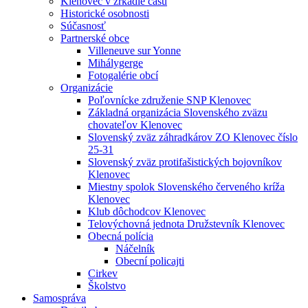
Klenovec v zrkadle času
Historické osobnosti
Súčasnosť
Partnerské obce
Villeneuve sur Yonne
Mihálygerge
Fotogalérie obcí
Organizácie
Poľovnícke združenie SNP Klenovec
Základná organizácia Slovenského zväzu
chovateľov Klenovec
Slovenský zväz záhradkárov ZO Klenovec číslo
25-31
Slovenský zväz protifašistických bojovníkov
Klenovec
Miestny spolok Slovenského červeného kríža
Klenovec
Klub dôchodcov Klenovec
Telovýchovná jednota Družstevník Klenovec
Obecná polícia
Náčelník
Obecní policajti
Cirkev
Školstvo
Samospráva