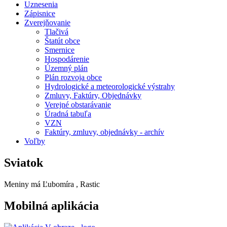
Uznesenia
Zápisnice
Zverejňovanie
Tlačivá
Štatút obce
Smernice
Hospodárenie
Územný plán
Plán rozvoja obce
Hydrologické a meteorologické výstrahy
Zmluvy, Faktúry, Objednávky
Verejné obstarávanie
Úradná tabuľa
VZN
Faktúry, zmluvy, objednávky - archív
Voľby
Sviatok
Meniny má
Ľubomíra
, Rastic
Mobilná aplikácia