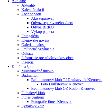
Aktuálne
Aktuality
Kalendár akcií
Zber odpadu
Ako separovať
Odvoz separovaného zberu
Odvoz BRKO
Výkup papiera
Fotogaléria
Klenovské noviny
Galéria udalostí
Smútočné oznámenia
Odkazy
Informácie pre návštevníkov obce
Inzercia
Kultúra a šport
Multifunkčné ihrisko
Badminton
Bedmintonový klub TJ Družstevník Klenovec
Foto Družstevnik Klenovec
Bedmintonový klub OZ Rodon Klenovec
Futbalový klub
Fitnes centrum
Fotografie fitnes Klenovec
Lyžiarsky klub