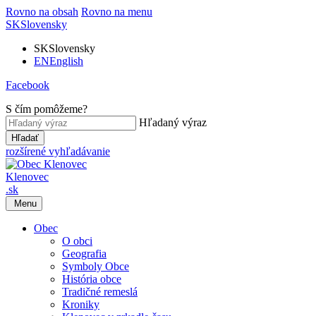
Rovno na obsah
Rovno na menu
SK
Slovensky
SK
Slovensky
EN
English
Facebook
S čím pomôžeme?
Hľadaný výraz
Hľadať
rozšírené vyhľadávanie
Klenovec
.sk
Menu
Obec
O obci
Geografia
Symboly Obce
História obce
Tradičné remeslá
Kroniky