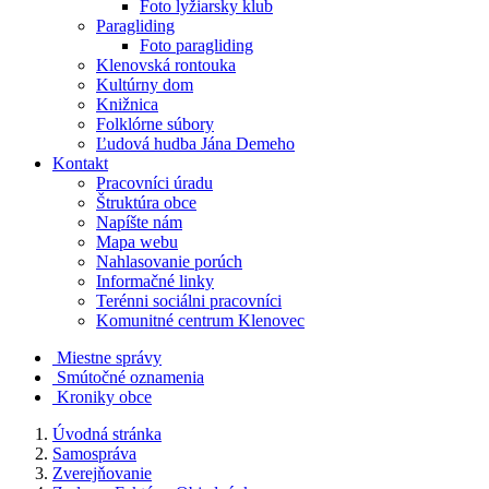
Foto lyžiarsky klub
Paragliding
Foto paragliding
Klenovská rontouka
Kultúrny dom
Knižnica
Folklórne súbory
Ľudová hudba Jána Demeho
Kontakt
Pracovníci úradu
Štruktúra obce
Napíšte nám
Mapa webu
Nahlasovanie porúch
Informačné linky
Terénni sociálni pracovníci
Komunitné centrum Klenovec
Miestne správy
Smútočné oznamenia
Kroniky obce
Úvodná stránka
Samospráva
Zverejňovanie