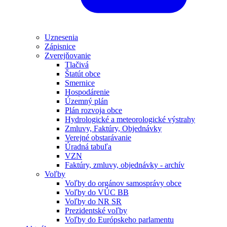
Uznesenia
Zápisnice
Zverejňovanie
Tlačivá
Štatút obce
Smernice
Hospodárenie
Územný plán
Plán rozvoja obce
Hydrologické a meteorologické výstrahy
Zmluvy, Faktúry, Objednávky
Verejné obstarávanie
Úradná tabuľa
VZN
Faktúry, zmluvy, objednávky - archív
Voľby
Voľby do orgánov samosprávy obce
Voľby do VÚC BB
Voľby do NR SR
Prezidentské voľby
Voľby do Európskeho parlamentu