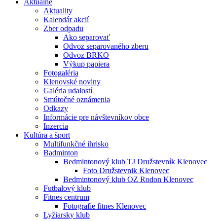
Aktuálne
Aktuality
Kalendár akcií
Zber odpadu
Ako separovať
Odvoz separovaného zberu
Odvoz BRKO
Výkup papiera
Fotogaléria
Klenovské noviny
Galéria udalostí
Smútočné oznámenia
Odkazy
Informácie pre návštevníkov obce
Inzercia
Kultúra a šport
Multifunkčné ihrisko
Badminton
Bedmintonový klub TJ Družstevník Klenovec
Foto Družstevnik Klenovec
Bedmintonový klub OZ Rodon Klenovec
Futbalový klub
Fitnes centrum
Fotografie fitnes Klenovec
Lyžiarsky klub