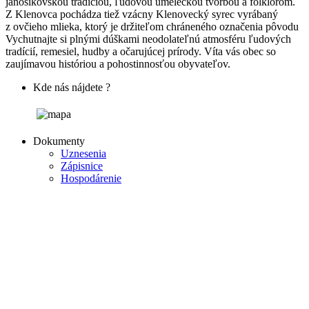
jánošíkovskou tradíciou, ľudovou umeleckou tvorbou a folklórom.
Z Klenovca pochádza tiež vzácny Klenovecký syrec vyrábaný
z ovčieho mlieka, ktorý je držiteľom chráneného označenia pôvodu
Vychutnajte si plnými dúškami neodolateľnú atmosféru ľudových
tradícií, remesiel, hudby a očarujúcej prírody. Víta vás obec so
zaujímavou históriou a pohostinnosťou obyvateľov.
Kde nás nájdete ?
Dokumenty
Uznesenia
Zápisnice
Hospodárenie