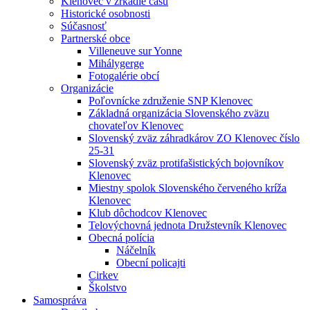
Klenovec v zrkadle času
Historické osobnosti
Súčasnosť
Partnerské obce
Villeneuve sur Yonne
Mihálygerge
Fotogalérie obcí
Organizácie
Poľovnícke združenie SNP Klenovec
Základná organizácia Slovenského zväzu
chovateľov Klenovec
Slovenský zväz záhradkárov ZO Klenovec číslo
25-31
Slovenský zväz protifašistických bojovníkov
Klenovec
Miestny spolok Slovenského červeného kríža
Klenovec
Klub dôchodcov Klenovec
Telovýchovná jednota Družstevník Klenovec
Obecná polícia
Náčelník
Obecní policajti
Cirkev
Školstvo
Samospráva