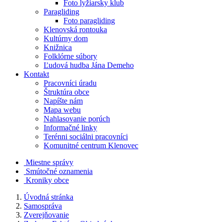
Foto lyžiarsky klub
Paragliding
Foto paragliding
Klenovská rontouka
Kultúrny dom
Knižnica
Folklórne súbory
Ľudová hudba Jána Demeho
Kontakt
Pracovníci úradu
Štruktúra obce
Napíšte nám
Mapa webu
Nahlasovanie porúch
Informačné linky
Terénni sociálni pracovníci
Komunitné centrum Klenovec
Miestne správy
Smútočné oznamenia
Kroniky obce
Úvodná stránka
Samospráva
Zverejňovanie