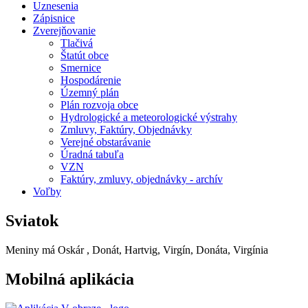
Uznesenia
Zápisnice
Zverejňovanie
Tlačivá
Štatút obce
Smernice
Hospodárenie
Územný plán
Plán rozvoja obce
Hydrologické a meteorologické výstrahy
Zmluvy, Faktúry, Objednávky
Verejné obstarávanie
Úradná tabuľa
VZN
Faktúry, zmluvy, objednávky - archív
Voľby
Sviatok
Meniny má
Oskár
, Donát, Hartvig, Virgín, Donáta, Virgínia
Mobilná aplikácia