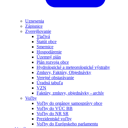
Uznesenia
Zápisnice
Zverejňovanie
Tlačivá
Štatút obce
Smernice
Hospodárenie
Územný plán
Plán rozvoja obce
Hydrologické a meteorologické výstrahy
Zmluvy, Faktúry, Objednávky
Verejné obstarávanie
Úradná tabuľa
VZN
Faktúry, zmluvy, objednávky - archív
Voľby
Voľby do orgánov samosprávy obce
Voľby do VÚC BB
Voľby do NR SR
Prezidentské voľby
Voľby do Európskeho parlamentu