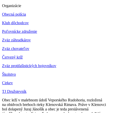
Organizácie
Obecná polícia
Klub dôchodcov
Poľovnícke združenie
Zväz záhradkárov
Z
väz chovateľov
Červený kríž
Zväz protifašistických bojovníkov
Školstvo
Cirkev
TJ Družstevník
Obec leží v malebnom údolí Veporského Rudohoria, rozložená
na obidvoch brehoch rieky Klenovská Rimava. Práve v Klenovci
bol dolapený Juraj Jánošík a obec je teda preslávenená