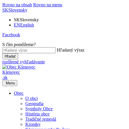
Rovno na obsah
Rovno na menu
SK
Slovensky
SK
Slovensky
EN
English
Facebook
S čím pomôžeme?
Hľadaný výraz
Hľadať
rozšírené vyhľadávanie
Klenovec
.sk
Menu
Obec
O obci
Geografia
Symboly Obce
História obce
Tradičné remeslá
Kroniky