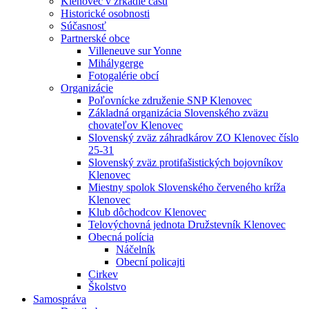
Klenovec v zrkadle času
Historické osobnosti
Súčasnosť
Partnerské obce
Villeneuve sur Yonne
Mihálygerge
Fotogalérie obcí
Organizácie
Poľovnícke združenie SNP Klenovec
Základná organizácia Slovenského zväzu
chovateľov Klenovec
Slovenský zväz záhradkárov ZO Klenovec číslo
25-31
Slovenský zväz protifašistických bojovníkov
Klenovec
Miestny spolok Slovenského červeného kríža
Klenovec
Klub dôchodcov Klenovec
Telovýchovná jednota Družstevník Klenovec
Obecná polícia
Náčelník
Obecní policajti
Cirkev
Školstvo
Samospráva