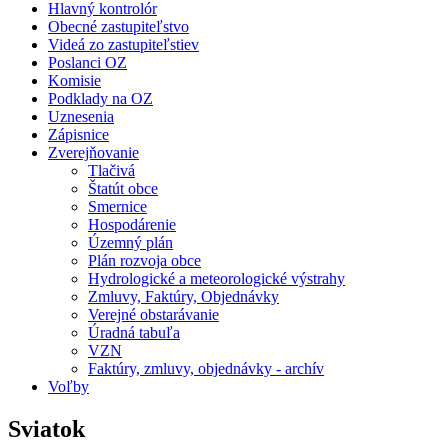
Hlavný kontrolór
Obecné zastupiteľstvo
Videá zo zastupiteľstiev
Poslanci OZ
Komisie
Podklady na OZ
Uznesenia
Zápisnice
Zverejňovanie
Tlačivá
Štatút obce
Smernice
Hospodárenie
Územný plán
Plán rozvoja obce
Hydrologické a meteorologické výstrahy
Zmluvy, Faktúry, Objednávky
Verejné obstarávanie
Úradná tabuľa
VZN
Faktúry, zmluvy, objednávky - archív
Voľby
Sviatok