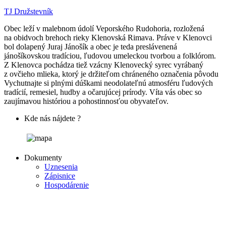
TJ Družstevník
Obec leží v malebnom údolí Veporského Rudohoria, rozložená
na obidvoch brehoch rieky Klenovská Rimava. Práve v Klenovci
bol dolapený Juraj Jánošík a obec je teda preslávenená
jánošíkovskou tradíciou, ľudovou umeleckou tvorbou a folklórom.
Z Klenovca pochádza tiež vzácny Klenovecký syrec vyrábaný
z ovčieho mlieka, ktorý je držiteľom chráneného označenia pôvodu
Vychutnajte si plnými dúškami neodolateľnú atmosféru ľudových
tradícií, remesiel, hudby a očarujúcej prírody. Víta vás obec so
zaujímavou históriou a pohostinnosťou obyvateľov.
Kde nás nájdete ?
Dokumenty
Uznesenia
Zápisnice
Hospodárenie