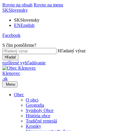
Rovno na obsah
Rovno na menu
SK
Slovensky
SK
Slovensky
EN
English
Facebook
S čím pomôžeme?
Hľadaný výraz
Hľadať
rozšírené vyhľadávanie
Klenovec
.sk
Menu
Obec
O obci
Geografia
Symboly Obce
História obce
Tradičné remeslá
Kroniky