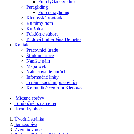
Foto lyžiarsky klub
Paragliding
Foto paragliding
Klenovská rontouka
Kultúrny dom
Knižnica
Folklórne súbory
Ľudová hudba Jána Demeho
Kontakt
Pracovníci úradu
Štruktúra obce
Napíšte nám
Mapa webu
Nahlasovanie porúch
Informačné linky
Terénni sociálni pracovníci
Komunitné centrum Klenovec
Miestne správy
Smútočné oznamenia
Kroniky obce
Úvodná stránka
Samospráva
Zverejňovanie