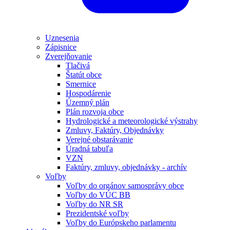
Uznesenia
Zápisnice
Zverejňovanie
Tlačivá
Štatút obce
Smernice
Hospodárenie
Územný plán
Plán rozvoja obce
Hydrologické a meteorologické výstrahy
Zmluvy, Faktúry, Objednávky
Verejné obstarávanie
Úradná tabuľa
VZN
Faktúry, zmluvy, objednávky - archív
Voľby
Voľby do orgánov samosprávy obce
Voľby do VÚC BB
Voľby do NR SR
Prezidentské voľby
Voľby do Európskeho parlamentu