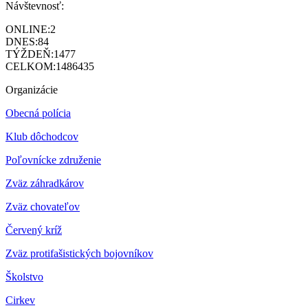
Návštevnosť:
ONLINE:
2
DNES:
84
TÝŽDEŇ:
1477
CELKOM:
1486435
Organizácie
Obecná polícia
Klub dôchodcov
Poľovnícke združenie
Zväz záhradkárov
Z
väz chovateľov
Červený kríž
Zväz protifašistických bojovníkov
Školstvo
Cirkev