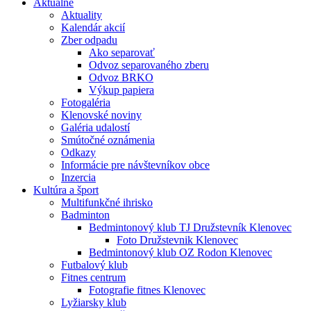
Aktuálne
Aktuality
Kalendár akcií
Zber odpadu
Ako separovať
Odvoz separovaného zberu
Odvoz BRKO
Výkup papiera
Fotogaléria
Klenovské noviny
Galéria udalostí
Smútočné oznámenia
Odkazy
Informácie pre návštevníkov obce
Inzercia
Kultúra a šport
Multifunkčné ihrisko
Badminton
Bedmintonový klub TJ Družstevník Klenovec
Foto Družstevnik Klenovec
Bedmintonový klub OZ Rodon Klenovec
Futbalový klub
Fitnes centrum
Fotografie fitnes Klenovec
Lyžiarsky klub