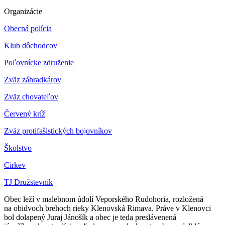
Organizácie
Obecná polícia
Klub dôchodcov
Poľovnícke združenie
Zväz záhradkárov
Z
väz chovateľov
Červený kríž
Zväz protifašistických bojovníkov
Školstvo
Cirkev
TJ Družstevník
Obec leží v malebnom údolí Veporského Rudohoria, rozložená
na obidvoch brehoch rieky Klenovská Rimava. Práve v Klenovci
bol dolapený Juraj Jánošík a obec je teda preslávenená