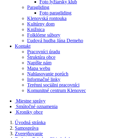
Foto lyžiarsky klub
Paragliding
Foto paragliding
Klenovská rontouka
Kultúrny dom
Knižnica
Folklórne súbory
Ľudová hudba Jána Demeho
Kontakt
Pracovníci úradu
Štruktúra obce
Napíšte nám
Mapa webu
Nahlasovanie porúch
Informačné linky
Terénni sociálni pracovníci
Komunitné centrum Klenovec
Miestne správy
Smútočné oznamenia
Kroniky obce
Úvodná stránka
Samospráva
Zverejňovanie