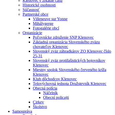
Klenovec v zrkadle času
Historické osobnosti
Súčasnosť
Partnerské obce
Villeneuve sur Yonne
Mihálygerge
Fotogalérie obcí
Organizácie
Poľovnícke združenie SNP Klenovec
Základná organizácia Slovenského zväzu
chovateľov Klenovec
Slovenský zväz záhradkárov ZO Klenovec číslo
25-31
Slovenský zväz protifašistických bojovníkov
Klenovec
Miestny spolok Slovenského červeného kríža
Klenovec
Klub dôchodcov Klenovec
Telovýchovná jednota Družstevník Klenovec
Obecná polícia
Náčelník
Obecní policajti
Cirkev
Školstvo
Samospráva