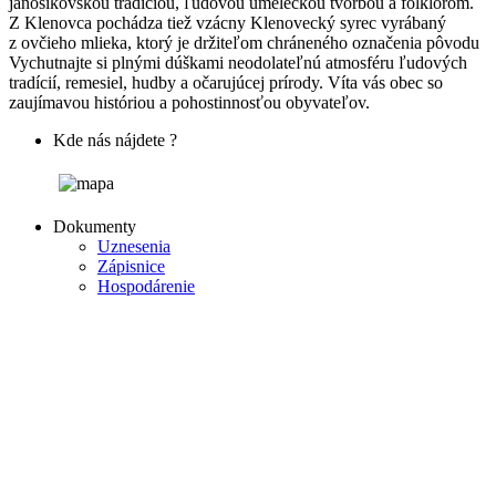
jánošíkovskou tradíciou, ľudovou umeleckou tvorbou a folklórom.
Z Klenovca pochádza tiež vzácny Klenovecký syrec vyrábaný
z ovčieho mlieka, ktorý je držiteľom chráneného označenia pôvodu
Vychutnajte si plnými dúškami neodolateľnú atmosféru ľudových
tradícií, remesiel, hudby a očarujúcej prírody. Víta vás obec so
zaujímavou históriou a pohostinnosťou obyvateľov.
Kde nás nájdete ?
Dokumenty
Uznesenia
Zápisnice
Hospodárenie