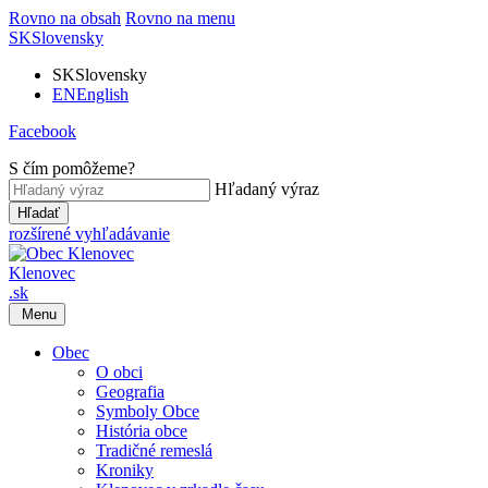
Rovno na obsah
Rovno na menu
SK
Slovensky
SK
Slovensky
EN
English
Facebook
S čím pomôžeme?
Hľadaný výraz
Hľadať
rozšírené vyhľadávanie
Klenovec
.sk
Menu
Obec
O obci
Geografia
Symboly Obce
História obce
Tradičné remeslá
Kroniky