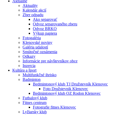
Aktuálne
Aktuality
Kalendár akcií
Zber odpadu
Ako separovať
Odvoz separovaného zberu
Odvoz BRKO
Výkup papiera
Fotogaléria
Klenovské noviny
Galéria udalostí
Smútočné oznámenia
Odkazy
Informácie pre návštevníkov obce
Inzercia
Kultúra a šport
Multifunkčné ihrisko
Badminton
Bedmintonový klub TJ Družstevník Klenovec
Foto Družstevnik Klenovec
Bedmintonový klub OZ Rodon Klenovec
Futbalový klub
Fitnes centrum
Fotografie fitnes Klenovec
Lyžiarsky klub