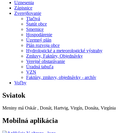
Uznesenia
Zápisnice
Zverejňovanie
Tlačivá
Štatút obce
Smernice
Hospodárenie
Územný plán
Plán rozvoja obce
Hydrologické a meteorologické výstrahy
Zmluvy, Faktúry, Objednávky
Verejné obstarávanie
Úradná tabuľa
VZN
Faktúry, zmluvy, objednávky - archív
Voľby
Sviatok
Meniny má
Oskár
, Donát, Hartvig, Virgín, Donáta, Virgínia
Mobilná aplikácia