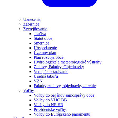
Uznesenia
Zápisnice
Zverejňovanie
Tlačivá
Štatút obce
Smernice
Hospodárenie
Územný plán
Plán rozvoja obce
Hydrologické a meteorologické výstrahy
Zmluvy, Faktúry, Objednávky
Verejné obstarávanie
Úradná tabuľa
VZN
Faktúry, zmluvy, objednávky - archív
Voľby
Voľby do orgánov samosprávy obce
Voľby do VÚC BB
Voľby do NR SR
Prezidentské voľby
Voľby do Európskeho parlamentu