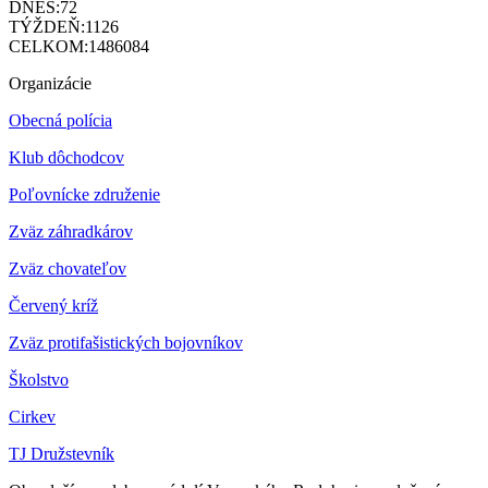
DNES:
72
TÝŽDEŇ:
1126
CELKOM:
1486084
Organizácie
Obecná polícia
Klub dôchodcov
Poľovnícke združenie
Zväz záhradkárov
Z
väz chovateľov
Červený kríž
Zväz protifašistických bojovníkov
Školstvo
Cirkev
TJ Družstevník