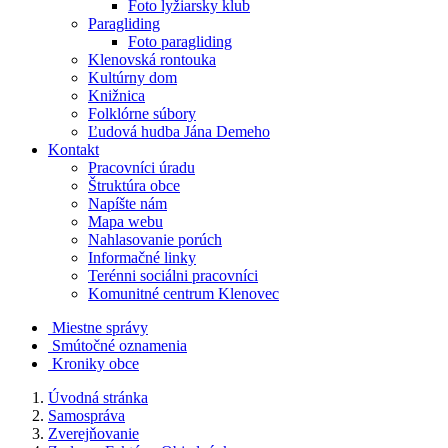
Foto lyžiarsky klub
Paragliding
Foto paragliding
Klenovská rontouka
Kultúrny dom
Knižnica
Folklórne súbory
Ľudová hudba Jána Demeho
Kontakt
Pracovníci úradu
Štruktúra obce
Napíšte nám
Mapa webu
Nahlasovanie porúch
Informačné linky
Terénni sociálni pracovníci
Komunitné centrum Klenovec
Miestne správy
Smútočné oznamenia
Kroniky obce
Úvodná stránka
Samospráva
Zverejňovanie