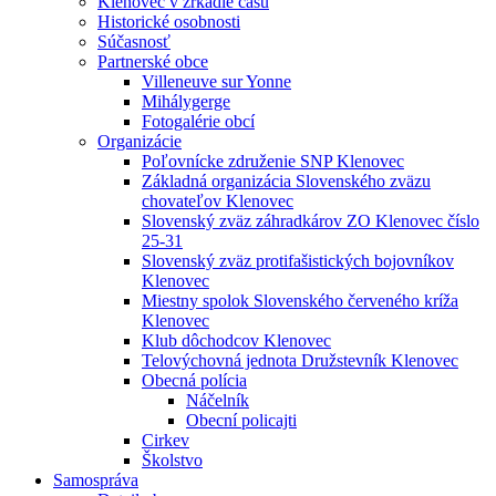
Klenovec v zrkadle času
Historické osobnosti
Súčasnosť
Partnerské obce
Villeneuve sur Yonne
Mihálygerge
Fotogalérie obcí
Organizácie
Poľovnícke združenie SNP Klenovec
Základná organizácia Slovenského zväzu
chovateľov Klenovec
Slovenský zväz záhradkárov ZO Klenovec číslo
25-31
Slovenský zväz protifašistických bojovníkov
Klenovec
Miestny spolok Slovenského červeného kríža
Klenovec
Klub dôchodcov Klenovec
Telovýchovná jednota Družstevník Klenovec
Obecná polícia
Náčelník
Obecní policajti
Cirkev
Školstvo
Samospráva