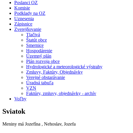
Poslanci OZ
Komisie
Podklady na OZ
Uznesenia
Zápisnice
Zverejňovanie
Tlačivá
Štatút obce
Smernice
Hospodárenie
Územný plán
Plán rozvoja obce
Hydrologické a meteorologické výstrahy
Zmluvy, Faktúry, Objednávky
Verejné obstarávanie
Úradná tabuľa
VZN
Faktúry, zmluvy, objednávky - archív
Voľby
Sviatok
Meniny má
Jozefína
, Nehoslav, Jozefa