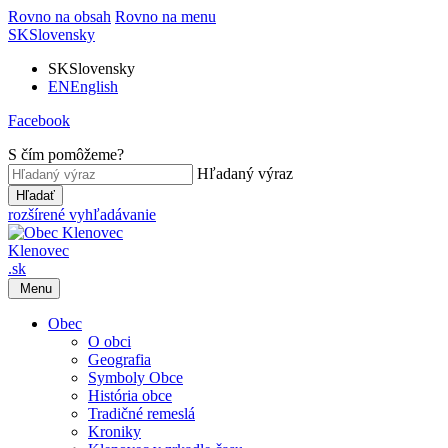
Rovno na obsah
Rovno na menu
SK
Slovensky
SK
Slovensky
EN
English
Facebook
S čím pomôžeme?
Hľadaný výraz
Hľadať
rozšírené vyhľadávanie
Klenovec
.sk
Menu
Obec
O obci
Geografia
Symboly Obce
História obce
Tradičné remeslá
Kroniky