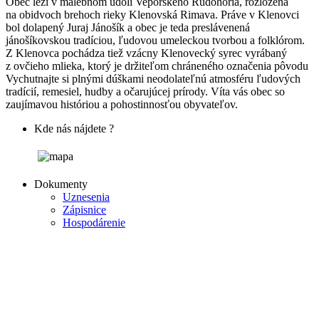
Obec leží v malebnom údolí Veporského Rudohoria, rozložená
na obidvoch brehoch rieky Klenovská Rimava. Práve v Klenovci
bol dolapený Juraj Jánošík a obec je teda preslávenená
jánošíkovskou tradíciou, ľudovou umeleckou tvorbou a folklórom.
Z Klenovca pochádza tiež vzácny Klenovecký syrec vyrábaný
z ovčieho mlieka, ktorý je držiteľom chráneného označenia pôvodu
Vychutnajte si plnými dúškami neodolateľnú atmosféru ľudových
tradícií, remesiel, hudby a očarujúcej prírody. Víta vás obec so
zaujímavou históriou a pohostinnosťou obyvateľov.
Kde nás nájdete ?
Dokumenty
Uznesenia
Zápisnice
Hospodárenie