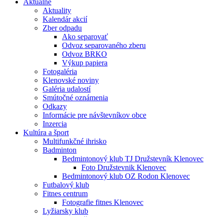
Aktuálne
Aktuality
Kalendár akcií
Zber odpadu
Ako separovať
Odvoz separovaného zberu
Odvoz BRKO
Výkup papiera
Fotogaléria
Klenovské noviny
Galéria udalostí
Smútočné oznámenia
Odkazy
Informácie pre návštevníkov obce
Inzercia
Kultúra a šport
Multifunkčné ihrisko
Badminton
Bedmintonový klub TJ Družstevník Klenovec
Foto Družstevnik Klenovec
Bedmintonový klub OZ Rodon Klenovec
Futbalový klub
Fitnes centrum
Fotografie fitnes Klenovec
Lyžiarsky klub