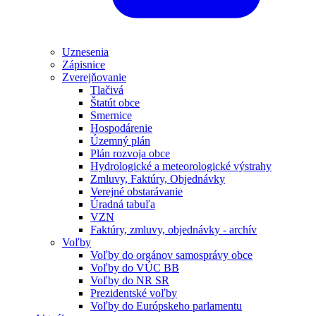
Uznesenia
Zápisnice
Zverejňovanie
Tlačivá
Štatút obce
Smernice
Hospodárenie
Územný plán
Plán rozvoja obce
Hydrologické a meteorologické výstrahy
Zmluvy, Faktúry, Objednávky
Verejné obstarávanie
Úradná tabuľa
VZN
Faktúry, zmluvy, objednávky - archív
Voľby
Voľby do orgánov samosprávy obce
Voľby do VÚC BB
Voľby do NR SR
Prezidentské voľby
Voľby do Európskeho parlamentu