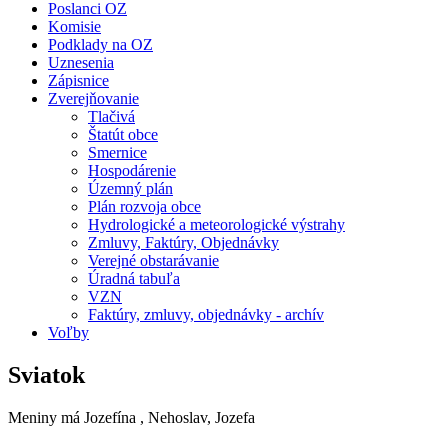
Poslanci OZ
Komisie
Podklady na OZ
Uznesenia
Zápisnice
Zverejňovanie
Tlačivá
Štatút obce
Smernice
Hospodárenie
Územný plán
Plán rozvoja obce
Hydrologické a meteorologické výstrahy
Zmluvy, Faktúry, Objednávky
Verejné obstarávanie
Úradná tabuľa
VZN
Faktúry, zmluvy, objednávky - archív
Voľby
Sviatok
Meniny má
Jozefína
, Nehoslav, Jozefa