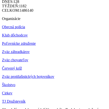
DNES:
128
TÝŽDEŇ:
1182
CELKOM:
1486140
Organizácie
Obecná polícia
Klub dôchodcov
Poľovnícke združenie
Zväz záhradkárov
Z
väz chovateľov
Červený kríž
Zväz protifašistických bojovníkov
Školstvo
Cirkev
TJ Družstevník