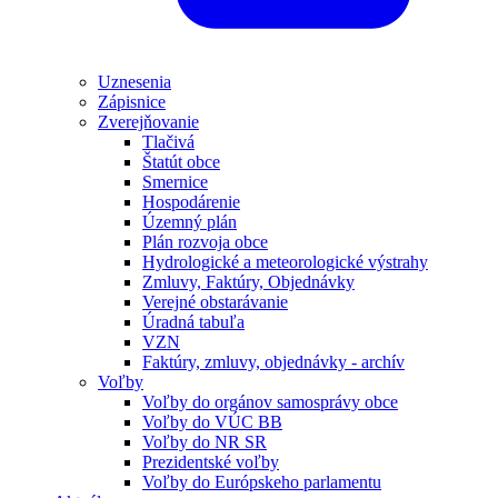
Uznesenia
Zápisnice
Zverejňovanie
Tlačivá
Štatút obce
Smernice
Hospodárenie
Územný plán
Plán rozvoja obce
Hydrologické a meteorologické výstrahy
Zmluvy, Faktúry, Objednávky
Verejné obstarávanie
Úradná tabuľa
VZN
Faktúry, zmluvy, objednávky - archív
Voľby
Voľby do orgánov samosprávy obce
Voľby do VÚC BB
Voľby do NR SR
Prezidentské voľby
Voľby do Európskeho parlamentu