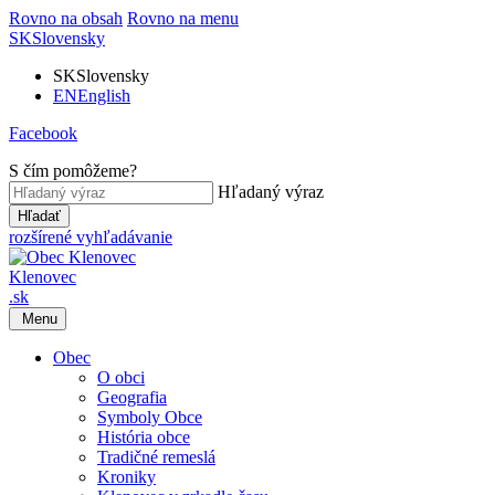
Rovno na obsah
Rovno na menu
SK
Slovensky
SK
Slovensky
EN
English
Facebook
S čím pomôžeme?
Hľadaný výraz
Hľadať
rozšírené vyhľadávanie
Klenovec
.sk
Menu
Obec
O obci
Geografia
Symboly Obce
História obce
Tradičné remeslá
Kroniky