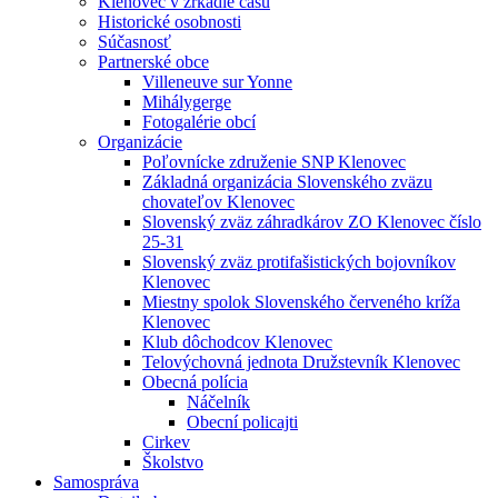
Klenovec v zrkadle času
Historické osobnosti
Súčasnosť
Partnerské obce
Villeneuve sur Yonne
Mihálygerge
Fotogalérie obcí
Organizácie
Poľovnícke združenie SNP Klenovec
Základná organizácia Slovenského zväzu
chovateľov Klenovec
Slovenský zväz záhradkárov ZO Klenovec číslo
25-31
Slovenský zväz protifašistických bojovníkov
Klenovec
Miestny spolok Slovenského červeného kríža
Klenovec
Klub dôchodcov Klenovec
Telovýchovná jednota Družstevník Klenovec
Obecná polícia
Náčelník
Obecní policajti
Cirkev
Školstvo
Samospráva