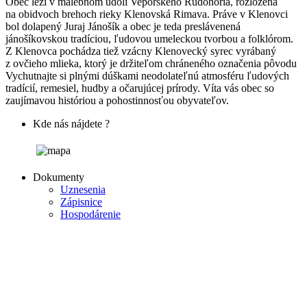
Obec leží v malebnom údolí Veporského Rudohoria, rozložená
na obidvoch brehoch rieky Klenovská Rimava. Práve v Klenovci
bol dolapený Juraj Jánošík a obec je teda preslávenená
jánošíkovskou tradíciou, ľudovou umeleckou tvorbou a folklórom.
Z Klenovca pochádza tiež vzácny Klenovecký syrec vyrábaný
z ovčieho mlieka, ktorý je držiteľom chráneného označenia pôvodu
Vychutnajte si plnými dúškami neodolateľnú atmosféru ľudových
tradícií, remesiel, hudby a očarujúcej prírody. Víta vás obec so
zaujímavou históriou a pohostinnosťou obyvateľov.
Kde nás nájdete ?
Dokumenty
Uznesenia
Zápisnice
Hospodárenie