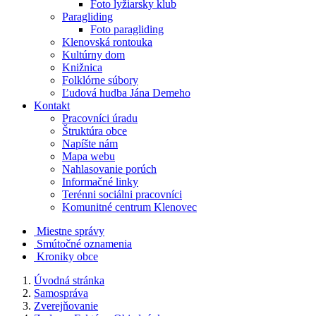
Foto lyžiarsky klub
Paragliding
Foto paragliding
Klenovská rontouka
Kultúrny dom
Knižnica
Folklórne súbory
Ľudová hudba Jána Demeho
Kontakt
Pracovníci úradu
Štruktúra obce
Napíšte nám
Mapa webu
Nahlasovanie porúch
Informačné linky
Terénni sociálni pracovníci
Komunitné centrum Klenovec
Miestne správy
Smútočné oznamenia
Kroniky obce
Úvodná stránka
Samospráva
Zverejňovanie