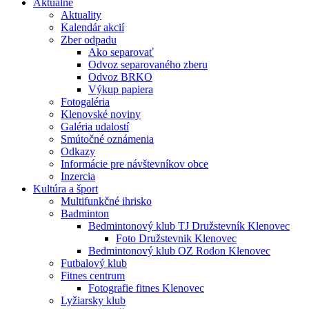
Aktuálne
Aktuality
Kalendár akcií
Zber odpadu
Ako separovať
Odvoz separovaného zberu
Odvoz BRKO
Výkup papiera
Fotogaléria
Klenovské noviny
Galéria udalostí
Smútočné oznámenia
Odkazy
Informácie pre návštevníkov obce
Inzercia
Kultúra a šport
Multifunkčné ihrisko
Badminton
Bedmintonový klub TJ Družstevník Klenovec
Foto Družstevnik Klenovec
Bedmintonový klub OZ Rodon Klenovec
Futbalový klub
Fitnes centrum
Fotografie fitnes Klenovec
Lyžiarsky klub